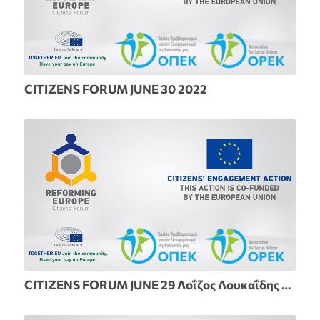
CITIZENS FORUM JUNE 30 2022
CITIZENS FORUM JUNE 29 Λοΐζος Λουκαΐδης και Εύη Γρούτα