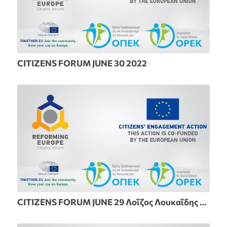
CITIZENS FORUM JUNE 30 2022
CITIZENS FORUM JUNE 29 Λοΐζος Λουκαΐδης και Εύη Γρούτα