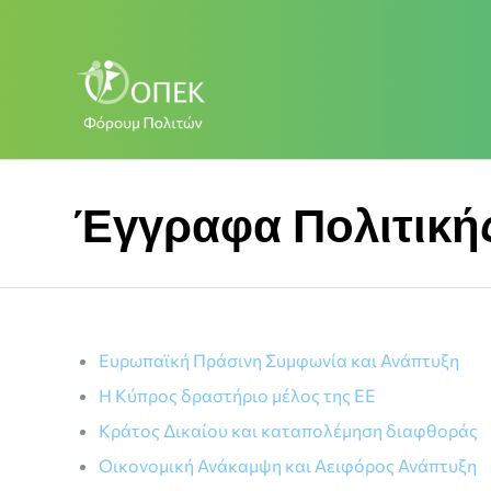
Έγγραφα Πολιτική
Ευρωπαϊκή Πράσινη Συμφωνία και Ανάπτυξη
Η Κύπρος δραστήριο μέλος της ΕΕ
Κράτος Δικαίου και καταπολέμηση διαφθοράς
Οικονομική Ανάκαμψη και Αειφόρος Ανάπτυξη