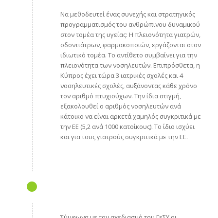
Να μεθοδευτεί ένας συνεχής και στρατηγικός
προγραμματισμός του ανθρώπινου δυναμικού
στον τομέα της υγείας: Η πλειονότητα γιατρών,
οδοντιάτρων, φαρμακοποιών, εργάζονται στον
ιδιωτικό τομέα. Το αντίθετο συμβαίνει για την
πλειονότητα των νοσηλευτών. Επιπρόσθετα, η
Κύπρος έχει τώρα 3 ιατρικές σχολές και 4
νοσηλευτικές σχολές, αυξάνοντας κάθε χρόνο
τον αριθμό πτυχιούχων. Την ίδια στιγμή,
εξακολουθεί ο αριθμός νοσηλευτών ανά
κάτοικο να είναι αρκετά χαμηλός συγκριτικά με
την ΕΕ (5,2 ανά 1000 κατοίκους). Το ίδιο ισχύει
και για τους γιατρούς συγκριτικά με την ΕΕ.
Σύμφωνα με τον σχεδιασμό του ΓεΣΥ οι