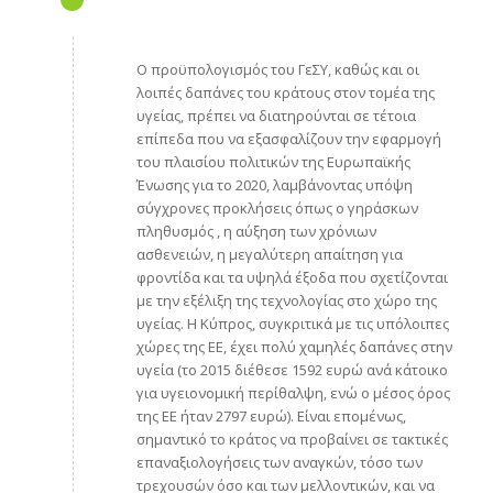
Ο προϋπολογισμός του ΓεΣΥ, καθώς και οι
λοιπές δαπάνες του κράτους στον τομέα της
υγείας, πρέπει να διατηρούνται σε τέτοια
επίπεδα που να εξασφαλίζουν την εφαρμογή
του πλαισίου πολιτικών της Ευρωπαϊκής
Ένωσης για το 2020, λαμβάνοντας υπόψη
σύγχρονες προκλήσεις όπως ο γηράσκων
πληθυσμός , η αύξηση των χρόνιων
ασθενειών, η μεγαλύτερη απαίτηση για
φροντίδα και τα υψηλά έξοδα που σχετίζονται
με την εξέλιξη της τεχνολογίας στο χώρο της
υγείας. Η Κύπρος, συγκριτικά με τις υπόλοιπες
χώρες της ΕΕ, έχει πολύ χαμηλές δαπάνες στην
υγεία (το 2015 διέθεσε 1592 ευρώ ανά κάτοικο
για υγειονομική περίθαλψη, ενώ ο μέσος όρος
της ΕΕ ήταν 2797 ευρώ). Είναι επομένως,
σημαντικό το κράτος να προβαίνει σε τακτικές
επαναξιολογήσεις των αναγκών, τόσο των
τρεχουσών όσο και των μελλοντικών, και να