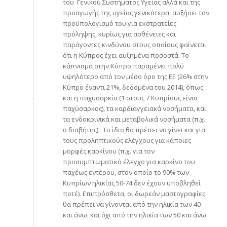
του Γενικού Συστήματος Υγείας αλλά και της
προαγωγής της υγείας γενικότερα, αυξήσει τον
προϋπολογισμό του για εκστρατείες
πρόληψης, κυρίως για ασθένειες και
παράγοντες κινδύνου στους οποίους φαίνεται
ότι η Κύπρος έχει αυξημένα ποσοστά: Το
κάπνισμα στην Κύπρο παραμένει πολύ
υψηλότερο από τον μέσο όρο της ΕΕ (26% στην
Κύπρο έναντι 21%, δεδομένα του 2014), όπως
και η παχυσαρκία (1 στους 7 Κυπρίους είναι
παχύσαρκος), τα καρδιαγγειακά νοσήματα, και
τα ενδοκρινικά και μεταβολικά νοσήματα (π.χ.
ο διαβήτης). Το ίδιο θα πρέπει να γίνει και για
τους προληπτικούς ελέγχους για κάποιες
μορφές καρκίνου (π.χ. για τον
προσυμπτωματικό έλεγχο για καρκίνο του
παχέως εντέρου, στον οποίο το 90% των
Κυπρίων ηλικίας 50-74 δεν έχουν υποβληθεί
ποτέ). Επιπρόσθετα, οι δωρεάν μαστογραφίες
θα πρέπει να γίνονται από την ηλικία των 40
και άνω, και όχι από την ηλικία των 50 και άνω.