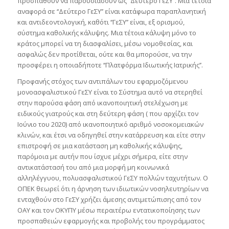
προσπαθούν να παρουσιάσουν ως ‘‘Δεύτερο ΓεΣΥ’’. Μια τέτοια
αναφορά σε ‘‘Δεύτερο ΓεΣΥ’’ είναι κατάφωρα παραπλανητική
και αντιδεοντολογική, καθότι ‘‘ΓεΣΥ’’ είναι, εξ ορισμού,
σύστημα καθολικής κάλυψης. Μια τέτοια κάλυψη μόνο το
κράτος μπορεί να τη διασφαλίσει, μέσω νομοθεσίας, και
ασφαλώς δεν προτίθεται, ούτε και θα μπορούσε, να την
προσφέρει η οποιαδήποτε ‘‘Πλατφόρμα Ιδιωτικής Ιατρικής’’.
Προφανής στόχος των αντιπάλων του εφαρμοζόμενου
μονοασφαλιστικού ΓεΣΥ είναι το Σύστημα αυτό να στερηθεί
στην παρούσα φάση από ικανοποιητική στελέχωση με
ειδικούς γιατρούς και στη δεύτερη φάση ( που αρχίζει τον
Ιούνιο του 2020) από ικανοποιητικό αριθμό νοσοκομειακών
κλινών, και έτσι να οδηγηθεί στην κατάρρευση και είτε στην
επιστροφή σε μια κατάσταση μη καθολικής κάλυψης,
παρόμοια με αυτήν που ίσχυε μέχρι σήμερα, είτε στην
αντικατάστασή του από μια μορφή μη κοινωνικά
αλληλέγγυου, πολυασφαλιστικού ΓεΣΥ πολλών ταχυτήτων. Ο
ΟΠΕΚ θεωρεί ότι η άρνηση των ιδιωτικών νοσηλευτηρίων να
ενταχθούν στο ΓεΣΥ χρήζει άμεσης αντιμετώπισης από τον
ΟΑΥ και τον ΟΚΥΠΥ μέσω περαιτέρω εντατικοποίησης των
προσπαθειών εφαρμογής και προβολής του προγράμματος