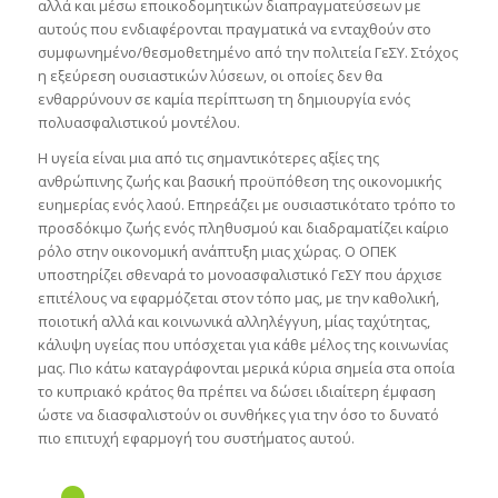
αλλά και μέσω εποικοδομητικών διαπραγματεύσεων με
αυτούς που ενδιαφέρονται πραγματικά να ενταχθούν στο
συμφωνημένο/θεσμοθετημένο από την πολιτεία ΓεΣΥ. Στόχος
η εξεύρεση ουσιαστικών λύσεων, οι οποίες δεν θα
ενθαρρύνουν σε καμία περίπτωση τη δημιουργία ενός
πολυασφαλιστικού μοντέλου.
Η υγεία είναι μια από τις σημαντικότερες αξίες της
ανθρώπινης ζωής και βασική προϋπόθεση της οικονομικής
ευημερίας ενός λαού. Επηρεάζει με ουσιαστικότατο τρόπο το
προσδόκιμο ζωής ενός πληθυσμού και διαδραματίζει καίριο
ρόλο στην οικονομική ανάπτυξη μιας χώρας. Ο ΟΠΕΚ
υποστηρίζει σθεναρά το μονοασφαλιστικό ΓεΣΥ που άρχισε
επιτέλους να εφαρμόζεται στον τόπο μας, με την καθολική,
ποιοτική αλλά και κοινωνικά αλληλέγγυη, μίας ταχύτητας,
κάλυψη υγείας που υπόσχεται για κάθε μέλος της κοινωνίας
μας. Πιο κάτω καταγράφονται μερικά κύρια σημεία στα οποία
το κυπριακό κράτος θα πρέπει να δώσει ιδιαίτερη έμφαση
ώστε να διασφαλιστούν οι συνθήκες για την όσο το δυνατό
πιο επιτυχή εφαρμογή του συστήματος αυτού.