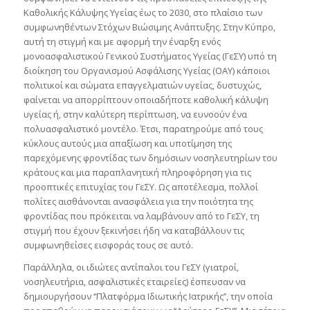
Καθολικής Κάλυψης Υγείας έως το 2030, στο πλαίσιο των
συμφωνηθέντων Στόχων Βιώσιμης Ανάπτυξης. Στην Κύπρο,
αυτή τη στιγμή και με αφορμή την έναρξη ενός
μονοασφαλιστικού Γενικού Συστήματος Υγείας (ΓεΣΥ) υπό τη
διοίκηση του Οργανισμού Ασφάλισης Υγείας (ΟΑΥ) κάποιοι
πολιτικοί και σώματα επαγγελματιών υγείας, δυστυχώς,
φαίνεται να απορρίπτουν οποιαδήποτε καθολική κάλυψη
υγείας ή, στην καλύτερη περίπτωση, να ευνοούν ένα
πολυασφαλιστικό μοντέλο. Έτσι, παρατηρούμε από τους
κύκλους αυτούς μια απαξίωση και υποτίμηση της
παρεχόμενης φροντίδας των δημόσιων νοσηλευτηρίων του
κράτους και μια παραπλανητική πληροφόρηση για τις
προοπτικές επιτυχίας του ΓεΣΥ. Ως αποτέλεσμα, πολλοί
πολίτες αισθάνονται ανασφάλεια για την ποιότητα της
φροντίδας που πρόκειται να λαμβάνουν από το ΓεΣΥ, τη
στιγμή που έχουν ξεκινήσει ήδη να καταβάλλουν τις
συμφωνηθείσες εισφοράς τους σε αυτό.
Παράλληλα, οι ιδιώτες αντίπαλοι του ΓεΣΥ (γιατροί,
νοσηλευτήρια, ασφαλιστικές εταιρείες) έσπευσαν να
δημιουργήσουν ‘‘Πλατφόρμα Ιδιωτικής Ιατρικής’’, την οποία