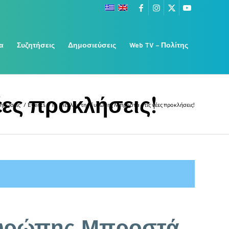
α
Συζητήσεις
Δημοσιεύσεις
Web TV – Πολίτης
ες προκλήσεις!
δηλώσεις
/
Events
/
To Μέλλον της Ευρώπης Μπροστά στις νέες προκλήσεις!
Ευρώπης Μπροστά