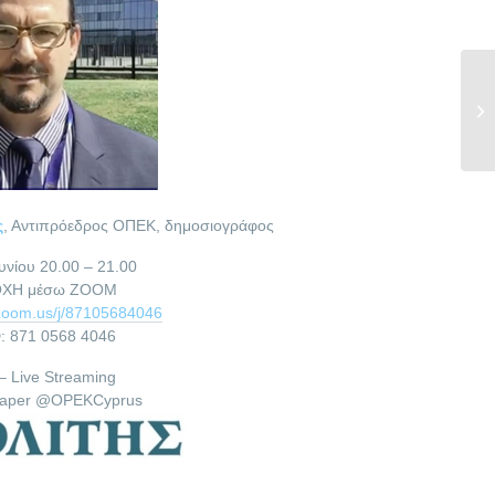
Η 
πυ
Α
ς
, Αντιπρόεδρος ΟΠΕΚ, δημοσιογράφος
υνίου 20.00 – 21.00
ΧΗ μέσω ZOOM
.zoom.us/j/87105684046
D: 871 0568 4046
– Live Streaming
paper @OPEKCyprus