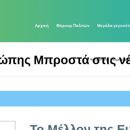
Αρχική
Φόρουμ Πολιτών
Μεγάλα γεγονότ
ώπης Μπροστά στις νέ
You are here:
Επόμενες εκ
To Μέλλον της 