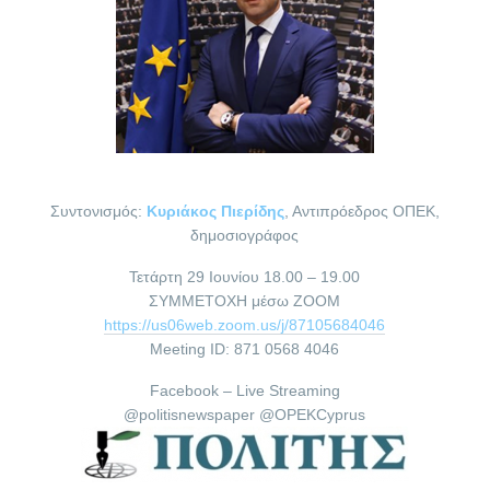
Συντονισμός:
Κυριάκος Πιερίδης
, Αντιπρόεδρος ΟΠΕΚ,
δημοσιογράφος
Τετάρτη 29 Ιουνίου 18.00 – 19.00
ΣΥΜΜΕΤΟΧΗ μέσω ZOOM
https://us06web.zoom.us/j/87105684046
Meeting ID: 871 0568 4046
Facebook – Live Streaming
@politisnewspaper @OPEKCyprus