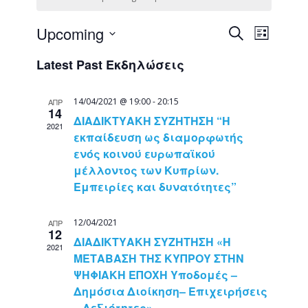
Εκδηλώσ
Εκδήλ
Upcoming
Αναζήτηση
List
Views
Search
Select
Naviga
Latest Past Εκδηλώσεις
date.
and
Views
14/04/2021 @ 19:00
-
20:15
ΑΠΡ
Navigati
14
ΔΙΑΔΙΚΤΥΑΚΗ ΣΥΖΗΤΗΣΗ “Η
2021
εκπαίδευση ως διαμορφωτής
ενός κοινού ευρωπαϊκού
μέλλοντος των Κυπρίων.
Εμπειρίες και δυνατότητες”
12/04/2021
ΑΠΡ
12
ΔΙΑΔΙΚΤΥΑΚΗ ΣΥΖΗΤΗΣΗ «Η
2021
ΜΕΤΑΒΑΣΗ ΤΗΣ ΚΥΠΡΟΥ ΣΤΗΝ
ΨΗΦΙΑΚΗ ΕΠΟΧΗ Υποδομές –
Δημόσια Διοίκηση– Επιχειρήσεις
– Δεξιότητες»