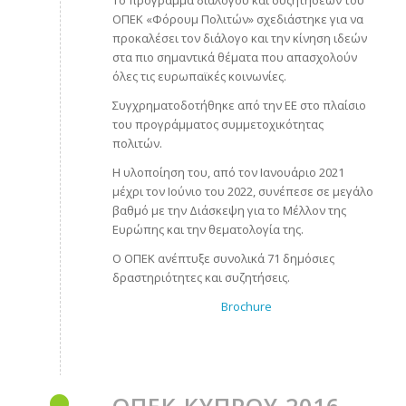
Το πρόγραμμα διαλόγου και συζητήσεων του
ΟΠΕΚ «Φόρουμ Πολιτών» σχεδιάστηκε για να
προκαλέσει τον διάλογο και την κίνηση ιδεών
στα πιο σημαντικά θέματα που απασχολούν
όλες τις ευρωπαϊκές κοινωνίες.
Συγχρηματοδοτήθηκε από την ΕΕ στο πλαίσιο
του προγράμματος συμμετοχικότητας
πολιτών.
Η υλοποίηση του, από τον Ιανουάριο 2021
μέχρι τον Ιούνιο του 2022, συνέπεσε σε μεγάλο
βαθμό με την Διάσκεψη για το Μέλλον της
Ευρώπης και την θεματολογία της.
Ο ΟΠΕΚ ανέπτυξε συνολικά 71 δημόσιες
δραστηριότητες και συζητήσεις.
Brochure