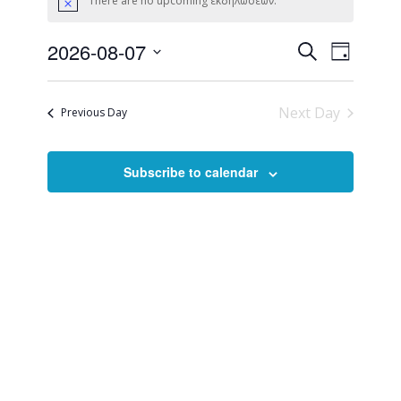
There are no upcoming εκδηλώσεων.
for
Notice
07/08/2026
Εκδηλώσ
Εκδήλ
2026-08-07
Αναζήτηση
Day
Views
Search
Select
Naviga
date.
and
Next Day
Previous Day
Views
Navigati
Subscribe to calendar