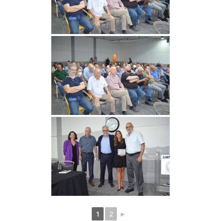
1
2
►