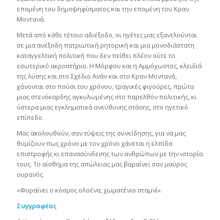
επομένη του δημοψηφίσματος και την επομένη του Κραν
Μοντανά.
Μετά από κάθε τέτοιο αδιέξοδο, οι ηγέτες μας εξαντλούνται
σε μια ανέξοδη πατριωτική ρητορική και μια μονοδιάστατη
καταγγελτική πολιτική που δεν πείθει πλέον ούτε το
εσωτερικό ακροατήριο. Η Μόρφου και η Αμμόχωστος, κλειδιά
της λύσης και στο Σχέδιο Ανάν και στο Κραν Μοντανά,
χάνονται στο πούσι του χρόνου, τραγικές φιγούρες, πρώτα
μιας στενόκαρδης αγκυλωμένης στο παρελθόν πολιτικής, κι
ύστερα μιας εγκληματικά ανεύθυνης στάσης, στο ηγετικό
επίπεδο.
Μας ακολουθούν, σαν τύψεις της συνείδησης, για να μας
θυμίζουν πως χρόνο με τον χρόνο χάνεται η ελπίδα
επιστροφής κι επανασύνδεσης των ανθρώπων με την ιστορία
τους. Το αίσθημα της απώλειας μας βαραίνει σαν μαύρος
ουρανός.
«Φυραίνει ο κόσμος ολοένα, χωματένιο σταμνί».
Συγγραφέας