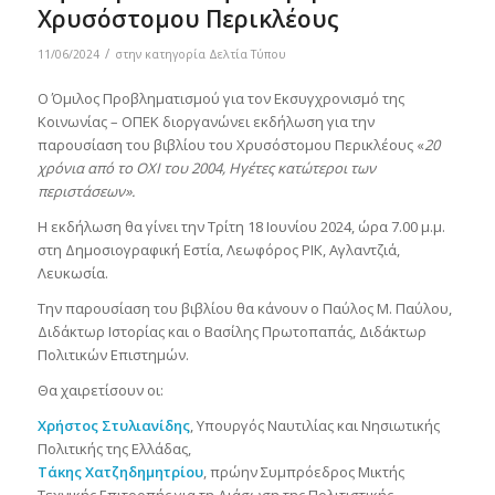
Χρυσόστομου Περικλέους
/
11/06/2024
στην κατηγορία
Δελτία Τύπου
Ο Όμιλος Προβληματισμού για τον Εκσυγχρονισμό της
Κοινωνίας – OΠΕΚ διοργανώνει εκδήλωση για την
παρουσίαση του βιβλίου του Χρυσόστομου Περικλέους «
20
χρόνια από το ΟΧΙ του 2004, Ηγέτες κατώτεροι των
περιστάσεων».
Η εκδήλωση θα γίνει την Τρίτη 18 Ιουνίου 2024, ώρα 7.00 μ.μ.
στη Δημοσιογραφική Εστία, Λεωφόρος ΡΙΚ, Αγλαντζιά,
Λευκωσία.
Την παρουσίαση του βιβλίου θα κάνουν ο Παύλος Μ. Παύλου,
Διδάκτωρ Ιστορίας και ο Βασίλης Πρωτοπαπάς, Διδάκτωρ
Πολιτικών Επιστημών.
Θα χαιρετίσουν οι:
Χρήστος Στυλιανίδης
, Υπουργός Ναυτιλίας και Νησιωτικής
Πολιτικής της Ελλάδας,
Τάκης Χατζηδημητρίου
, πρώην Συμπρόεδρος Μικτής