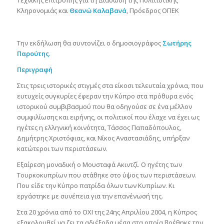
Τεχνικής Επιτροπής για τη Διάσωση της Πολιτιστικής
Κληρονομιάς και
Θεανώ Καλαβανά
, Πρόεδρος ΟΠΕΚ
Την εκδήλωση θα συντονίζει ο δημοσιογράφος
Σωτήρης
Παρούτης
.
Περιγραφή
Στις τρεις ιστορικές στιγμές στα είκοσι τελευταία χρόνια, που
ευτυχείς συγκυρίες έφεραν την Κύπρο στα πρόθυρα ενός
ιστορικού συμβιβασμού που θα οδηγούσε σε ένα μέλλον
συμφιλίωσης και ειρήνης, οι πολιτικοί που έλαχε να έχει ως
ηγέτες η ελληνική κοινότητα, Τάσσος Παπαδόπουλος,
Δημήτρης Χριστόφιας, και Νίκος Αναστασιάδης, υπήρξαν
κατώτεροι των περιστάσεων.
Εξαίρεση μοναδική ο Μουσταφά Ακιντζί. Ο ηγέτης των
Τουρκοκυπρίων που στάθηκε στο ύψος των περιστάσεων.
Που είδε την Κύπρο πατρίδα όλων των Κυπρίων. Κι
εργάστηκε με συνέπεια για την επανένωσή της.
Στα 20 χρόνια από το ΟΧΙ της 24ης Απριλίου 2004, η Κύπρος
εξακολουθεί να ζει τα αδιέξοδα μέσα στα οποία βρέθηκε την