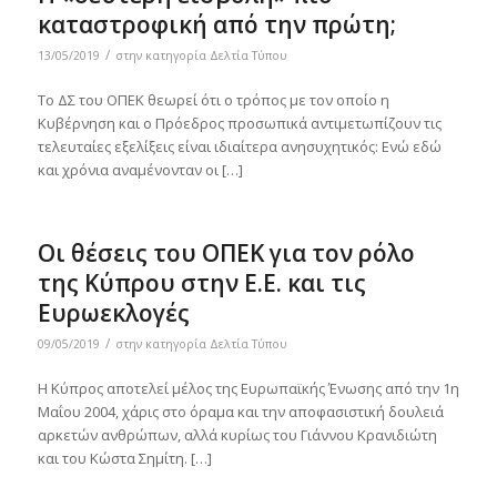
καταστροφική από την πρώτη;
/
13/05/2019
στην κατηγορία
Δελτία Τύπου
Το ΔΣ του ΟΠΕΚ θεωρεί ότι ο τρόπος με τον οποίο η
Κυβέρνηση και ο Πρόεδρος προσωπικά αντιμετωπίζουν τις
τελευταίες εξελίξεις είναι ιδιαίτερα ανησυχητικός: Ενώ εδώ
και χρόνια αναμένονταν οι […]
Οι θέσεις του ΟΠΕΚ για τον ρόλο
της Κύπρου στην Ε.Ε. και τις
Ευρωεκλογές
/
09/05/2019
στην κατηγορία
Δελτία Τύπου
Η Κύπρος αποτελεί μέλος της Ευρωπαϊκής Ένωσης από την 1η
Μαΐου 2004, χάρις στο όραμα και την αποφασιστική δουλειά
αρκετών ανθρώπων, αλλά κυρίως του Γιάννου Κρανιδιώτη
και του Κώστα Σημίτη. […]