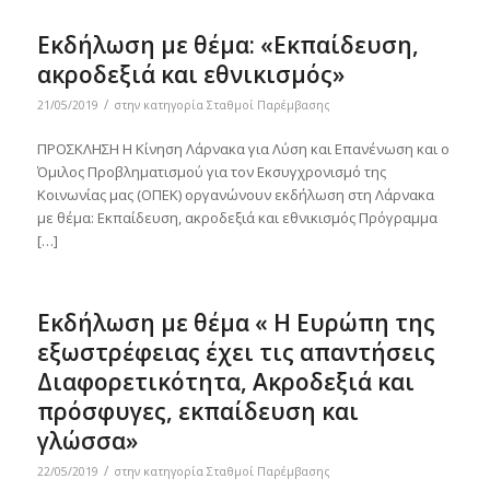
Εκδήλωση με θέμα: «Εκπαίδευση,
ακροδεξιά και εθνικισμός»
/
21/05/2019
στην κατηγορία
Σταθμοί Παρέμβασης
ΠΡΟΣΚΛΗΣΗ Η Κίνηση Λάρνακα για Λύση και Επανένωση και ο
Όμιλος Προβληματισμού για τον Εκσυγχρονισμό της
Κοινωνίας μας (ΟΠΕΚ) οργανώνουν εκδήλωση στη Λάρνακα
με θέμα: Εκπαίδευση, ακροδεξιά και εθνικισμός Πρόγραμμα
[…]
Εκδήλωση με θέμα « Η Ευρώπη της
εξωστρέφειας έχει τις απαντήσεις
Διαφορετικότητα, Ακροδεξιά και
πρόσφυγες, εκπαίδευση και
γλώσσα»
/
22/05/2019
στην κατηγορία
Σταθμοί Παρέμβασης