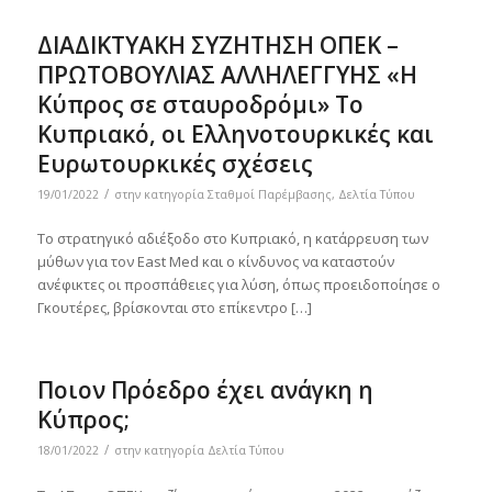
ΔΙΑΔΙΚΤΥΑΚΗ ΣΥΖΗΤΗΣΗ ΟΠΕΚ –
ΠΡΩΤΟΒΟΥΛΙΑΣ ΑΛΛΗΛΕΓΓΥΗΣ «Η
Κύπρος σε σταυροδρόμι» Το
Κυπριακό, οι Ελληνοτουρκικές και
Ευρωτουρκικές σχέσεις
/
19/01/2022
στην κατηγορία
Σταθμοί Παρέμβασης
,
Δελτία Τύπου
Το στρατηγικό αδιέξοδο στο Κυπριακό, η κατάρρευση των
μύθων για τον East Med και ο κίνδυνος να καταστούν
ανέφικτες οι προσπάθειες για λύση, όπως προειδοποίησε ο
Γκουτέρες, βρίσκονται στο επίκεντρο […]
Ποιον Πρόεδρο έχει ανάγκη η
Κύπρος;
/
18/01/2022
στην κατηγορία
Δελτία Τύπου