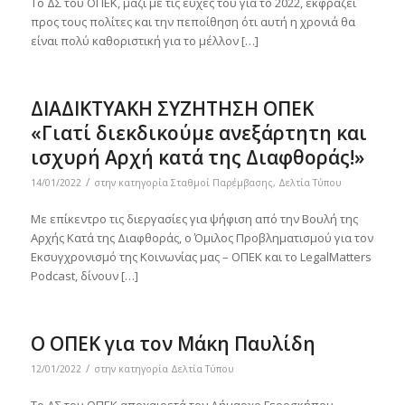
Το ΔΣ του ΟΠΕΚ, μαζί με τις ευχές του για το 2022, εκφράζει
προς τους πολίτες και την πεποίθηση ότι αυτή η χρονιά θα
είναι πολύ καθοριστική για το μέλλον […]
ΔΙΑΔΙΚΤΥΑΚΗ ΣΥΖΗΤΗΣΗ ΟΠΕΚ
«Γιατί διεκδικούμε ανεξάρτητη και
ισχυρή Αρχή κατά της Διαφθοράς!»
/
14/01/2022
στην κατηγορία
Σταθμοί Παρέμβασης
,
Δελτία Τύπου
Με επίκεντρο τις διεργασίες για ψήφιση από την Βουλή της
Αρχής Κατά της Διαφθοράς, ο Όμιλος Προβληματισμού για τον
Εκσυγχρονισμό της Κοινωνίας μας – ΟΠΕΚ και το LegalMatters
Podcast, δίνουν […]
Ο ΟΠΕΚ για τον Μάκη Παυλίδη
/
12/01/2022
στην κατηγορία
Δελτία Τύπου
Το ΔΣ του ΟΠΕΚ αποχαιρετά τον Δήμαρχο Γεροσκήπου