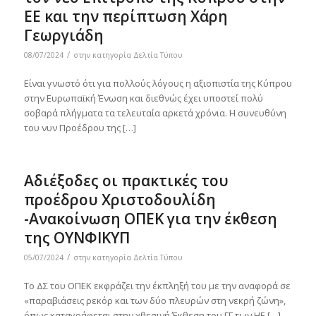
ΕΕ και την περίπτωση Χάρη
Γεωργιάδη
/
08/07/2024
στην κατηγορία
Δελτία Τύπου
Είναι γνωστό ότι για πολλούς λόγους η αξιοπιστία της Κύπρου
στην Ευρωπαϊκή Ένωση και διεθνώς έχει υποστεί πολύ
σοβαρά πλήγματα τα τελευταία αρκετά χρόνια. Η συνευθύνη
του νυν Προέδρου της […]
Αδιέξοδες οι πρακτικές του
προέδρου Χριστοδουλίδη
-Ανακοίνωση ΟΠΕΚ για την έκθεση
της ΟΥΝΦΙΚΥΠ
/
05/07/2024
στην κατηγορία
Δελτία Τύπου
Το ΔΣ του ΟΠΕΚ εκφράζει την έκπληξή του με την αναφορά σε
«παραβιάσεις ρεκόρ και των δύο πλευρών στη νεκρή ζώνη»,
όπως καταγράφεται στην χθεσινή Έκθεση του ΓΓ των ΗΕ […]