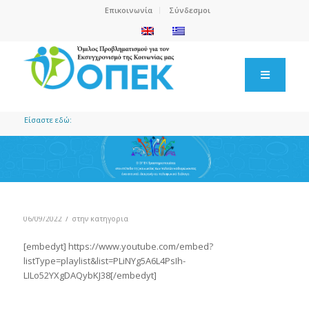
Επικοινωνία
Σύνδεσμοι
Είσαστε εδώ:
/
06/09/2022
στην κατηγορία
[embedyt] https://www.youtube.com/embed?
listType=playlist&list=PLiNYg5A6L4PsIh-
LILo52YXgDAQybKJ38[/embedyt]