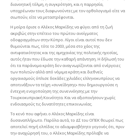
διανοητική τόλμη, η συγκρότηση, και η παρρησία,
υποχρέωναν τους διαφωνούντες με τον ορθολογισμό είτε να
σιωπούν, είτε να μεταστρέφονται.
Η μοίρα όρισε ο Αλέκος Μαρκίδης να φύγει από τη ζωή
ακριβώς στην επέτειο του πρώτου ανοίγματος
οδοφραγμάτων στην Κύπρο. Λίγοι είναι αυτοί που δεν
θυμούνται πως, τότε το 2003, μέσα στο χάος της
αντιφατικότητας και της αμηχανίας της πολιτικής ηγεσίας,
αυτός ήταν που έδωσε την καθαρή απάντηση. Η δήλωσή του
ότι τα παράνομα κράτη δεν αναγνωρίζονται από ενέργειες
των πολιτών αλλά από νόμιμα κράτη και διεθνείς
οργανισμούς όπλισε δεκάδες χιλιάδες ελληνοκυπρίους να
αποτινάξουν τα τείχη «συνείδησης» που δημιουργούσε η
έντεχνη ενοχοποίηση της συνεννόησης με την
Τουρκοκυπριακή Κοινότητα. Και να αξιοποιήσουν χωρίς
ενδοιασμούς τις δυνατότητες επικοινωνίας.
Το κενό που αφήνει ο Αλέκος Μαρκίδης είναι
δυσαναπλήρωτο. Παρόλα αυτά, το ΔΣ του ΟΠΕΚ θεωρεί πως
αποτελεί πηγή ελπίδας το αδιαμφισβήτητο γεγονός ότι, πριν
την αναχώρησή του, ο Αλέκος Μαρκίδης πρόλαβε να