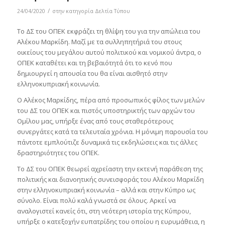
/
24/04/2020
στην κατηγορία
Δελτία Τύπου
Το ΔΣ του ΟΠΕΚ εκφράζει τη θλίψη του για την απώλεια του
Αλέκου Μαρκίδη. Μαζί με τα συλληπητήριά του στους
οικείους του μεγάλου αυτού πολιτικού και νομικού άντρα, ο
ΟΠΕΚ καταθέτει και τη βεβαιότητά ότι το κενό που
δημιουργεί η απουσία του θα είναι αισθητό στην
ελληνοκυπριακή κοινωνία.
Ο Αλέκος Μαρκίδης, πέρα από προσωπικός φίλος των μελών
του ΔΣ του ΟΠΕΚ και πιστός υποστηρικτής των αρχών του
Ομίλου μας, υπήρξε ένας από τους σταθερότερους
συνεργάτες κατά τα τελευταία χρόνια. Η μόνιμη παρουσία του
πάντοτε εμπλούτιζε δυναμικά τις εκδηλώσεις και τις άλλες
δραστηριότητες του ΟΠΕΚ.
Το ΔΣ του ΟΠΕΚ θεωρεί αχρείαστη την εκτενή παράθεση της
πολιτικής και διανοητικής συνεισφοράς του Αλέκου Μαρκίδη
στην ελληνοκυπριακή κοινωνία – αλλά και στην Κύπρο ως
σύνολο. Είναι πολύ καλά γνωστά σε όλους. Αρκεί να
αναλογιστεί κανείς ότι, στη νεότερη ιστορία της Κύπρου,
υπήρξε ο κατεξοχήν ευπατρίδης του οποίου η ευρυμάθεια, η