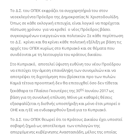
Το Δ.Σ. του ΟΠΕΚ εκφράζει τα συγχαρητήριά του στον
νεοεκλεγέντα Πρόεδρο της Δημοκρατίας Ν. Χριστοδουλίδη.
Όπως σε κάθε εκλογική επιτυχία, είναι λογικό να παρέχεται
πίστωση χρόνου για να κριθεί ο νέος Πρόεδρος βάσει
συγκεκριμένων ενεργειών και πολιτικών. Σε κάθε περίπτωση
το Δ.Σ. κρίνει και θα κρίνει κάθε πολιτική εξέλιξη με βάση τις
αρχές του ΟΠΕΚ κυρίως στο Κυπριακό και σε θέματα που
συνδέονται με τη λειτουργία του κράτους δικαίου.
Στο Κυπριακό, αποτελεί ύψιστη ευθύνη του νέου Προέδρου
να επιτύχει την άμεση επανάληψη των συνομιλιών και να
αποτρέψει τη διχοτόμηση που βρίσκεται προ των πυλών.
Καμιά τέτοια προοπτική δεν θα επιτευχθεί όσο δεν τίθεται
ης
ξεκάθαρα το Πλαίσιο Γκουτέρες της 30
Ιουνίου 2017 ως
βάση για τη συνολική επίλυση. Μόνο με καθαρές θέσεις
εξασφαλίζεται η διεθνής υποστήριξη και μόνο έτσι μπορεί ο
ΟΗΕ και η ΕΕ να ενδιαφερθούν ξανά για το Κυπριακό.
Το Δ.Σ. του ΟΠΕΚ θεωρεί ότι το Κράτους Δικαίου έχει υποστεί
σοβαρή ζημιά ως αποτέλεσμα των επιλογών της
απερχόμενης κυβέρνησης Αναστασιάδη, μέλος της οποίας