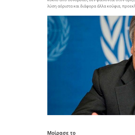
λύση αόριστα και διάφορα άλλα κούφια, προεκλ
Μοίρασε το