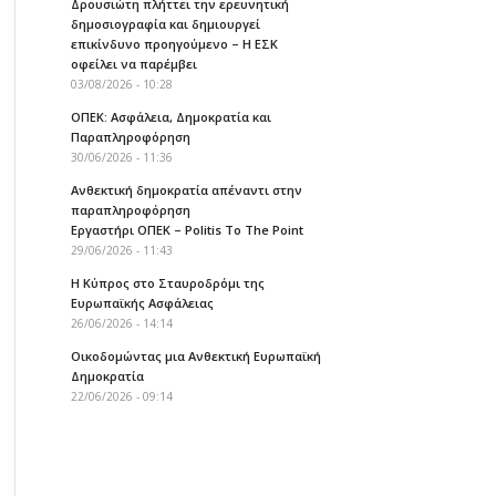
Δρουσιώτη πλήττει την ερευνητική
δημοσιογραφία και δημιουργεί
επικίνδυνο προηγούμενο – Η ΕΣΚ
οφείλει να παρέμβει
03/08/2026 - 10:28
ΟΠΕΚ: Ασφάλεια, Δημοκρατία και
Παραπληροφόρηση
30/06/2026 - 11:36
Ανθεκτική δημοκρατία απέναντι στην
παραπληροφόρηση
Εργαστήρι ΟΠΕΚ – Politis To The Point
29/06/2026 - 11:43
Η Κύπρος στο Σταυροδρόμι της
Ευρωπαϊκής Ασφάλειας
26/06/2026 - 14:14
Οικοδομώντας μια Ανθεκτική Ευρωπαϊκή
Δημοκρατία
22/06/2026 - 09:14