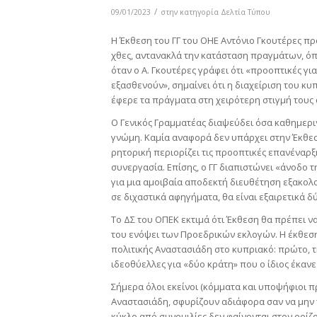
/
09/01/2023
στην κατηγορία
Δελτία Τύπου
Η Έκθεση του ΓΓ του ΟΗΕ Αντόνιο Γκουτέρες πρ
χθες, αντανακλά την κατάσταση πραγμάτων, όπω
όταν ο Α. Γκουτέρες γράφει ότι «προοπτικές γ
εξασθενούν», σημαίνει ότι η διαχείριση του κ
έφερε τα πράγματα στη χειρότερη στιγμή τους 
Ο Γενικός Γραμματέας διαψεύδει όσα καθημερι
γνώμη. Καμία αναφορά δεν υπάρχει στην Έκθεση
ρητορική περιορίζει τις προοπτικές επανέναρξ
συνεργασία. Επίσης, ο ΓΓ διαπιστώνει «άνοδο τ
για μια αμοιβαία αποδεκτή διευθέτηση εξακολ
σε διχαστικά αφηγήματα, θα είναι εξαιρετικά 
Το ΔΣ του ΟΠΕΚ εκτιμά ότι Έκθεση θα πρέπει να
του ενόψει των Προεδρικών εκλογών. Η έκθεσ
πολιτικής Αναστασιάδη στο κυπριακό: πρώτο, τ
ιδεοθύελλες για «δύο κράτη» που ο ίδιος έκαν
Σήμερα όλοι εκείνοι (κόμματα και υποψήφιοι 
Αναστασιάδη, σφυρίζουν αδιάφορα σαν να μην τ
κύκλο από συνομιλίες δεν φαίνονται στον ορίζ