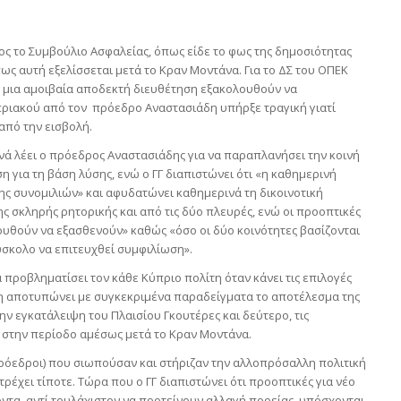
ος το Συμβούλιο Ασφαλείας, όπως είδε το φως της δημοσιότητας
ς αυτή εξελίσσεται μετά το Κραν Μοντάνα. Για το ΔΣ του ΟΠΕΚ
ια μια αμοιβαία αποδεκτή διευθέτηση εξακολουθούν να
υπριακού από τον πρόεδρο Αναστασιάδη υπήρξε τραγική γιατί
από την εισβολή.
νά λέει ο πρόεδρος Αναστασιάδης για να παραπλανήσει την κοινή
 για τη βάση λύσης, ενώ ο ΓΓ διαπιστώνει ότι «η καθημερινή
ης συνομιλιών» και αφυδατώνει καθημερινά τη δικοινοτική
ης σκληρής ρητορικής και από τις δύο πλευρές, ενώ οι προοπτικές
ουθούν να εξασθενούν» καθώς «όσο οι δύο κοινότητες βασίζονται
δύσκολο να επιτευχθεί συμφιλίωση».
 προβληματίσει τον κάθε Κύπριο πολίτη όταν κάνει τις επιλογές
η αποτυπώνει με συγκεκριμένα παραδείγματα το αποτέλεσμα της
ην εγκατάλειψη του Πλαισίου Γκουτέρες και δεύτερο, τις
ε στην περίοδο αμέσως μετά το Κραν Μοντάνα.
πρόεδροι) που σιωπούσαν και στήριζαν την αλλοπρόσαλλη πολιτική
ρέχει τίποτε. Τώρα που ο ΓΓ διαπιστώνει ότι προοπτικές για νέο
οντα, αντί τουλάχιστον να προτείνουν αλλαγή πορείας, υπόσχονται