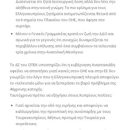
Διατείνεται ότι ζητά λειτουργική λύση αλλά δεν λέει την
αλήθεια στην κοινή γνώμη: Τα πιο κρίσιμα για τους
Ελληνοκυπρίους ζητήματα αντιμετωπίζονται θετικά από
τα 6 σημεία του Πλαισίου του ΟΗΕ, που άφησε στο
συρτάρι.
Μόνον ο Γενικός Γραμματέας κρατά εν ζωή την ΔΔΟ και
αγωνιά για το γεγονός ότι συνεχώς δυναμιτίζεται το
περιβάλλον επίλυσης από όσα συμβαίνουν τα τελευταία
τρία χρόνια στην Ανατολική Μεσόγειο.
Το ΔΣ του ΟΠΕΚ υποστηρίζει ότι η κυβέρνηση Αναστασιάδη
οφείλει να απαντήσει γιατί κανείς στον ΟΗΕ και στην ΕΕ δεν
γνωρίζει τον λόγο που η Ελληνοκυπριακή πλευρά αποφεύγει
το «τελευταίο μίλι» για να ξεπεράσει το βαρύ πρόβλημα της
46χρονης κατοχής.
Ταυτόχρονα πρέπει να εξηγήσει στους Κυπρίους πολίτες:
Γιατί αρνείται την οδό της ειρήνης και αποφεύγει να
καλλιεργήσει την προοπτική της συνύπαρξης με τους
Τουρκοκυπρίους. Μήπως προτιμά την Τουρκία για
συγκάτοικο;