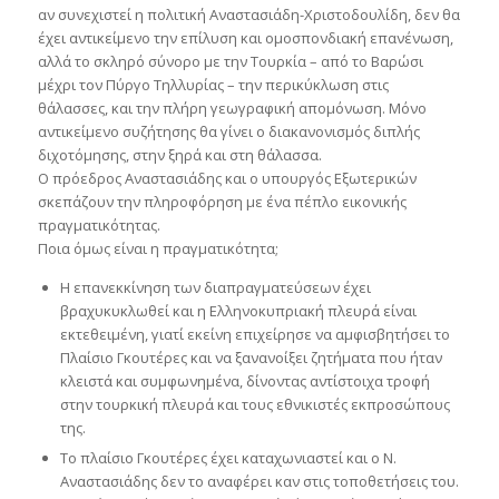
αν συνεχιστεί η πολιτική Αναστασιάδη-Χριστοδουλίδη, δεν θα
έχει αντικείμενο την επίλυση και ομοσπονδιακή επανένωση,
αλλά το σκληρό σύνορο με την Τουρκία – από το Βαρώσι
μέχρι τον Πύργο Τηλλυρίας – την περικύκλωση στις
θάλασσες, και την πλήρη γεωγραφική απομόνωση. Μόνο
αντικείμενο συζήτησης θα γίνει ο διακανονισμός διπλής
διχοτόμησης, στην ξηρά και στη θάλασσα.
Ο πρόεδρος Αναστασιάδης και ο υπουργός Εξωτερικών
σκεπάζουν την πληροφόρηση με ένα πέπλο εικονικής
πραγματικότητας.
Ποια όμως είναι η πραγματικότητα;
Η επανεκκίνηση των διαπραγματεύσεων έχει
βραχυκυκλωθεί και η Ελληνοκυπριακή πλευρά είναι
εκτεθειμένη, γιατί εκείνη επιχείρησε να αμφισβητήσει το
Πλαίσιο Γκουτέρες και να ξανανοίξει ζητήματα που ήταν
κλειστά και συμφωνημένα, δίνοντας αντίστοιχα τροφή
στην τουρκική πλευρά και τους εθνικιστές εκπροσώπους
της.
Το πλαίσιο Γκουτέρες έχει καταχωνιαστεί και ο Ν.
Αναστασιάδης δεν το αναφέρει καν στις τοποθετήσεις του.