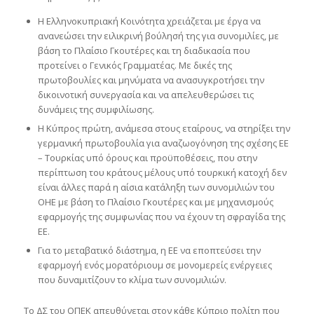
Η Ελληνοκυπριακή Κοινότητα χρειάζεται με έργα να
ανανεώσει την ειλικρινή βούλησή της για συνομιλίες, με
βάση το Πλαίσιο Γκουτέρες και τη διαδικασία που
προτείνει ο Γενικός Γραμματέας. Με δικές της
πρωτοβουλίες και μηνύματα να ανασυγκροτήσει την
δικοινοτική συνεργασία και να απελευθερώσει τις
δυνάμεις της συμφιλίωσης.
Η Κύπρος πρώτη, ανάμεσα στους εταίρους, να στηρίξει την
γερμανική πρωτοβουλία για αναζωογόνηση της σχέσης ΕΕ
– Τουρκίας υπό όρους και προϋποθέσεις, που στην
περίπτωση του κράτους μέλους υπό τουρκική κατοχή δεν
είναι άλλες παρά η αίσια κατάληξη των συνομιλιών του
ΟΗΕ με βάση το Πλαίσιο Γκουτέρες και με μηχανισμούς
εφαρμογής της συμφωνίας που να έχουν τη σφραγίδα της
ΕΕ.
Για το μεταβατικό διάστημα, η ΕΕ να εποπτεύσει την
εφαρμογή ενός μορατόριουμ σε μονομερείς ενέργειες
που δυναμιτίζουν το κλίμα των συνομιλιών.
Το ΔΣ του ΟΠΕΚ απευθύνεται στον κάθε Κύπριο πολίτη που