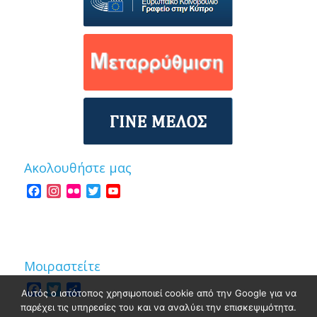
Ακολουθήστε μας
Facebook
Instagram
Flickr
Twitter
YouTube
Channel
Μοιραστείτε
Facebook
Twitter
Share
Αυτός ο ιστότοπος χρησιμοποιεί cookie από την Google για να
παρέχει τις υπηρεσίες του και να αναλύει την επισκεψιμότητα.