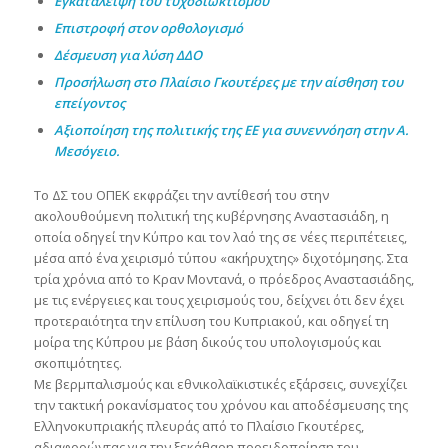
Εγκατάλειψη του τυχοδιωκτισμού
Επιστροφή στον ορθολογισμό
Δέσμευση για λύση ΔΔΟ
Προσήλωση στο Πλαίσιο Γκουτέρες με την αίσθηση του
επείγοντος
Αξιοποίηση της πολιτικής της ΕΕ για συνεννόηση στην Α.
Μεσόγειο.
Το ΔΣ του ΟΠΕΚ εκφράζει την αντίθεσή του στην
ακολουθούμενη πολιτική της κυβέρνησης Αναστασιάδη, η
οποία οδηγεί την Κύπρο και τον λαό της σε νέες περιπέτειες,
μέσα από ένα χειρισμό τύπου «ακήρυχτης» διχοτόμησης. Στα
τρία χρόνια από το Κραν Μοντανά, ο πρόεδρος Αναστασιάδης,
με τις ενέργειες και τους χειρισμούς του, δείχνει ότι δεν έχει
προτεραιότητα την επίλυση του Κυπριακού, και οδηγεί τη
μοίρα της Κύπρου με βάση δικούς του υπολογισμούς και
σκοπιμότητες.
Με βερμπαλισμούς και εθνικολαϊκιστικές εξάρσεις, συνεχίζει
την τακτική ροκανίσματος του χρόνου και αποδέσμευσης της
Ελληνοκυπριακής πλευράς από το Πλαίσιο Γκουτέρες,
αδιαφορώντας για την ξεκάθαρη προειδοποίηση του