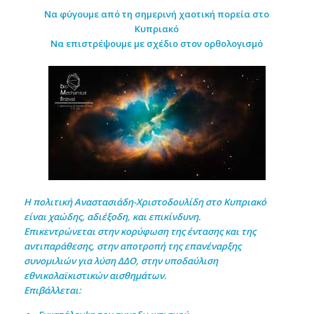
Να φύγουμε από τη σημερινή χαοτική πορεία στο
Κυπριακό
Να επιστρέψουμε με σχέδιο στον ορθολογισμό
Η πολιτική Αναστασιάδη-Χριστοδουλίδη στο Κυπριακό
είναι χαώδης, αδιέξοδη, και επικίνδυνη.
Επικεντρώνεται στην κορύφωση της έντασης και της
αντιπαράθεσης, στην αποτροπή της επανέναρξης
συνομιλιών για λύση ΔΔΟ, στην υποδαύλιση
εθνικολαϊκιστικών αισθημάτων.
Επιβάλλεται: