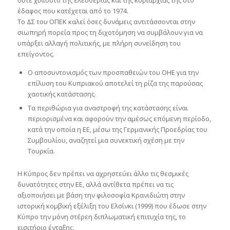
ούτε χιλιοστό της ελευθερίας και της κυριαρχίας της στο
έδαφος που κατέχεται από το 1974.
Το ΔΣ του ΟΠΕΚ καλεί όσες δυνάμεις αντιτάσσονται στην
σιωπηρή πορεία προς τη διχοτόμηση να συμβάλουν για να
υπάρξει αλλαγή πολιτικής, με πλήρη συνείδηση του
επείγοντος.
Ο αποσυντονισμός των προσπαθειών του ΟΗΕ για την
επίλυση του Κυπριακού αποτελεί τη ρίζα της παρούσας
χαοτικής κατάστασης.
Τα περιθώρια για αναστροφή της κατάστασης είναι
περιορισμένα και αφορούν την αμέσως επόμενη περίοδο,
κατά την οποία η ΕΕ, μέσω της Γερμανικής Προεδρίας του
Συμβουλίου, αναζητεί μια συνεκτική σχέση με την
Τουρκία.
Η Κύπρος δεν πρέπει να αχρηστεύει άλλο τις θεσμικές
δυνατότητες στην ΕΕ, αλλά αντίθετα πρέπει να τις
αξιοποιήσει με βάση την φιλοσοφία Κρανιδιώτη στην
ιστορική κομβική εξέλιξη του Ελσίνκι (1999) που έδωσε στην
Κύπρο την μόνη στέρεη διπλωματική επιτυχία της, το
εισιτήριο ένταξης.