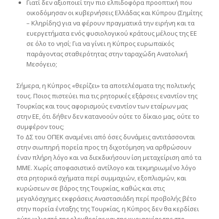
Γιατί δεν αξιοποιεί την πιο ελπιδοφόρα προοπτική που
οικοδόμησαν οι κυβερνήσεις Ελλάδας και Κύπρου (Σημίτης
– Κληρίδης) για να φέρουν πραγματικά την ειρήνη και τα
ευεργετήματα ενός φυσιολογικού κράτους μέλους της ΕΕ
σε όλο το νησί; Για να γίνει η Κύπρος ευρωπαϊκός
παράγοντας σταθερότητας στην ταραχώδη Ανατολική
Μεσόγειο;
Σήμερα, η Κύπρος «θερίζει» τα αποτελέσματα της πολιτικής
τους. Ποιος πιστεύει πια τις ρητορικές εξάρσεις εναντίον της
Τουρκίας και τους αφορισμούς εναντίον των εταίρων μας
στην ΕΕ, ότι δήθεν δεν κατανοούν ούτε το δίκαιο μας, ούτε το
συμφέρον τους;
Το ΔΣ του ΟΠΕΚ αναμένει από όσες δυνάμεις αντιτάσσονται
στην σιωπηρή πορεία προς τη διχοτόμηση να αρθρώσουν
έναν πλήρη λόγο και να διεκδικήσουν ίση μεταχείριση από τα
ΜΜΕ. Χωρίς αποφασιστικό αντίλογο και τεκμηριωμένο λόγο
στα ρητορικά σχήματα περί συμμαχιών, εξοπλισμών, και
κυρώσεων σε βάρος της Τουρκίας, καθώς και στις
μεγαλόσχημες εκφράσεις Αναστασιάδη περί προβολής βέτο
στην πορεία ένταξης της Τουρκίας, η Κύπρος δεν θα κερδίσει