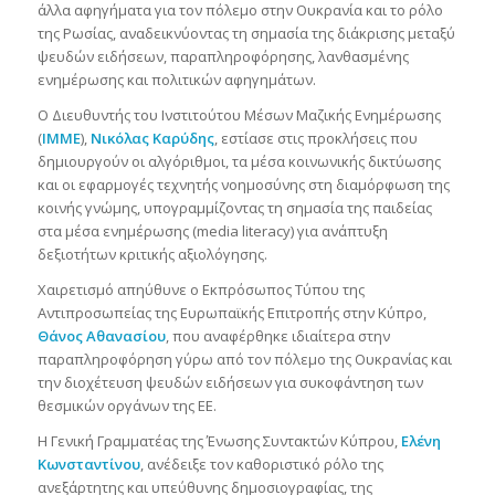
άλλα αφηγήματα για τον πόλεμο στην Ουκρανία και το ρόλο
της Ρωσίας, αναδεικνύοντας τη σημασία της διάκρισης μεταξύ
ψευδών ειδήσεων, παραπληροφόρησης, λανθασμένης
ενημέρωσης και πολιτικών αφηγημάτων.
Ο Διευθυντής του Ινστιτούτου Μέσων Μαζικής Ενημέρωσης
(
ΙΜΜΕ
),
Νικόλας Καρύδης
, εστίασε στις προκλήσεις που
δημιουργούν οι αλγόριθμοι, τα μέσα κοινωνικής δικτύωσης
και οι εφαρμογές τεχνητής νοημοσύνης στη διαμόρφωση της
κοινής γνώμης, υπογραμμίζοντας τη σημασία της παιδείας
στα μέσα ενημέρωσης (media literacy) για ανάπτυξη
δεξιοτήτων κριτικής αξιολόγησης.
Χαιρετισμό απηύθυνε ο Εκπρόσωπος Τύπου της
Αντιπροσωπείας της Ευρωπαϊκής Επιτροπής στην Κύπρο,
Θάνος Αθανασίου
, που αναφέρθηκε ιδιαίτερα στην
παραπληροφόρηση γύρω από τον πόλεμο της Ουκρανίας και
την διοχέτευση ψευδών ειδήσεων για συκοφάντηση των
θεσμικών οργάνων της ΕΕ.
Η Γενική Γραμματέας της Ένωσης Συντακτών Κύπρου,
Ελένη
Κωνσταντίνου
, ανέδειξε τον καθοριστικό ρόλο της
ανεξάρτητης και υπεύθυνης δημοσιογραφίας, της