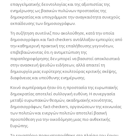
επαγγελματικής δεοντολογίας και της αξιοπιστίας της
ενημέρωσης ως βασικών πυλώνων προστασίας της
δημοκρατίας και υπογράμμισε την αναγκαιότητα συνεχούς
εκπαίδευσης των δημοσιογράφων.
Τη συζήτηση συντόνιζ που ακολούθησε, κατά την οποία
δημοσιογράφοι και fact-checkers αντάλλαξαν εμπειρίες από
την καθημερινή πρακτική της επαλήθευσης γεγονότων,
επιβεβαιώνοντας ότι η αντιμετώπιση της
παραπληροφόρησης δεν μπορεί να βασιστεί αποκλειστικά
στην ανασκευή ψευδών ειδήσεων, αλλά απαιτεί τη
δημιουργία μιας ευρύτερης κουλτούρας κριτικής σκέψης,
διαφάνειας και υπεύθυνης ενημέρωσης.
Κοινό συμπέρασμα ήταν ότι η προστασία της ευρωπαϊκής
δημοκρατίας αποτελεί συλλογική ευθύνη. Η συνεργασία
μεταξύ ευρωπαϊκών θεσμών, ακαδημαϊκής κοινότητας,
δημοσιογράφων, fact-checkers, οργανώσεων της κοινωνίας
των πολιτών και ενεργών πολιτών αποτελεί βασική
προϋπόθεση για την οικοδόμηση μιας πιο ανθεκτικής
Ευρώπης.
Το εργαστήριο πραγματοποιήθηκε στο πλαίσιο του έργου