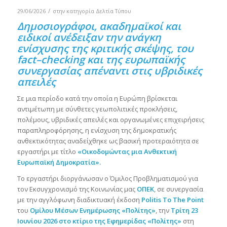
/
29/06/2026
στην κατηγορία
Δελτία Τύπου
Δημοσιογράφοι, ακαδημαϊκοί και
ειδικοί ανέδειξαν την ανάγκη
ενίσχυσης της κριτικής σκέψης, του
fact
–
checking
και της ευρωπαϊκής
συνεργασίας απέναντι στις υβριδικές
απειλές
Σε μια περίοδο κατά την οποία η Ευρώπη βρίσκεται
αντιμέτωπη με σύνθετες γεωπολιτικές προκλήσεις,
πολέμους, υβριδικές απειλές και οργανωμένες επιχειρήσεις
παραπληροφόρησης, η ενίσχυση της δημοκρατικής
ανθεκτικότητας αναδείχθηκε ως βασική προτεραιότητα σε
εργαστήρι με τίτλο
«Οικοδομώντας μια Ανθεκτική
Ευρωπαϊκή Δημοκρατία»
.
Το εργαστήρι διοργάνωσαν ο Όμιλος Προβληματισμού για
τον Εκσυγχρονισμό της Κοινωνίας μας
ΟΠΕΚ
, σε συνεργασία
με την αγγλόφωνη διαδικτυακή έκδοση
Politis To The Point
του
Ομίλου Μέσων Ενημέρωσης «Πολίτης»
, την
Τρίτη 23
Ιουνίου 2026
στο κτίριο της Εφημερίδας «Πολίτης»
στη