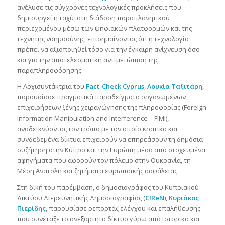
ανέλυσε τις σύγχρονες τεχνολογικές προκλήσεις που
δημιουργεί η ταχύτατη διάδοση παραπλανητικού
περιεχομένου μέσω των ψηφιακών πλατφορμών και της
τεχνητής νοημοσύνης, επισημαίνοντας ότι η τεχνολογία
πρέπει να αξιοποιηθεί τόσο για την έγκαιρη ανίχνευση όσο
και για την αποτελεσματική αντιμετώπιση της
παραπληροφόρησης.
Η Αρχισυντάκτρια του
Fact-Check Cyprus
,
Λουκία Ταξιτάρη
,
παρουσίασε πραγματικά παραδείγματα οργανωμένων
επιχειρήσεων ξένης χειραγώγησης της πληροφορίας (Foreign
Information Manipulation and Interference – FIMI),
αναδεικνύοντας τον τρόπο με τον οποίο κρατικά και
συνδεδεμένα δίκτυα επιχειρούν να επηρεάσουν τη δημόσια
συζήτηση στην Κύπρο και την Ευρώπη μέσα από στοχευμένα
αφηγήματα που αφορούν τον πόλεμο στην Ουκρανία, τη
Μέση Ανατολή και ζητήματα ευρωπαϊκής ασφάλειας.
Στη δική του παρέμβαση, ο δημοσιογράφος του Κυπριακού
Δικτύου Διερευνητικής Δημοσιογραφίας (
CIReN
),
Κυριάκος
Πιερίδης
, παρουσίασε ρεπορτάζ ελέγχου και επαλήθευσης
που συνέταξε το ανεξάρτητο δίκτυο γύρω από ιστορικά και