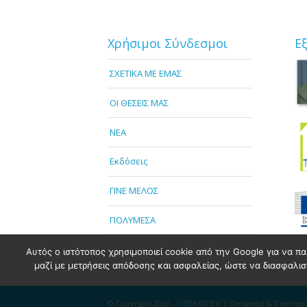
Χρήσιμοι Σύνδεσμοι
Ε
ΣΧΕΤΙΚΑ ΜΕ ΕΜΑΣ
OI ΘΕΣΕΙΣ ΜΑΣ
NEA
Εκδόσεις
ΓΙΝΕ ΜΕΛΟΣ
ΠΟΛΥΜΕΣΑ
Αυτός ο ιστότοπος χρησιμοποιεί cookie από την Google για να πα
μαζί με μετρήσεις απόδοσης και ασφαλείας, ώστε να διασφαλιστε
© Copyright 2026 - ΟΠΕΚ/ΟΠΕΚ | Designed & Develo