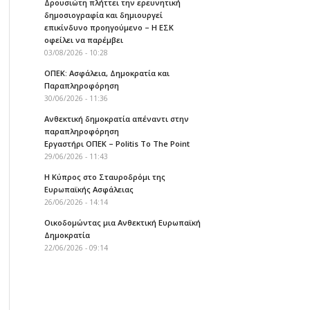
Δρουσιώτη πλήττει την ερευνητική
δημοσιογραφία και δημιουργεί
επικίνδυνο προηγούμενο – Η ΕΣΚ
οφείλει να παρέμβει
03/08/2026 - 10:28
ΟΠΕΚ: Ασφάλεια, Δημοκρατία και
Παραπληροφόρηση
30/06/2026 - 11:36
Ανθεκτική δημοκρατία απέναντι στην
παραπληροφόρηση
Εργαστήρι ΟΠΕΚ – Politis To The Point
29/06/2026 - 11:43
Η Κύπρος στο Σταυροδρόμι της
Ευρωπαϊκής Ασφάλειας
26/06/2026 - 14:14
Οικοδομώντας μια Ανθεκτική Ευρωπαϊκή
Δημοκρατία
22/06/2026 - 09:14