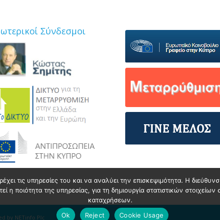
ξωτερικοί Σύνδεσμοι
ρέχει τις υπηρεσίες του και να αναλύει την επισκεψιμότητα. Η διεύθυ
ί η ποιότητα της υπηρεσίας, για τη δημιουργία στατιστικών στοιχείων 
καταχρήσεων.
Ok
Reject
Cookie Usage
ped by
NETinfo Plc