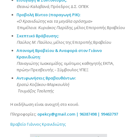
Εισαγωγή & Συντονισμός:
Θεανώ Καλαβανά
, Πρόεδρος Δ.Σ. ΟΠΕΚ
Προβολή Βίντεο (παραγωγή ΡΙΚ):
«Ο Κρανιδιώτης και τα μεγάλα ορόσημα»
Επιμέλεια:
Κυριάκος Πιερίδης
, μέλος Επιτροπής Βραβείου
Σκεπτικό Βράβευσης:
Παύλος Μ. Παύλου
, μέλος της Επιτροπής Βραβείου
Απονομή Βραβείου & Αναφορά στον Γιάννο
Κρανιδιώτη:
Παναγιώτης Ιωακειμίδης
, ομότιμος καθηγητής ΕΚΠΑ,
πρώην Πρεσβευτής – Σύμβουλος ΥΠΕΞ
Αντιφωνήσεις Βραβευθέντων:
Ερατώ Κοζάκου-Μαρκουλλή
Τουμάζος Τσελεπής
Η εκδήλωση είναι ανοιχτή στο κοινό.
Πληροφορίες:
opekcy@gmail.com
| 96387498 | 99463797
Βραβείο Γιάννος Κρανιδιώτης