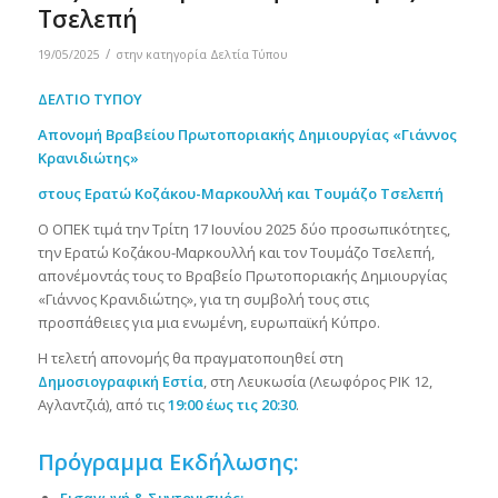
Τσελεπή
/
19/05/2025
στην κατηγορία
Δελτία Τύπου
ΔΕΛΤΙΟ ΤΥΠΟΥ
Απονομή Βραβείου Πρωτοποριακής Δημιουργίας «Γιάννος
Κρανιδιώτης»
στους Ερατώ Κοζάκου-Μαρκουλλή και Τουμάζο Τσελεπή
Ο ΟΠΕΚ τιμά την Τρίτη 17 Ιουνίου 2025 δύο προσωπικότητες,
την Ερατώ Κοζάκου-Μαρκουλλή και τον Τουμάζο Τσελεπή,
απονέμοντάς τους το Βραβείο Πρωτοποριακής Δημιουργίας
«Γιάννος Κρανιδιώτης», για τη συμβολή τους στις
προσπάθειες για μια ενωμένη, ευρωπαϊκή Κύπρο.
Η τελετή απονομής θα πραγματοποιηθεί στη
Δημοσιογραφική Εστία
, στη Λευκωσία (Λεωφόρος ΡΙΚ 12,
Αγλαντζιά), από τις
19:00 έως τις 20:30
.
Πρόγραμμα Εκδήλωσης: