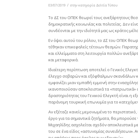
/
03/07/2019
στην κατηγορία
Δελτία Τύπου
Το ΔΣ του ΟΠΕΚ θεωρεί τους ανεξάρτητους θεσ
δημοκρατικής κοινωνίας και πολιτείας. Δεν είν
συνδέονται με την ιδιότητά μας ως κράτος-μέλος
Εν όψει αυτού του ρόλου, το ΔΣ του ΟΠΕΚ θεω
τέθηκαν επικεφαλείς τέτοιων θεσμών. Παρατηρ
και ελλείμματα στη λειτουργία πολλών ανεξάρτ
και μεταφορικά.
Ιδιαίτερη περίπτωση αποτελεί ο Γενικός Ελεγκτ
έλεγχο σοβαρών και εξόφθαλμων σκανδάλων κ
εμφανίζει μιαν εμπαθή εμμονή στην ενασχόλησ
ικανοποιούσαν αποκλειστικά τα «πατριωτικά» α
δραστηριότητας του Γενικού Ελεγκτή είναι η ε
παράνομη τουρκική επωνυμία για το κατεχόμε
Αν εξέταζε κανείς μεμονωμένα το περιστατικό, 
έργο για τα σημαντικά ζητήματα, θα μπορούσε ν
Μιχαηλίδης ασχολείται σχεδόν αποκλειστικά μ
του σε ένα είδος «αστυνομίας συνειδήσεων». Αν
τις απόψεις προς όφελος των εξουσιών.