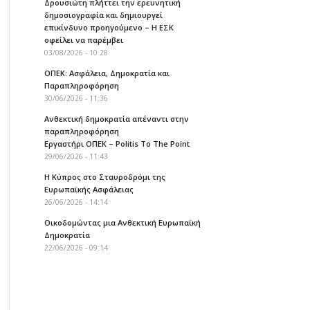
Δρουσιώτη πλήττει την ερευνητική
δημοσιογραφία και δημιουργεί
επικίνδυνο προηγούμενο – Η ΕΣΚ
οφείλει να παρέμβει
03/08/2026 - 10:28
ΟΠΕΚ: Ασφάλεια, Δημοκρατία και
Παραπληροφόρηση
30/06/2026 - 11:36
Ανθεκτική δημοκρατία απέναντι στην
παραπληροφόρηση
Εργαστήρι ΟΠΕΚ – Politis To The Point
29/06/2026 - 11:43
Η Κύπρος στο Σταυροδρόμι της
Ευρωπαϊκής Ασφάλειας
26/06/2026 - 14:14
Οικοδομώντας μια Ανθεκτική Ευρωπαϊκή
Δημοκρατία
22/06/2026 - 09:14