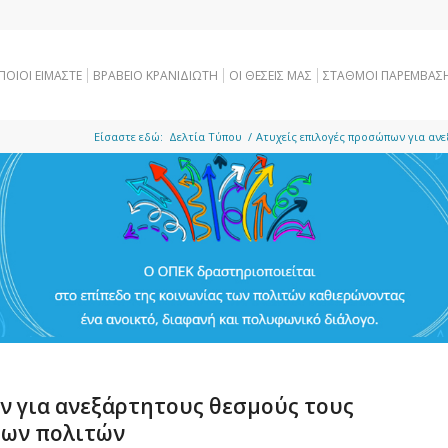
ΠΟΙΟΙ ΕΙΜΑΣΤΕ
ΒΡΑΒΕΙΟ ΚΡΑΝΙΔΙΩΤΗ
OI ΘΕΣΕΙΣ ΜΑΣ
ΣΤΑΘΜΟΙ ΠΑΡΕΜΒΑΣ
Είσαστε εδώ:
Δελτία Τύπου
/
Ατυχείς επιλογές προσώπων για ανε
ν για ανεξάρτητους θεσμούς τους
των πολιτών