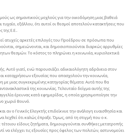
μούς ως σημαντικούς μοχλούς για την οικοδόμηση μιας βαθειά
αι τυχαίο, εξάλλου, ότι αυτοί οι θεσμοί αποτελούν κατακτήσεις που
 της Ε.Ε..
ρεί ατυχείς αρκετές επιλογές του Προέδρου σε πρόσωπα που
ούνται, σημειώνονται, και δημοσιοποιούνται διαρκώς αρρυθμίες
ητων θεσμών. Το κόστος το πληρώνει η κοινωνία, κυριολεκτικά
ής. Αυτό γιατί, ενώ παρουσιάζει αδικαιολόγητη αδράνεια στον
αι καταχρήσεων εξουσίας που απασχολούν την κοινωνία,
η με μιας συγκεκριμένης κατηγορίας θέματα: Αυτά που θα
ντανακλαστικά της κοινωνίας. Τελευταίο δείγμα αυτής της
ξαγγελία έρευνας κατά εφημερίδας, η οποία χρησιμοποίησε την
νο χωριό Βουνό.
και αν ο Γενικός Ελεγκτής επιδείκνυε την ανάλογη ευαισθησία και
α λεχθεί ότι καλώς έπραξε. Όμως, από τη στιγμή που ο κ.
ε τέτοιου είδους ζητήματα, δημιουργούνται συνθήκες μετατροπής
τί να ελέγχει τις εξουσίες προς όφελος των πολιτών, αστυνομεύει