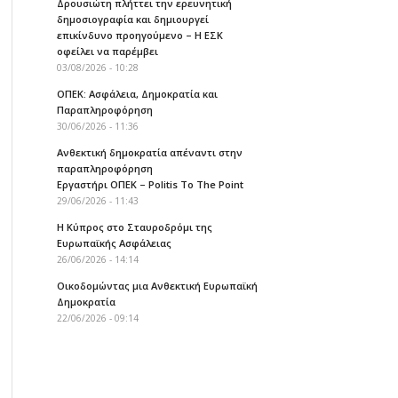
Δρουσιώτη πλήττει την ερευνητική
δημοσιογραφία και δημιουργεί
επικίνδυνο προηγούμενο – Η ΕΣΚ
οφείλει να παρέμβει
03/08/2026 - 10:28
ΟΠΕΚ: Ασφάλεια, Δημοκρατία και
Παραπληροφόρηση
30/06/2026 - 11:36
Ανθεκτική δημοκρατία απέναντι στην
παραπληροφόρηση
Εργαστήρι ΟΠΕΚ – Politis To The Point
29/06/2026 - 11:43
Η Κύπρος στο Σταυροδρόμι της
Ευρωπαϊκής Ασφάλειας
26/06/2026 - 14:14
Οικοδομώντας μια Ανθεκτική Ευρωπαϊκή
Δημοκρατία
22/06/2026 - 09:14