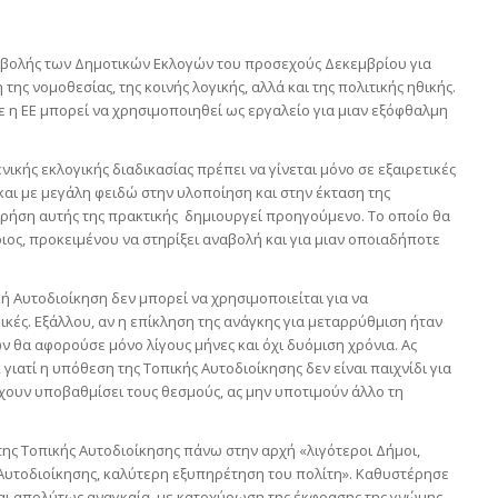
ναβολής των Δημοτικών Εκλογών του προσεχούς Δεκεμβρίου για
ης νομοθεσίας, της κοινής λογικής, αλλά και της πολιτικής ηθικής.
 η ΕΕ μπορεί να χρησιμοποιηθεί ως εργαλείο για μιαν εξόφθαλμη
ικής εκλογικής διαδικασίας πρέπει να γίνεται μόνο σε εξαιρετικές
 και με μεγάλη φειδώ στην υλοποίηση και στην έκταση της
 χρήση αυτής της πρακτικής δημιουργεί προηγούμενο. Το οποίο θα
ιος, προκειμένου να στηρίξει αναβολή και για μιαν οποιαδήποτε
κή Αυτοδιοίκηση δεν μπορεί να χρησιμοποιείται για να
κές. Εξάλλου, αν η επίκληση της ανάγκης για μεταρρύθμιση ήταν
ν θα αφορούσε μόνο λίγους μήνες και όχι δυόμιση χρόνια. Ας
ατί η υπόθεση της Τοπικής Αυτοδιοίκησης δεν είναι παιχνίδι για
 έχουν υποβαθμίσει τους θεσμούς, ας μην υποτιμούν άλλο τη
της Τοπικής Αυτοδιοίκησης πάνω στην αρχή «λιγότεροι Δήμοι,
ς Αυτοδιοίκησης, καλύτερη εξυπηρέτηση του πολίτη». Καθυστέρησε
ναι απολύτως αναγκαία, με κατοχύρωση της έκφρασης της γνώμης