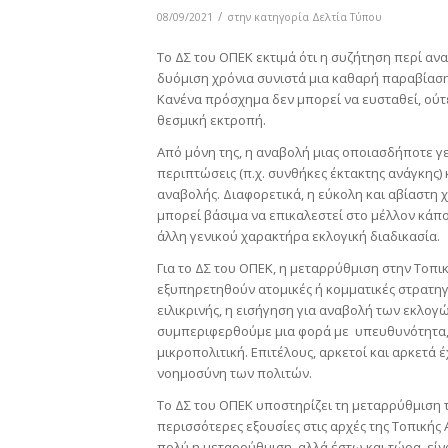
/
08/09/2021
στην κατηγορία
Δελτία Τύπου
Το ΔΣ του ΟΠΕΚ εκτιμά ότι η συζήτηση περί α
δυόμιση χρόνια συνιστά μια καθαρή παραβίαση τ
Κανένα πρόσχημα δεν μπορεί να ευσταθεί, ούτε
θεσμική εκτροπή.
Από μόνη της, η αναβολή μιας οποιασδήποτε γεν
περιπτώσεις (π.χ. συνθήκες έκτακτης ανάγκης)
αναβολής. Διαφορετικά, η εύκολη και αβίαστη
μπορεί βάσιμα να επικαλεστεί στο μέλλον κάπο
άλλη γενικού χαρακτήρα εκλογική διαδικασία.
Για το ΔΣ του ΟΠΕΚ, η μεταρρύθμιση στην Τοπι
εξυπηρετηθούν ατομικές ή κομματικές στρατηγι
ειλικρινής, η εισήγηση για αναβολή των εκλογώ
συμπεριφερθούμε μια φορά με υπευθυνότητα, γι
μικροπολιτική. Επιτέλους, αρκετοί και αρκετά
νοημοσύνη των πολιτών.
Το ΔΣ του ΟΠΕΚ υποστηρίζει τη μεταρρύθμιση 
περισσότερες εξουσίες στις αρχές της Τοπική
πολύ η μεταρρύθμιση, αλλά έστω και τώρα, εί