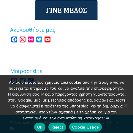
Ακολουθήστε μας
Facebook
Instagram
Flickr
Twitter
YouTube
Channel
Μοιραστείτε
Facebook
Twitter
Share
Αυτός ο ιστότοπος χρησιμοποιεί cookie από την Google για να
παρέχει τις υπηρεσίες του και να αναλύει την επισκεψιμότητα.
Η διεύθυνσή σας IP και ο παράγοντας χρήστη γνωστοποιούνται
στην Google, μαζί με μετρήσεις απόδοσης και ασφαλείας, ώστε
να διασφαλιστεί η ποιότητα της υπηρεσίας, για τη δημιουργία
στατιστικών στοιχείων σχετικά με τη χρήση και για τον
εντοπισμό και την αντιμετώπιση καταχρήσεων.
© Copyright 2026 - ΟΠΕΚ/ΟΠΕΚ | Designed & Developed by
NETinfo
Ok
Reject
Cookie Usage
Plc