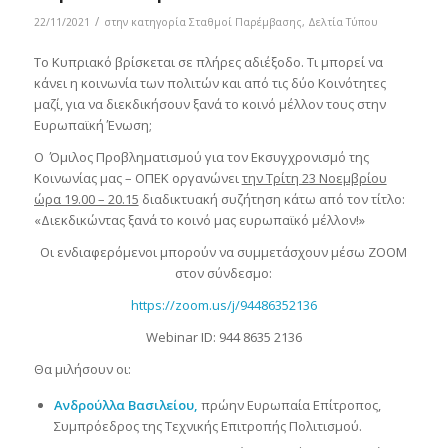
/
22/11/2021
στην κατηγορία
Σταθμοί Παρέμβασης
,
Δελτία Τύπου
To Κυπριακό βρίσκεται σε πλήρες αδιέξοδο. Τι μπορεί να
κάνει η κοινωνία των πολιτών και από τις δύο Κοινότητες
μαζί, για να διεκδικήσουν ξανά το κοινό μέλλον τους στην
Ευρωπαϊκή Ένωση;
Ο Όμιλος Προβληματισμού για τον Εκσυγχρονισμό της
Κοινωνίας μας – ΟΠΕΚ οργανώνει
την Τρίτη 23 Νοεμβρίου
ώρα 19.00 – 20.15
διαδικτυακή συζήτηση κάτω από τον τίτλο:
«Διεκδικώντας ξανά το κοινό μας ευρωπαϊκό μέλλον!»
Οι ενδιαφερόμενοι μπορούν να συμμετάσχουν μέσω ZOOM
στον σύνδεσμο:
https://zoom.us/j/94486352136
Webinar ID: 944 8635 2136
Θα μιλήσουν οι:
Ανδρούλλα Βασιλείου,
πρώην Ευρωπαία Επίτροπος,
Συμπρόεδρος της Τεχνικής Επιτροπής Πολιτισμού.