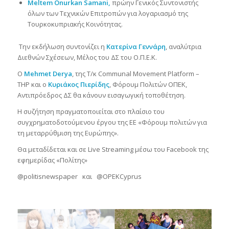
Meltem Onurkan Samani,
πρώην Γενικός Συντονιστής
όλων των Τεχνικών Επιτροπών για λογαριασμό της
Τουρκοκυπριακής Κοινότητας.
Την εκδήλωση συντονίζει η
Κατερίνα Γεννάρη
, αναλύτρια
Διεθνών Σχέσεων, Μέλος του ΔΣ του Ο.Π.Ε.Κ.
Ο
Mehmet
Derya
, της Τ/κ Communal Movement Platform –
THP και ο
Κυριάκος Πιερίδης
, Φόρουμ Πολιτών ΟΠΕΚ,
Αντιπρόεδρος ΔΣ θα κάνουν εισαγωγική τοποθέτηση.
Η συζήτηση πραγματοποιείται στο πλαίσιο του
συγχρηματοδοτούμενου έργου της ΕΕ «Φόρουμ πολιτών για
τη μεταρρύθμιση της Ευρώπης».
Θα μεταδίδεται και σε Live Streaming μέσω του Facebook της
εφημερίδας «Πολίτης»
@politisnewspaper και @OPEKCyprus