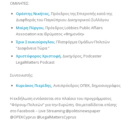
ΟΜΙΛΗΤΕΣ:
Ορέστης Νικήτας,
Πρόεδρος της Επιτροπής κατά της
Διαφθοράς του Παγκύπριου Δικηγορικού Συλλόγου
Μαίρη Πύργου,
Πρόεδρος Lobbies Public Affairs
Association και Ιδρύματος «Φημονόη»
Έρικ Σουκιούρογλου,
Πλατφόρμα Ομάδων Πολιτών
“Διαφάνεια Τώρα ”
Χριστόφορος Χριστοφή
, Δικηγόρος, Podcaster
LegalMatters Podcast
Συντονιστής:
Κυριάκος Πιερίδης,
Αντιπρόεδρος ΟΠΕΚ, δημοσιογράφος
Η εκδήλωση εντάσσεται στο πλαίσιο του προγράμματος
“Φόρουμ Πολιτών” για την Ευρώπη. Θα μεταδίδεται επίσης
στο Facebook – Live Streaming @politisnewspaper
@OPEKCyprus @LegalMattersCyprus