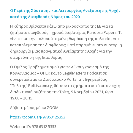
Ο Περί της Σύστασης και Λειτουργίας Ανεξάρτητης Αρχής
κατά της Διαφθοράς Νόμος του 2020
Η Κύπρος βρίσκεται κάτω από μικροσκόπιο της ΕΕ για τα
ζητήματα διαφθοράς – χρυσά διαβατήρια, Pandora Papers. Τι
γίνεται με την πολυσυζητημένη θωράκιση της πολιτείας για
καταπολέμηση της διαφθοράς; Γιατί παραμένει στο συρτάρι η
δημιουργία μιας πραγματικά Ανεξάρτητης Αρχής για την
διευρεύνηση της διαφθοράς;
Ο Όμιλος Προβληματισμού για τον Εκσυγχρονισμό της
Κοινωνίας μας – ΟΠΕΚ και το LegalMatters Podcast σε
συνεργασία με το Διαδικτυακό Portal της Εφημερίδας
“Πολίτης” Politis.com.cy, θέτουν τα ζητήματα αυτά σε ανοιχτή
διαδικτυακή συζήτηση την Τρίτη, 9 Νοεμβρίου 2021, ώρα
19.00 – 20.15.
Λάβετε μέρος μέσω ZOOM
https://zoom.us/j/97863125353
Webinar ID: 978 6312 5353