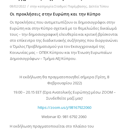
/
08/02/2022
στην κατηγορία
Σταθμοί Παρέμβασης
,
Δελτία Τύπου
Οι προκλήσεις στην Ευρώπη και την Κύπρο
Οι προκλήσεις που αντιμετωπίζουν οι δημοσιογράφοι στην
Ευρώπη και στην Κύπρο σχετικά με το θεμελιώδες δικαίωμά
τους – την δημοσιογραφική ελευθερία και κριτική βρίσκονται
στο επίκεντρο της διαδικτυακής συζήτησης που διοργανώνει
ο Όμιλος Προβληματισμού για τον Εκσυγχρονισμό της
Κοινωνίας μας – ΟΠΕΚ Κύπρου και την Ένωση Ευρωπαίων
Δημοσιογράφων – Τμήμα AEJ Κύπρου.
Η εκδήλωση θα πραγματοποιηθεί σήμερα (Τρίτη, 8
Φεβρουαρίου 2022)
19.00 – 20.15 EET (Ώρα Ανατολικής Ευρώπης) μέσω ZOOM –
Συνδεθείτε μαζί μας!
https://zoom.us/j/98167922060
Webinar ΙD: 981 6792 2060
Η εκδήλωση πραγματοποιείται στο πλαίσιο του