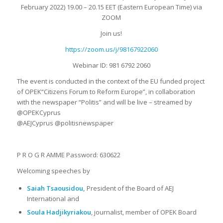
February 2022) 19.00 – 20.15 EET (Eastern European Time) via
ZOOM
Join us!
https://zoom.us/j/98167922060
Webinar ID: 981 6792 2060
The event is conducted in the context of the EU funded project
of OPEK“Citizens Forum to Reform Europe”, in collaboration
with the newspaper “Politis” and will be live – streamed by
@OPEKCyprus
@AEJCyprus @politisnewspaper
P R O G R AMME Password: 630622
Welcoming speeches by
Saiah Tsaousidou,
President of the Board of AEJ
International and
Soula Hadjikyriakou
, journalist, member of OPEK Board