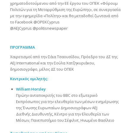
χρηματοδοτούμενου από την ΕΕ έργου του ΟΠΕΚ «Φόρουμ
Πολιτών για τη Μεταρρύθμιση της Ευρώπης», σε συνεργασία
με την εφημερίδα «Πολίτης» και θα μεταδοθεί ζωντανά από
το Facebook @OPEKCyprus
@AEJCyprus @politisnewspaper
ΠΡΟΓΡΑΜΜΑ
Χαιρετισμοί από την Σάια Τσαουσίδου, Πρόεδρο του ΔΣ της
AEJ International και την Σούλα Χατζηκυριάκου,
δημοσιογράφο, μέλος ΔΣ του ΟΠΕΚ
Κεντρικός ομιλητής:
William
Horsley
Πρώην ανταποκριτής του BBC στο εξωτερικό
Εκπρόσωπος για την ελευθερία των μέσων ενημέρωσης
της Ένωσης Ευρωπαίων Δημοσιογράφων AEJ
Διεθνής Διευθυντής, Κέντρο για την Ελευθερία των
Μέσων, Πανεπιστήμιο του Σέφιλντ, Ηνωμένο Βασίλειο