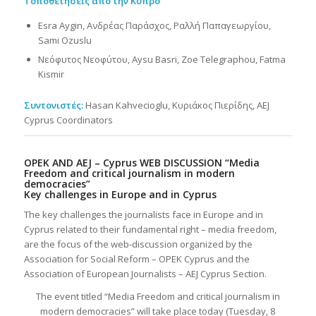
Τοποθετήσεις από την Κύπρο
Esra Aygin, Ανδρέας Παράσχος, Ραλλή Παπαγεωργίου,
Sami Ozuslu
Νεόφυτος Νεοφύτου, Aysu Basri, Zoe Telegraphou, Fatma
Kismir
Συντονιστές:
Hasan Kahvecioglu, Κυριάκος Πιερίδης, AEJ
Cyprus Coordinators
OPEK AND AEJ – Cyprus WEB DISCUSSION “Media
Freedom and critical journalism in modern
democracies”
Key challenges in Europe and in Cyprus
The key challenges the journalists face in Europe and in
Cyprus related to their fundamental right – media freedom,
are the focus of the web-discussion organized by the
Association for Social Reform – OPEK Cyprus and the
Association of European Journalists – AEJ Cyprus Section.
The event titled “Media Freedom and critical journalism in
modern democracies” will take place today (Tuesday, 8