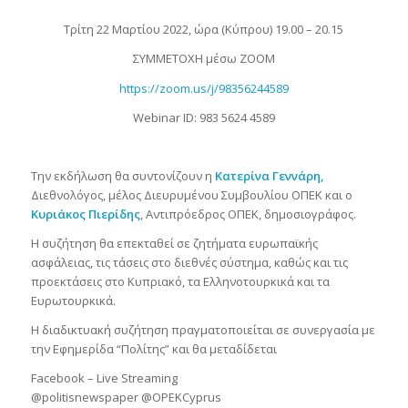
Τρίτη 22 Μαρτίου 2022, ώρα (Κύπρου) 19.00 – 20.15
ΣΥΜΜΕΤΟΧΗ μέσω ZOOM
https://zoom.us/j/98356244589
Webinar ID: 983 5624 4589
Την εκδήλωση θα συντονίζουν η
Κατερίνα Γεννάρη,
Διεθνολόγος, μέλος Διευρυμένου Συμβουλίου ΟΠΕΚ και ο
Κυριάκος Πιερίδης
, Αντιπρόεδρος ΟΠΕΚ, δημοσιογράφος.
Η συζήτηση θα επεκταθεί σε ζητήματα ευρωπαϊκής
ασφάλειας, τις τάσεις στο διεθνές σύστημα, καθώς και τις
προεκτάσεις στο Κυπριακό, τα Ελληνοτουρκικά και τα
Ευρωτουρκικά.
Η διαδικτυακή συζήτηση πραγματοποιείται σε συνεργασία με
την Εφημερίδα “Πολίτης” και θα μεταδίδεται
Facebook – Live Streaming
@politisnewspaper @OPEKCyprus