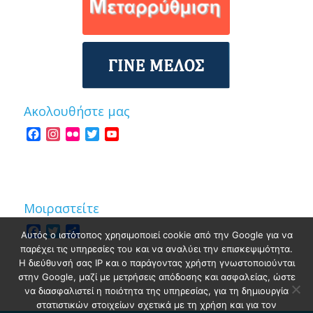
Ακολουθήστε μας
Facebook
Instagram
Flickr
Twitter
YouTube
Channel
Μοιραστείτε
Facebook
Twitter
Share
Αυτός ο ιστότοπος χρησιμοποιεί cookie από την Google για να
παρέχει τις υπηρεσίες του και να αναλύει την επισκεψιμότητα.
Η διεύθυνσή σας IP και ο παράγοντας χρήστη γνωστοποιούνται
στην Google, μαζί με μετρήσεις απόδοσης και ασφαλείας, ώστε
να διασφαλιστεί η ποιότητα της υπηρεσίας, για τη δημιουργία
στατιστικών στοιχείων σχετικά με τη χρήση και για τον