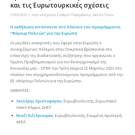
και τις Ευρωτουρκικές σχέσεις
/
21/03/2022
στην κατηγορία
Σταθμοί Παρέμβασης
,
Δελτία Τύπου
Η εκδήλωση εντάσσεται στο πλαίσιο του προγράμματος
“Φόρουμ Πολιτών” για την Ευρώπη
Οι μεγάλες ανατροπές που έφερε στην Ευρώπη ο
συνεχιζόμενος πόλεμος στην Ουκρανία βρίσκονται στο
επίκεντρο της διαδικτυακής συζήτησης που οργανώνει ο
Όμιλος Προβληματισμού για τον Εκσυγχρονισμό της
Κοινωνίας μας – ΟΠΕΚ την Τρίτη (αύριο) 22 Μαρτίου 2022 στο
πλαίσιο του συγχρηματοδοτούμενου προγράμματος από την
ΕΕ «Φόρουμ Πολιτών για την Ευρώπη».
ΟΜΙΛΗΤΕΣ:
Λευτέρης Χριστοφόρου,
Ευρωβουλευτής, Ευρωπαϊκό
Λαϊκό Κόμμα, ΔΗΣΥ
Νιαζί Κιζίλγιουρεκ,
Ευρωβουλευτής, Ενωμένη Αριστερά,
ΑΚΕΛ