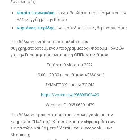
Συντονισμός:
Μαρία Γιαννακάκη
, Πρωτοβουλία για την Ειρήνη και την
Αλληλεγγύη με την Κύπρο
Κυριάκος Πιερίδης
, Αντιπρόεδρος ΟΠΕΚ, δημοσιογράφος
Η εκδήλωση εντάσσεται στο πλαίσιο του
συγχρηματοδοτούμενου προγράμματος «Φόρουμ Πολιτών
για την Ευρώπη» που υλοποιεί η ΟΠΕΚ στην Κύπρο.
Τετάρτη 9 Μαρτίου 2022
19.00 – 20.30 (ώρα Κύπρου/Ελλάδας)
ΣΥΜΜΕΤΟΧΗ μέσω ZOOM
https://zoom.us/j/96806301429
Webinar ID: 968 0630 1429
Η εκδήλωση πραγματοποιείται σε συνεργασία με την
Εφημερίδα “Πολίτης” (Κύπρος) και την «Εφημερίδα των
Συντακτών» και θα μεταδίδεται μέσω Facebook – Live
Streaming