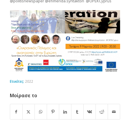
@politisnewspaper @efimerida.syntakton @OPEKCyprus
Ετικέτες:
2022
Μοίρασε το