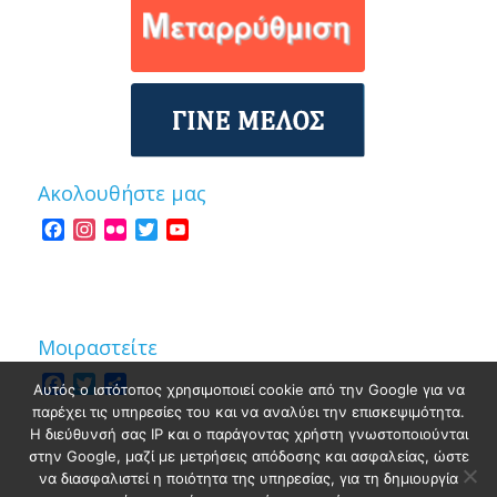
Ακολουθήστε μας
Facebook
Instagram
Flickr
Twitter
YouTube
Channel
Μοιραστείτε
Facebook
Twitter
Share
Αυτός ο ιστότοπος χρησιμοποιεί cookie από την Google για να
παρέχει τις υπηρεσίες του και να αναλύει την επισκεψιμότητα.
Η διεύθυνσή σας IP και ο παράγοντας χρήστη γνωστοποιούνται
στην Google, μαζί με μετρήσεις απόδοσης και ασφαλείας, ώστε
να διασφαλιστεί η ποιότητα της υπηρεσίας, για τη δημιουργία