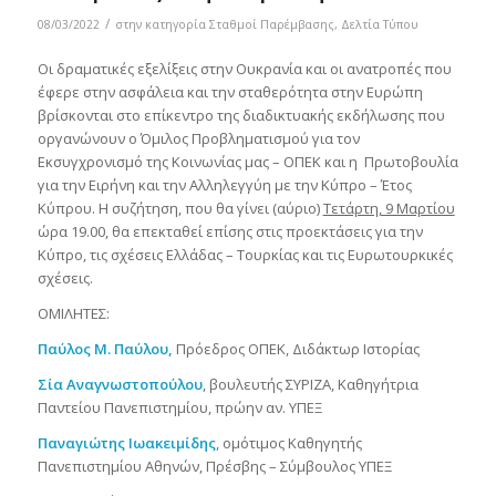
/
08/03/2022
στην κατηγορία
Σταθμοί Παρέμβασης
,
Δελτία Τύπου
Οι δραματικές εξελίξεις στην Ουκρανία και οι ανατροπές που
έφερε στην ασφάλεια και την σταθερότητα στην Ευρώπη
βρίσκονται στο επίκεντρο της διαδικτυακής εκδήλωσης που
οργανώνουν ο Όμιλος Προβληματισμού για τον
Εκσυγχρονισμό της Κοινωνίας μας – ΟΠΕΚ και η Πρωτοβουλία
για την Ειρήνη και την Αλληλεγγύη με την Κύπρο – Έτος
Κύπρου. Η συζήτηση, που θα γίνει (αύριο)
Τετάρτη, 9 Μαρτίου
ώρα 19.00, θα επεκταθεί επίσης στις προεκτάσεις για την
Κύπρο, τις σχέσεις Ελλάδας – Τουρκίας και τις Ευρωτουρκικές
σχέσεις.
ΟΜΙΛΗΤΕΣ:
Παύλος Μ. Παύλου,
Πρόεδρος ΟΠΕΚ, Διδάκτωρ Ιστορίας
Σία Αναγνωστοπούλου
, βουλευτής ΣΥΡΙΖΑ, Καθηγήτρια
Παντείου Πανεπιστημίου, πρώην αν. ΥΠΕΞ
Παναγιώτης Ιωακειμίδης
, ομότιμος Καθηγητής
Πανεπιστημίου Αθηνών, Πρέσβης – Σύμβουλος ΥΠΕΞ