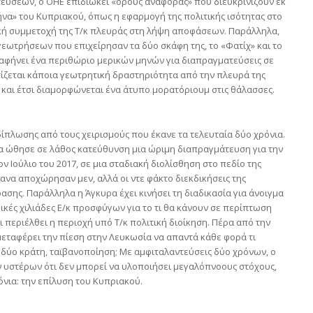
εύσεων, ο ΟΗΕ επιδιώκει «όρους αναφοράς» που διευκρινίζουν εκ
α» του Κυπριακού, όπως η εφαρμογή της πολιτικής ισότητας στο
κή συμμετοχή της Τ/κ πλευράς στη λήψη αποφάσεων. Παράλληλα,
εωτρήσεων που επιχείρησαν τα δύο σκάφη της, το «Φατίχ» και το
ι αφήνει ένα περιθώριο μερικών μηνών για διαπραγματεύσεις σε
τίζεται κάποια γεωτρητική δραστηριότητα από την πλευρά της
I και έτσι διαμορφώνεται ένα άτυπο μορατόριουμ στις θάλασσες.
δίπλωσης από τους χειρισμούς που έκανε τα τελευταία δύο χρόνια.
ία ώθησε σε λάθος κατεύθυνση μια ώριμη διαπραγμάτευση για την
Ιούλιο του 2017, σε μια σταδιακή διολίσθηση στο πεδίο της
ανα αποχώρησαν μεν, αλλά οι ντε φάκτο διεκδικήσεις της
σης. Παράλληλα η Άγκυρα έχει κινήσει τη διαδικασία για άνοιγμα
κές χιλιάδες Ε/κ προσφύγων για το τι θα κάνουν σε περίπτωση
 περιέλθει η περιοχή υπό Τ/κ πολιτική διοίκηση. Πέρα από την
εταφέρει την πίεση στην Λευκωσία να απαντά κάθε φορά τι
 δύο κράτη, ταϊβανοποίηση; Με αμφιταλαντεύσεις δύο χρόνων, ο
 υστέρων ότι δεν μπορεί να υλοποιήσει μεγαλόπνοους στόχους,
νια: την επίλυση του Κυπριακού.