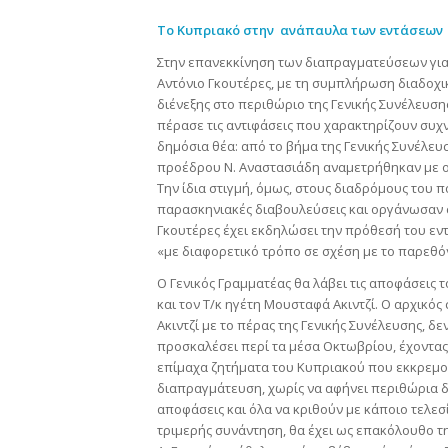
Το Κυπριακό στην ανάπαυλα των εντάσεων
Στην επανεκκίνηση των διαπραγματεύσεων για 
Αντόνιο Γκουτέρες, με τη συμπλήρωση διαδοχ
διένεξης στο περιθώριο της Γενικής Συνέλευση
πέρασε τις αντιφάσεις που χαρακτηρίζουν συχ
δημόσια θέα: από το βήμα της Γενικής Συνέλευσ
προέδρου Ν. Αναστασιάδη αναμετρήθηκαν με οξε
Την ίδια στιγμή, όμως, στους διαδρόμους του 
παρασκηνιακές διαβουλεύσεις και οργάνωσαν σ
Γκουτέρες έχει εκδηλώσει την πρόθεσή του εντ
«με διαφορετικό τρόπο σε σχέση με το παρεθό
Ο Γενικός Γραμματέας θα λάβει τις αποφάσεις 
και τον Τ/κ ηγέτη Μουσταφά Ακιντζί. Ο αρχικό
Ακιντζί με το πέρας της Γενικής Συνέλευσης, 
προσκαλέσει περί τα μέσα Οκτωβρίου, έχοντας 
επίμαχα ζητήματα του Κυπριακού που εκκρεμούν
διαπραγμάτευση, χωρίς να αφήνει περιθώρια δι
αποφάσεις και όλα να κριθούν με κάποιο τελεσ
τριμερής συνάντηση, θα έχει ως επακόλουθο τη