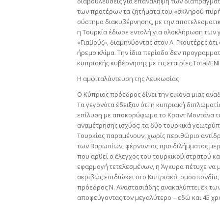
διαβουλεύσεις για επανάληψη των διαπραγματ
των προτέρων τα ζητήματα του «σκληρού πυρήν
σύστημα διακυβέρνησης, με την αποτελεσματι
η Τουρκία έδωσε εντολή για ολοκλήρωση των γ
«Γιαβούζ», διαμηνύοντας στον Α. Γκουτέρες ότ
ήρεμο κλίμα. Την ίδια περίοδο δεν προγραμμα
κυπριακής κυβέρνησης με τις εταιρίες Total/EN
Η αμφιταλάντευση της Λευκωσίας
Ο Κύπριος πρόεδρος δίνει την εικόνα μιας ανα
Τα γεγονότα έδειξαν ότι η κυπριακή διπλωματ
επίλυση με αποκορύφωμα το Κραντ Μοντάνα τον 
αναμέτρησης ισχύος: τα δύο τουρκικά γεωτρύπ
Τουρκίας παραμένουν, χωρίς περιθώριο αντίδρα
των Βαρωσίων, φέρνοντας προ διλήμματος μερι
που αρθεί ο έλεγχος του τουρκικού στρατού και
εφαρμογή τετελεσμένων, η Άγκυρα πέτυχε να μ
ακριβώς επιδιώκει στο Κυπριακό: ομοσπονδία,
πρόεδρος Ν. Αναστασιάδης ανακαλύπτει εκ των
αποφεύγοντας τον μεγαλύτερο – εδώ και 45 χρό