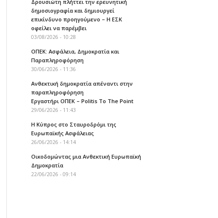
Δρουσιώτη πλήττει την ερευνητική
δημοσιογραφία και δημιουργεί
επικίνδυνο προηγούμενο – Η ΕΣΚ
οφείλει να παρέμβει
03/08/2026 - 10:28
ΟΠΕΚ: Ασφάλεια, Δημοκρατία και
Παραπληροφόρηση
30/06/2026 - 11:36
Ανθεκτική δημοκρατία απέναντι στην
παραπληροφόρηση
Εργαστήρι ΟΠΕΚ – Politis To The Point
29/06/2026 - 11:43
Η Κύπρος στο Σταυροδρόμι της
Ευρωπαϊκής Ασφάλειας
26/06/2026 - 14:14
Οικοδομώντας μια Ανθεκτική Ευρωπαϊκή
Δημοκρατία
22/06/2026 - 09:14