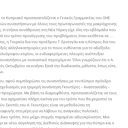
το Κυπριακό προσανατολίζεται ο Γενικός Γραμματέας του ΟΗΕ
ικών συναντήσεων με όλους τους πρωταγωνιστές της μακρόχρονης
ς. Η ετήσια συνάθροιση στη Νέα Υόρκη είχε όλη την εβδομάδα που
νά τον τρόπο προσέγγισης του προβλήματος όταν εκτίθεται σε …
ης, η Τουρκία δια του προέδρου Τ. Ερντογάν και η Κύπρος δια του
ίς αλληλοκατηγορίες για το ποιος ευθύνεται για το αδιέξοδο.
πολυόροφου κτιρίου, οι ενδιαφερόμενες πλευρές ανέπτυξαν
υναντήσεις με ουσιαστικό περιεχόμενο. Όλοι γνωρίζουν ότι ο Α.
ός Οκτωβρίου να κινήσει ξανά την διαδικασία, μάλιστα, όπως είπε,
ν».
του, αφού συμπληρώσει τις συναντήσεις με τον Κύπριο πρόεδρο
ς σχεδιασμός για τριμερή συνάντηση Γκουτέρες – Αναστασιάδη –
δεν προχώρησε. Με βάση τα διαμειφθέντα, προσανατολίζεται να τους
πια σχηματίσει πλήρη εικόνα για τον τρόπο που θα χειριστεί τα
. Σκοπός του Α. Γκουτέρες είναι να μεθοδεύσει τη
αφυγής στα μέρη για να λάβουν τις αναγκαίες πολιτικές
ίδικο τρόπο, που μέχρι στιγμής παραμένει αδιευκρίνιστος. Μια
ν εκ νέου σύγκληση της Διεθνούς Διάσκεψης για την Κύπρο και ο