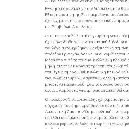
Α. Γκουτέρες ήθελε να είναι βέβαιος ότι τόσο η
Εγγυήτριες Δυνάμεις. Στην Διάσκεψη, που θα εί
ΕΕ ως παρατηρητής. Στο ημερολόγιο του Αντόνι
έχει σχηματιστεί μια πραγματική εικόνα προς 
στο Συμβούλιο Ασφαλείας.
Σε αυτή την πολύ λεπτή συγκυρία, η Λευκωσία 
έχει μόνη δίοδο για την ουσιαστική βολιδοσκό
τον λόγο αυτό, κρίθηκαν ως εξαιρετικά σημαν
πρόεδρο Ερντογάν, όσο και οι συνομιλίες που
Μέσα από αυτό το πρίσμα, η ελληνική πλευρά α
μηνύματα της Λευκωσίας προς την τουρκική πλε
που έχει διαμορφωθεί, η ελληνική πλευρά καθ
των ελληνοτουρκικών σχέσεων, αλλά η κατάστα
μπορεί να πάρει πολύ πίσω το σύνολο των προ
ανταγωνισμός στις γεωτρήσεις μετακινηθεί στ
Ο πρόεδρος Ν. Αναστασιάδης χρησιμοποίησε το 
σύγχυσης που δημιουργήθηκε τα δύο τελευταία
Δικοινοτική Ομοσπονδία, με πολιτική ισότητα 
εισέλθει σε διάλογο υπό την προϋπόθεση ότι θ
κανονιοφόρων», δηλαδή οι τουρκικές γεωτρήσε