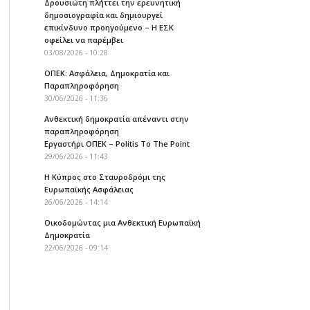
Δρουσιώτη πλήττει την ερευνητική
δημοσιογραφία και δημιουργεί
επικίνδυνο προηγούμενο – Η ΕΣΚ
οφείλει να παρέμβει
03/08/2026 - 10:28
ΟΠΕΚ: Ασφάλεια, Δημοκρατία και
Παραπληροφόρηση
30/06/2026 - 11:36
Ανθεκτική δημοκρατία απέναντι στην
παραπληροφόρηση
Εργαστήρι ΟΠΕΚ – Politis To The Point
29/06/2026 - 11:43
Η Κύπρος στο Σταυροδρόμι της
Ευρωπαϊκής Ασφάλειας
26/06/2026 - 14:14
Οικοδομώντας μια Ανθεκτική Ευρωπαϊκή
Δημοκρατία
22/06/2026 - 09:14