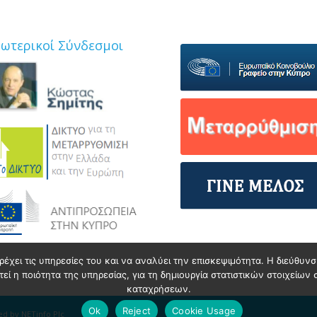
ξωτερικοί Σύνδεσμοι
ρέχει τις υπηρεσίες του και να αναλύει την επισκεψιμότητα. Η διεύθυ
ί η ποιότητα της υπηρεσίας, για τη δημιουργία στατιστικών στοιχείων 
καταχρήσεων.
Ok
Reject
Cookie Usage
ped by
NETinfo Plc