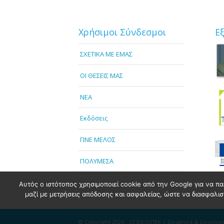
Χρήσιμοι Σύνδεσμοι
Ε
ΣΧΕΤΙΚΑ ΜΕ ΕΜΑΣ
OI ΘΕΣΕΙΣ ΜΑΣ
NEA
Εκδόσεις
ΓΙΝΕ ΜΕΛΟΣ
ΠΟΛΥΜΕΣΑ
Αυτός ο ιστότοπος χρησιμοποιεί cookie από την Google για να πα
μαζί με μετρήσεις απόδοσης και ασφαλείας, ώστε να διασφαλιστε
© Copyright 2026 - ΟΠΕΚ/ΟΠΕΚ | Designed & Develo