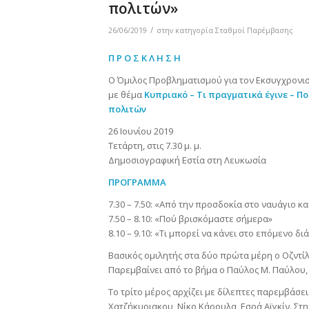
πολιτών»
/
26/06/2019
στην κατηγορία
Σταθμοί Παρέμβασης
Π Ρ Ο Σ Κ Λ Η Σ Η
Ο Όμιλος Προβληματισμού για τον Εκσυγχρονισ
με θέμα
Κυπριακό –
Τι πραγματικά έγινε – Π
πολιτών
26 Ιουνίου 2019
Τετάρτη, στις 7.30 μ. μ.
Δημοσιογραφική Εστία στη Λευκωσία
ΠΡΟΓΡΑΜΜΑ
7.30 – 7.50: «Από την προσδοκία στο ναυάγιο 
7.50 – 8.10: «Πού βρισκόμαστε σήμερα»
8.10 – 9.10: «Τι μπορεί να κάνει στο επόμενο δ
Βασικός ομιλητής στα δύο πρώτα μέρη ο Οζντί
Παρεμβαίνει από το βήμα ο Παύλος Μ. Παύλου,
Το τρίτο μέρος αρχίζει με δίλεπτες παρεμβάσε
Χατζήκυριακου, Νίκο Κάρουλα, Εσρά Αϊγκίν. Στη