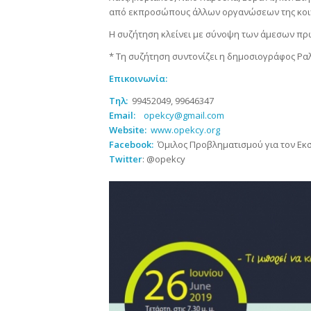
από εκπροσώπους άλλων οργανώσεων της κοιν
Η συζήτηση κλείνει με σύνοψη των άμεσων πρ
* Τη συζήτηση συντονίζει η δημοσιογράφος Ρ
Επικοινωνία:
Τηλ:
99452049, 99646347
Email:
opekcy@gmail.com
Website:
www.opekcy.org
Facebook:
Όμιλος Προβληματισμού για τον Εκσ
Twitter
: @opekcy