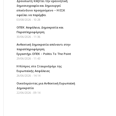
Δρουσιώτη πλήττει την ερευνητική
δημοσιογραφία και δημιουργεί
επικίνδυνο προηγούμενο – Η ΕΣΚ
οφείλει να παρέμβει
03/08/2026 - 10:28
ΟΠΕΚ: Ασφάλεια, Δημοκρατία και
Παραπληροφόρηση
30/06/2026 - 11:36
Ανθεκτική δημοκρατία απέναντι στην
παραπληροφόρηση
Εργαστήρι ΟΠΕΚ – Politis To The Point
29/06/2026 - 11:43
Η Κύπρος στο Σταυροδρόμι της
Ευρωπαϊκής Ασφάλειας
26/06/2026 - 14:14
Οικοδομώντας μια Ανθεκτική Ευρωπαϊκή
Δημοκρατία
22/06/2026 - 09:14