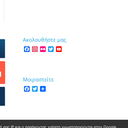
Ακολουθήστε μας
Facebook
Instagram
Flickr
Twitter
YouTube
Channel
Μοιραστείτε
Facebook
Twitter
Share
νσή σας IP και ο παράγοντας χρήστη γνωστοποιούνται στην Google,