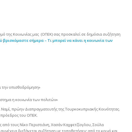
μό της Κοινωνίας μας (ΟΠΕΚ) σας προσκαλεί σε δημόσια συζήτηση
ού βρισκόμαστε σήμερα – Τι μπορεί να κάνει η κοινωνία των
και την οπισθοδρόμηση»
ιάστημα η κοινωνία των πολιτών»
λ Ναμί, πρώην Διαπραγματευτής της Τουρκοκυπριακής Κοινότητας.
 πρόεδρος του ΟΠΕΚ.
ις από τους Νίκο Περιστιάνη, Χασάν Καχφετζίογλου, Σούλα
 συνέχεια διεξάγεται συζήτηση με τοποθετήσεις από το κοινό και