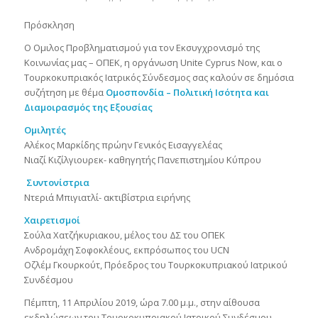
Πρόσκληση
Ο Ομιλος Προβληματισμού για τον Εκσυγχρονισμό της
Κοινωνίας μας – ΟΠΕΚ, η οργάνωση Unite Cyprus Now, και ο
Τουρκοκυπριακός Ιατρικός Σύνδεσμος σας καλούν σε δημόσια
συζήτηση με θέμα
Ομοσπονδία – Πολιτική Ισότητα και
Διαμοιρασμός της Εξουσίας
Ομιλητές
Αλέκος Μαρκίδης πρώην Γενικός Εισαγγελέας
Νιαζί Κιζίλγιουρεκ- καθηγητής Πανεπιστημίου Κύπρου
Συντονίστρια
Ντεριά Μπιγιατλί- ακτιβίστρια ειρήνης
Χαιρετισμοί
Σούλα Χατζήκυριακου, μέλος του ΔΣ του ΟΠΕΚ
Ανδρομάχη Σοφοκλέους, εκπρόσωπος του UCN
Οζλέμ Γκουρκούτ, Πρόεδρος του Τουρκοκυπριακού Ιατρικού
Συνδέσμου
Πέμπτη, 11 Απριλίου 2019, ώρα 7.00 μ.μ., στην αίθουσα
εκδηλώσεων του Τουρκοκυπριακού Ιατρικού Συνδέσμου,