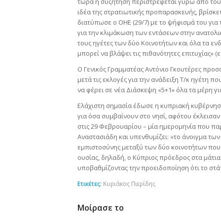
τώρα η συζήτηση περιστρέφεται γύρω από τους
ιδέα της στρατιωτικής προπαρασκευής, βρίσκε
διατύπωσε ο ΟΗΕ (29/7) με το ψήφισμά του για
για την κλιμάκωση των εντάσεων στην ανατολ
τους ηγέτες των δύο Κοινοτήτων και όλα τα ε
μπορεί να βλάψει τις πιθανότητες επιτυχίας» (
Ο Γενικός Γραμματέας Αντόνιο Γκουτέρες προσ
μετά τις εκλογές για την ανάδειξη Τ/κ ηγέτη πο
να φέρει σε νέα Διάσκεψη «5+1» όλα τα μέρη γ
Ελάχιστη σημασία έδωσε η κυπριακή κυβέρνησ
για όσα συμβαίνουν στο νησί, αφότου έκλεισαν
στις 29 Φεβρουαρίου – μία ημερομηνία που πα
Αναστασιάδη και υπενθυμίζει: «το άνοιγμα των
εμπιστοσύνης μεταξύ των δύο κοινοτήτων που ε
ουσίας, δηλαδή, ο Κύπριος πρόεδρος στα μάτια 
υποβαθμίζοντας την προειδοποίηση ότι το στάτ
Ετικέτες:
Κυριάκος Πιερίδης
Μοίρασε το