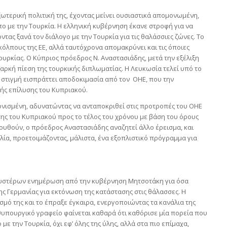
ωτερική πολιτική της, έχοντας μείνει ουσιαστικά απομονωμένη,
ο με την Τουρκία. Η ελληνική κυβέρνηση έκανε στροφή για να
τας ξανά τον διάλογο με την Τουρκία για τις θαλάσσιες ζώνες. Το
λπους της ΕΕ, αλλά ταυτόχρονα απομακρύνει και τις όποιες
ουρκίας. Ο Κύπριος πρόεδρος Ν. Αναστασιάδης, μετά την εξέλιξη
ιαρκή πίεση της τουρκικής διπλωματίας. Η Λευκωσία τελεί υπό το
 στιγμή εισπράττει αποδοκιμασία από τον ΟΗΕ, που την
κής επίλυσης του Κυπριακού.
ονισμένη, αδυνατώντας να ανταποκριθεί στις προτροπές του ΟΗΕ
ς του Κυπριακού προς το τέλος του χρόνου με βάση του όρους
ουθούν, ο πρόεδρος Αναστασιάδης αναζητεί άλλο έρεισμα, και
αλλία, προετοιμάζοντας, μάλιστα, ένα εξοπλιστικό πρόγραμμα για
 υστέρων ενημέρωση από την κυβέρνηση Μητσοτάκη για όσα
 Γερμανίας για εκτόνωση της κατάστασης στις θάλασσες. Η
μό της και το έπραξε έγκαιρα, ενεργοποιώντας τα κανάλια της
θυπουργικό γραφείο φαίνεται καθαρά ότι καθόρισε μία πορεία που
ε την Τουρκία, όχι εφ’ όλης της ύλης, αλλά στα πιο επίμαχα,