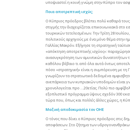
υποψιαστεί η κοινή γνώμη στην Κύπρο τον ασφυ
Ποια αποτρεπτική ισχύς;
Ο Κύπριος πρόεδρος βλέπει πολύ καθαρά τους 
στιγμής την διαχειρίζεται επικοινωνιακά στο 
τουρκικών τετελεσμένων. Την Τρίτη 28 Ιουλίου
πολιτικούς αρχηγούς με ένα μόνο θέμα στην ημ
Γαλλίας Μακρόν. Εξήγησε τη στρατηγική ταύτισ
«απόκτηση αποτρεπτικής ισχύος»: παραχώρηση
ανασυγκρότηση των αμυντικών δυνατοτήτων της
καθόλου βέβαιο τι από όλα αυτά όντως αποτελ
πόσο «στρατηγική» είναι η συμπόρευση με τη 
γνωρίζουν τα στρατιωτικά δεδομένα αμφισβητ
ανεπάρκεια των κυπριακών υποδομών είναι γνω
χρονολογείται προ …20ετίας. Πολύ πιο αμφίβολ
εξοπλιστικό πρόγραμμα ύψους σχεδόν 300 εκατ
τώρα που, όπως και πολλές άλλες χώρες, η Κύπ
Μαζική αποδοκιμασία τον ΟΗΕ
Ο τόνος που δίνει ο Κύπριος πρόεδρος στις δη
αποφάσεων. Στο ζήτημα των υδρογονανθράκων,