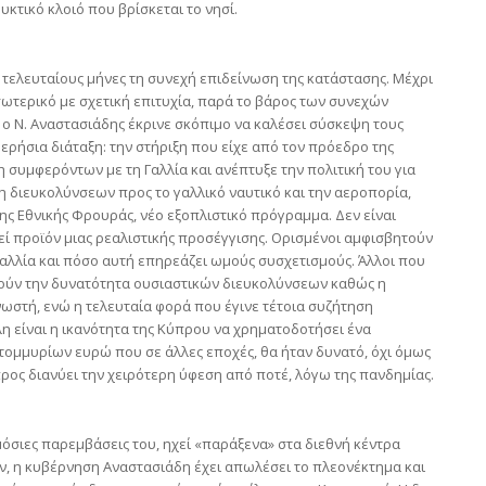
κτικό κλοιό που βρίσκεται το νησί.
τελευταίους μήνες τη συνεχή επιδείνωση της κατάστασης. Μέχρι
εσωτερικό με σχετική επιτυχία, παρά το βάρος των συνεχών
, ο Ν. Αναστασιάδης έκρινε σκόπιμο να καλέσει σύσκεψη τους
ερήσια διάταξη: την στήριξη που είχε από τον πρόεδρο της
η συμφερόντων με τη Γαλλία και ανέπτυξε την πολιτική του για
 διευκολύνσεων προς το γαλλικό ναυτικό και την αεροπορία,
 Εθνικής Φρουράς, νέο εξοπλιστικό πρόγραμμα. Δεν είναι
εί προϊόν μιας ρεαλιστικής προσέγγισης. Ορισμένοι αμφισβητούν
Γαλλία και πόσο αυτή επηρεάζει ωμούς συσχετισμούς. Άλλοι που
ούν την δυνατότητα ουσιαστικών διευκολύνσεων καθώς η
στή, ενώ η τελευταία φορά που έγινε τέτοια συζήτηση
η είναι η ικανότητα της Κύπρου να χρηματοδοτήσει ένα
ομμυρίων ευρώ που σε άλλες εποχές, θα ήταν δυνατό, όχι όμως
ρος διανύει την χειρότερη ύφεση από ποτέ, λόγω της πανδημίας.
μόσιες παρεμβάσεις του, ηχεί «παράξενα» στα διεθνή κέντρα
 η κυβέρνηση Αναστασιάδη έχει απωλέσει το πλεονέκτημα και