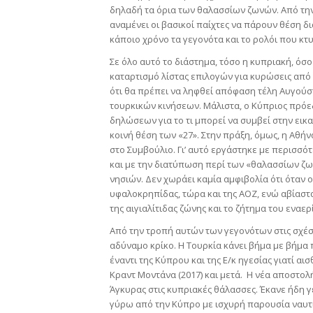
δηλαδή τα όρια των θαλασσίων ζωνών. Από την 
αναμένει οι βασικοί παίχτες να πάρουν θέση δι
κάποιο χρόνο τα γεγονότα και το ρολόι που κτ
Σε όλο αυτό το διάστημα, τόσο η κυπριακή, όσ
καταρτισμό λίστας επιλογών για κυρώσεις από
ότι θα πρέπει να ληφθεί απόφαση τέλη Αυγού
τουρκικών κινήσεων. Μάλιστα, ο Κύπριος πρόεδ
δηλώσεων για το τι μπορεί να συμβεί στην εικ
κοινή θέση των «27». Στην πράξη, όμως, η Αθήν
στο Συμβούλιο. Γι’ αυτό εργάστηκε με περισσό
και με την διατύπωση περί των «θαλασσίων ζ
νησιών. Δεν χωράει καμία αμφιβολία ότι όταν 
υφαλοκρηπίδας, τώρα και της ΑΟΖ, ενώ αβίαστ
της αιγιαλίτιδας ζώνης και το ζήτημα του εναε
Από την τροπή αυτών των γεγονότων στις σχέσε
αδύναμο κρίκο. Η Τουρκία κάνει βήμα με βήμα 
έναντι της Κύπρου και της Ε/κ ηγεσίας γιατί α
Κραντ Μοντάνα (2017) και μετά. Η νέα αποστολή
Άγκυρας στις κυπριακές θάλασσες. Έκανε ήδη γ
γύρω από την Κύπρο με ισχυρή παρουσία ναυτικ