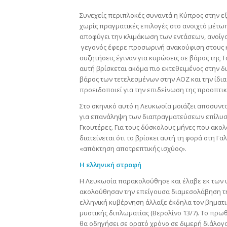
Συνεχείς περιπλοκές συναντά η Κύπρος στην εξ
χωρίς πραγματικές επιλογές στο ανοιχτό μέτωπ
αποφύγει την κλιμάκωση των εντάσεων, ανοίγον
γεγονός έφερε προσωρινή ανακούφιση στους κό
συζητήσεις έγιναν για κυρώσεις σε βάρος της Τ
αυτή βρίσκεται ακόμα πιο εκτεθειμένος στην δ
βάρος των τετελεσμένων στην ΑΟΖ και την ίδια
προειδοποιεί για την επιδείνωση της προοπτι
Στο σκηνικό αυτό η Λευκωσία μοιάζει αποσυντ
για επανάληψη των διαπραγματεύσεων επίλυση
Γκουτέρες. Για τους δύσκολους μήνες που ακολ
διατείνεται ότι το βρίσκει αυτή τη φορά στη Γ
«απόκτηση αποτρεπτικής ισχύος».
Η ελληνική στροφή
Η Λευκωσία παρακολούθησε και έλαβε εκ των
ακολούθησαν την επείγουσα διαμεσολάβηση της
ελληνική κυβέρνηση άλλαξε έκδηλα τον βηματισ
μυστικής διπλωματίας (Βερολίνο 13/7). Το πρω
θα οδηγήσει σε ορατό χρόνο σε διμερή διάλογο μ