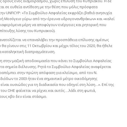
 όρους ενός διαμοιρασμού, χωρίς επίλυση του Κυπριακού. Η δε
ται σε ευθεία αντίθεση με την θέση που μόλις πρόσφατα
 την UNFICYP: «Το Συμβούλιο Ασφαλείας εκφράζει βαθιά ανησυχία
ική Μεσόγειο γύρω από την έρευνα υδρογονανθράκων» και «καλεί
νδιαφερόμενα μέρη να αποφύγουν ενέργειες και ρητορική που
επίτευξης λύσης του Κυπριακού).
ανατολίζεται να επαναλάβει την προσπάθεια επίλυσης αμέσως
υ θα γίνουν στις 11 Οκτωβρίου και μέχρι τέλος του 2020, θα ήθελε
ια καταληκτική διαπραγμάτευση.
η στην μαζική αποδοκιμασία που κάνει το Συμβούλιο Ασφαλείας
 τα σημεία διέλευσης. Ρητά το Συμβούλιο Ασφαλείας αναφέρεται
ραπέμπει στην πρώτη απόφαση για κλείσιμο, από τον Ν.
 διόδων το 2003 ήταν ένα σημαντικό μέτρο οικοδόμησης
ίναι ουσιώδες για τη διαδικασία που οδηγεί στη λύση…». Επί της
του ΟΗΕ φαίνεται να ρίχνει και αυτός …λάδι στη φωτιά,
ους κβο δεν είναι στάσιμο.