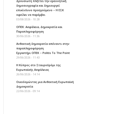
Δρουσιώτη πλήττει την ερευνητική
δημοσιογραφία και δημιουργεί
επικίνδυνο προηγούμενο – Η ΕΣΚ
οφείλει να παρέμβει
03/08/2026 - 10:28
ΟΠΕΚ: Ασφάλεια, Δημοκρατία και
Παραπληροφόρηση
30/06/2026 - 11:36
Ανθεκτική δημοκρατία απέναντι στην
παραπληροφόρηση
Εργαστήρι ΟΠΕΚ – Politis To The Point
29/06/2026 - 11:43
Η Κύπρος στο Σταυροδρόμι της
Ευρωπαϊκής Ασφάλειας
26/06/2026 - 14:14
Οικοδομώντας μια Ανθεκτική Ευρωπαϊκή
Δημοκρατία
22/06/2026 - 09:14