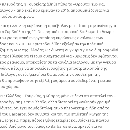
πλευρά της, η Τουρκία τράβηξε πίσω το «Ορούτς Ρέις» και
αλόγου – από εκεί που έμειναν το 2016, αποσυμπιέζοντας για
υπούσε αντίστροφα.
ο και η ελληνική κυβέρνηση προέβαλαν με επίταση την ανάγκη για
 το Συμβούλιο της ΕΕ. Θεωρητικά η κυπριακή διπλωματία θεωρεί
στου για τομεακή ενεργοποίηση κυρώσεων, αναλόγως των
ρος και ο ΥΠΕΞ Ν. Χριστοδουλίδης εξέλαβαν την πολεμική
αζόμενη ΑΟΖ της Ελλάδας, ως δυνατή συγκυρία για να διαμορφωθεί
α προέβλεψε ότι τέτοιοι συσχετισμοί για κυρώσεις δεν υφίστανται
τερο ρεαλισμό, αποκατέστησε τα κανάλια διαλόγου με την Άγκυρα
ωνών», πέτυχε να αποκλείσει συζήτηση αποστρατικοποίησης
ο διάλογος αυτός ξεκινήσει θα αφορά την οριοθέτηση της
α θα προκύψουν στην εξέλιξη ως άμεσα συνδεδεμένα, η έκταση
ρίου χώρου.
ις Ελλάδας – Τουρκίας, η Κύπρος φάνηκε ξανά ότι αποτελεί τον …
προσέγγιση με την Ελλάδα, αλλά διατηρεί τη «σκληρή» γραμμή
ισθάνεται ότι έχει σαφές διπλωματικό πλεονέκτημα, ήδη από το
 του Barbaros, δεν συνιστά και την πιο επιθετική κίνηση της
εωτρήσεις, παρεμπόδισε ξένες εταιρίες και βρίσκεται παντού
ού. Από μόνο του, όμως το Barbaros είναι αρκετό για να