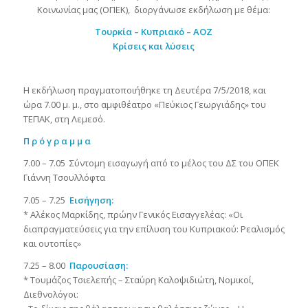
Κοινωνίας μας (ΟΠΕΚ), διοργάνωσε εκδήλωση με θέμα:
Τουρκία – Κυπριακό – ΑΟΖ
Κρίσεις και λύσεις
Η εκδήλωση πραγματοποιήθηκε τη Δευτέρα 7/5/2018, και
ώρα 7.00 μ. μ., στο αμφιθέατρο «Πεύκιος Γεωργιάδης» του
ΤΕΠΑΚ, στη Λεμεσό.
Π ρ ό γ ρ α μ μ α
7.00 – 7.05 Σύντομη εισαγωγή από το μέλος του ΔΣ του ΟΠΕΚ
Γιάννη Τσουλλόφτα
7.05 – 7.25
Εισήγηση:
* Αλέκος Μαρκίδης, πρώην Γενικός Εισαγγελέας: «Οι
διαπραγματεύσεις για την επίλυση του Κυπριακού: Ρεαλισμός
και ουτοπίες»
7.25 – 8.00
Παρουσίαση:
* Τουμάζος Τσιελεπής – Σταύρη Καλοψιδιώτη, Νομικοί,
Διεθνολόγοι: