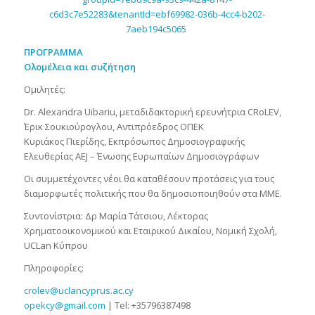
c6d3c7e52283&tenantId=ebf69982-036b-4cc4-b202-
7aeb194c5065
ΠΡΟΓΡΑΜΜΑ
Ολομέλεια και συζήτηση
Ομιλητές:
Dr. Alexandra Uibariu, μεταδιδακτορική ερευνήτρια CRoLEV,
Έρικ Σουκιούρογλου, Αντιπρόεδρος ΟΠΕΚ
Κυριάκος Πιερίδης, Εκπρόσωπος Δημοσιογραφικής
Ελευθερίας AEJ – Ένωσης Ευρωπαίων Δημοσιογράφων
Οι συμμετέχοντες νέοι θα καταθέσουν προτάσεις για τους
διαμορφωτές πολιτικής που θα δημοσιοποιηθούν στα ΜΜΕ.
Συντονίστρια: Δρ Μαρία Τάτσιου, Λέκτορας
Χρηματοοικονομικού και Εταιρικού Δικαίου, Νομική Σχολή,
UCLan Κύπρου
Πληροφορίες:
crolev@uclancyprus.ac.cy
opekcy@gmail.com
| Tel: +35796387498