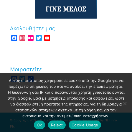
Ακολουθήστε μας
Facebook
Instagram
Flickr
Twitter
YouTube
Channel
Μοιραστείτε
Facebook
Twitter
Share
Αυτός ο ιστότοπος χρησιμοποιεί cookie από την Google για να
παρέχει τις υπηρεσίες του και να αναλύει την επισκεψιμότητα.
Η διεύθυνσή σας IP και ο παράγοντας χρήστη γνωστοποιούνται
στην Google, μαζί με μετρήσεις απόδοσης και ασφαλείας, ώστε
να διασφαλιστεί η ποιότητα της υπηρεσίας, για τη δημιουργία
στατιστικών στοιχείων σχετικά με τη χρήση και για τον
εντοπισμό και την αντιμετώπιση καταχρήσεων.
© Copyright 2026 - ΟΠΕΚ/ΟΠΕΚ | Designed & Developed by
NETinfo
Ok
Reject
Cookie Usage
Plc