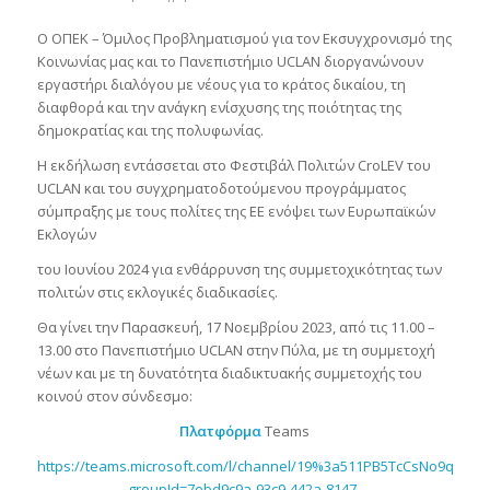
Ο ΟΠΕΚ – Όμιλος Προβληματισμού για τον Εκσυγχρονισμό της
Κοινωνίας μας και το Πανεπιστήμιο UCLAN διοργανώνουν
εργαστήρι διαλόγου με νέους για το κράτος δικαίου, τη
διαφθορά και την ανάγκη ενίσχυσης της ποιότητας της
δημοκρατίας και της πολυφωνίας.
Η εκδήλωση εντάσσεται στο Φεστιβάλ Πολιτών CroLEV του
UCLAN και του συγχρηματοδοτούμενου προγράμματος
σύμπραξης με τους πολίτες της ΕΕ ενόψει των Ευρωπαϊκών
Εκλογών
του Ιουνίου 2024 για ενθάρρυνση της συμμετοχικότητας των
πολιτών στις εκλογικές διαδικασίες.
Θα γίνει την Παρασκευή, 17 Νοεμβρίου 2023, από τις 11.00 –
13.00 στο Πανεπιστήμιο UCLAN στην Πύλα, με τη συμμετοχή
νέων και με τη δυνατότητα διαδικτυακής συμμετοχής του
κοινού στον σύνδεσμο:
Πλατφόρμα
Teams
https://teams.microsoft.com/l/channel/19%3a511PB5TcCsNo9qLs
groupId=7ebd9c9a-93c9-442a-8147-