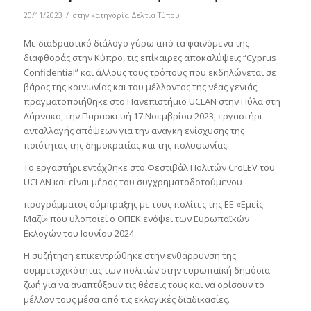
/
20/11/2023
στην κατηγορία
Δελτία Τύπου
Με διαδραστικό διάλογο γύρω από τα φαινόμενα της
διαφθοράς στην Κύπρο, τις επίκαιρες αποκαλύψεις “Cyprus
Confidential” και άλλους τους τρόπους που εκδηλώνεται σε
βάρος της κοινωνίας και του μέλλοντος της νέας γενιάς,
πραγματοποιήθηκε στο Πανεπιστήμιο UCLAN στην Πύλα στη
Λάρνακα, την Παρασκευή 17 Νοεμβρίου 2023, εργαστήρι
ανταλλαγής απόψεων για την ανάγκη ενίσχυσης της
ποιότητας της δημοκρατίας και της πολυφωνίας.
Το εργαστήρι εντάχθηκε στο Φεστιβάλ Πολιτών CroLEV του
UCLAN και είναι μέρος του συγχρηματοδοτούμενου
προγράμματος σύμπραξης με τους πολίτες της ΕΕ «Εμείς –
Μαζί» που υλοποιεί ο ΟΠΕΚ ενόψει των Ευρωπαϊκών
Εκλογών του Ιουνίου 2024.
Η συζήτηση επικεντρώθηκε στην ενθάρρυνση της
συμμετοχικότητας των πολιτών στην ευρωπαϊκή δημόσια
ζωή για να αναπτύξουν τις θέσεις τους και να ορίσουν το
μέλλον τους μέσα από τις εκλογικές διαδικασίες.