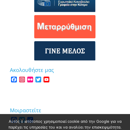
Ακολουθήστε μας
Facebook
Instagram
Flickr
Twitter
YouTube
Channel
Μοιραστείτε
Facebook
Twitter
Share
Αυτός ο ιστότοπος χρησιμοποιεί cookie από την Google για να
παρέχει τις υπηρεσίες του και να αναλύει την επισκεψιμότητα.