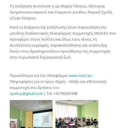
Τη συζήτηση συντόνισε η Δρ Μαρία Τάτσιου, Λέκτορας
Χρηματοοικονομικού και Εταιρικού Δικαίου, Νομική Σχολή,
UCLan Κύπρου.
Κατά τη διάρκεια της εκδήλωσης έγινε παρουσίαση της
μεγάλης διαδικτυακής πλατφόρμας συμμετοχής ΜΑΖΙ.EU που
προσφέρει στους πολίτες και ιδίως τους νέους, τη
δυνατότητα εγγραφής, παρακολούθησης και ανάπτυξης
δικών τους δραστηριοτήτων προώθησης της συμμετοχής
στην ευρωπαϊκή δημοκρατική ζωή.
Περισσότερα για την πλατφόρμα:
www.mazi.eu
Πληροφορίες για το έργο «Εμείς – Μαζί» και εθελοντική
συμμετοχή στις δράσεις του:
opekcy@gmail.com
| Tel: +35796387498