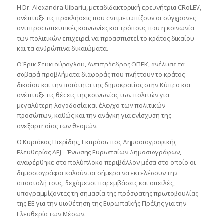
Η Dr. Alexandra Uibariu, μεταδιδακτορική ερευνήτρια CRoLEV,
ανέπτυξε τις προκλήσεις που αντιμετωπίζουν οι σύγχρονες
αντιπροσωπευτικές κοινωνίες και τρόπους που η κοινωνία
των πολιτικών επιχειρεί να προασπιστεί το κράτος δικαίου
και τα ανθρώπινα δικαιώματα.
Ο Έρικ Σουκιούρογλου, Αντιπρόεδρος ΟΠΕΚ, ανέλυσε τα
σοβαρά προβλήματα διαφοράς που πλήττουν το κράτος
δικαίου και την ποιότητα της δημοκρατίας στην Κύπρο και
ανέπτυξε τις θέσεις της κοινωνίας των πολιτών για
μεγαλύτερη λογοδοσία και έλεγχο των πολιτικών
προσώπων, καθώς και την ανάγκη για ενίσχυση της
ανεξαρτησίας των θεσμών.
Ο Κυριάκος Πιερίδης, Εκπρόσωπος Δημοσιογραφικής
Ελευθερίας AEJ – Ένωσης Ευρωπαίων Δημοσιογράφων,
αναφέρθηκε στο πολύπλοκο περιβάλλον μέσα στο οποίο οι
δημοσιογράφοι καλούνται σήμερα να εκτελέσουν την
αποστολή τους, δεχόμενοι παρεμβάσεις και απειλές,
υπογραμμίζοντας τη σημασία της πρόσφατης πρωτοβουλίας
της ΕΕ για την υιοθέτηση της Ευρωπαϊκής Πράξης για την
Ελευθερία των Μέσων.