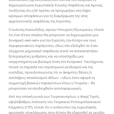
δημιουργία μιας Ευρωπαϊκής Ένωσης Ασφάλειας και Άμυνας,
τονίζοντας ότι η ΕΕ πρέπει να προχωρήσει στη λήψη
κρίσιμων αποφάσεων για τη διαμόρφωση της νέας
αρχιτεκτονικής ασφάλειας της Ευρώπης.
Ο Ιωάννης Κασουλίδης, πρώην Υπουργός Εξωτερικών, τόνισε
ότι ένα τέτοιο πλαίσιο θα μπορούσε να δημιουργήσει μια
δυναμική «win-win» για την Ευρώπη, την Κύπρο και τους
περιφερειακούς παράγοντες, ιδίως εάν εξελιχθεί σε έναν
σύγχρονο μηχανισμό ασφάλειας ικανό να αντικαταστήσει
ξεπερασμένες ρυθμίσεις και να υποστηρίξει μια
ισορροπημένη και βιώσιμη λύση στο Κυπριακό. Ταυτόχρονα,
τόνισε τη σημασία του στρατηγικού ρεαλισμού και της
ευελιξίας, προειδοποιώντας ότι οι άκαμπτες θέσεις ή
αντιλήψεις αποκλεισμού άλλων —ιδίως όσον αφορά τη
συμμετοχή βασικών παραγόντων όπως η Τουρκία— θα
μπορούσαν να αποδειχθούν αντιπαραγωγικές.
Από την οπτική γωνιά των Τουρκοκυπρίων, ο Φικρί Τορός,
υψηλόβαθμος πολιτικός του Τουρκικού Ρεπουμπλικανικού
Κόμματος (CTP), τόνισε ότι ο αντίκτυπος της ευρωπαϊκής
αμυντικής ολοκλήρωσης στην Κύπρο θα εξαρτηθεί σε μεγάλο