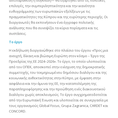
αντιπαράθεση ή σύγκλιση— θα εξαρτηθεί από τις πολιτικές
επιλογές, την συμπεριληπτικότητα και την ικανότητα
ευθυγράμμισης των ευρωπαϊκών εξελίξεων με τις
πραγματικότητες της Κύπρου και της ευρύτερης περιοχής. Οι
διοργανωτές θα εκπονήσουν ένα έγγραφο πολιτικής
ανάλυσης που θα συνοψίζει τα κύρια πορίσματα και τις
συστάσεις.
Το έργο
Η εκδήλωση διοργανώθηκε στο πλαίσιο του έργου «Προς μια
ανοιχτή, δίκαιη και βιώσιμη Ευρώπη στον κόσμο – Έργο της
Προεδρίας της ΕΕ 2024–2026». Το έργο, το οποίο υλοποιείται
από τον ΟΠΕΚ, αποσκοπεί στην ενίσχυση της δημοκρατικής
συμμετοχής, του τεκμηριωμένου δημόσιου διαλόγου και της
κοινωνικής ανθεκτικότητας στην Κύπρο, με έμφαση στην
ασφάλεια και την άμυνα της ΕΕ, την καταπολέμηση της
παραπληροφόρησης και την προώθηση ενός διακοινοτικού
διαλόγου χωρίς αποκλεισμούς. Το έργο συγχρηματοδοτείται
από την Ευρωπαϊκή Ένωση και υλοποιείται σε συνεργασία με
τους οργανισμούς Global Focus, Grupa Zagranica, CARDET και
CONCORD.