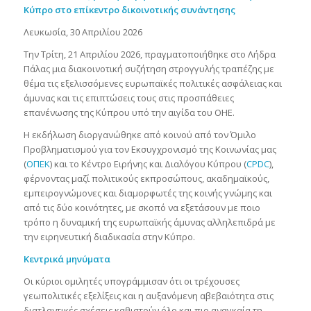
Κύπρο στο επίκεντρο δικοινοτικής συνάντησης
Λευκωσία, 30 Απριλίου 2026
Την Τρίτη, 21 Απριλίου 2026, πραγματοποιήθηκε στο Λήδρα
Πάλας μια διακοινοτική συζήτηση στρογγυλής τραπέζης με
θέμα τις εξελισσόμενες ευρωπαϊκές πολιτικές ασφάλειας και
άμυνας και τις επιπτώσεις τους στις προσπάθειες
επανένωσης της Κύπρου υπό την αιγίδα του ΟΗΕ.
Η εκδήλωση διοργανώθηκε από κοινού από τον Όμιλο
Προβληματισμού για τον Εκσυγχρονισμό της Κοινωνίας μας
(
ΟΠΕΚ
) και το Κέντρο Ειρήνης και Διαλόγου Κύπρου (
CPDC
),
φέρνοντας μαζί πολιτικούς εκπροσώπους, ακαδημαϊκούς,
εμπειρογνώμονες και διαμορφωτές της κοινής γνώμης και
από τις δύο κοινότητες, με σκοπό να εξετάσουν με ποιο
τρόπο η δυναμική της ευρωπαϊκής άμυνας αλληλεπιδρά με
την ειρηνευτική διαδικασία στην Κύπρο.
Κεντρικά μηνύματα
Οι κύριοι ομιλητές υπογράμμισαν ότι οι τρέχουσες
γεωπολιτικές εξελίξεις και η αυξανόμενη αβεβαιότητα στις
διατλαντικές σχέσεις καθιστούν όλο και πιο αναγκαία τη