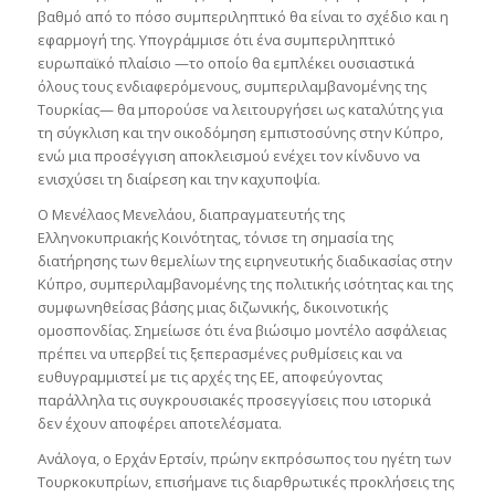
βαθμό από το πόσο συμπεριληπτικό θα είναι το σχέδιο και η
εφαρμογή της. Υπογράμμισε ότι ένα συμπεριληπτικό
ευρωπαϊκό πλαίσιο —το οποίο θα εμπλέκει ουσιαστικά
όλους τους ενδιαφερόμενους, συμπεριλαμβανομένης της
Τουρκίας— θα μπορούσε να λειτουργήσει ως καταλύτης για
τη σύγκλιση και την οικοδόμηση εμπιστοσύνης στην Κύπρο,
ενώ μια προσέγγιση αποκλεισμού ενέχει τον κίνδυνο να
ενισχύσει τη διαίρεση και την καχυποψία.
Ο Μενέλαος Μενελάου, διαπραγματευτής της
Ελληνοκυπριακής Κοινότητας, τόνισε τη σημασία της
διατήρησης των θεμελίων της ειρηνευτικής διαδικασίας στην
Κύπρο, συμπεριλαμβανομένης της πολιτικής ισότητας και της
συμφωνηθείσας βάσης μιας διζωνικής, δικοινοτικής
ομοσπονδίας. Σημείωσε ότι ένα βιώσιμο μοντέλο ασφάλειας
πρέπει να υπερβεί τις ξεπερασμένες ρυθμίσεις και να
ευθυγραμμιστεί με τις αρχές της ΕΕ, αποφεύγοντας
παράλληλα τις συγκρουσιακές προσεγγίσεις που ιστορικά
δεν έχουν αποφέρει αποτελέσματα.
Ανάλογα, ο Ερχάν Ερτσίν, πρώην εκπρόσωπος του ηγέτη των
Τουρκοκυπρίων, επισήμανε τις διαρθρωτικές προκλήσεις της