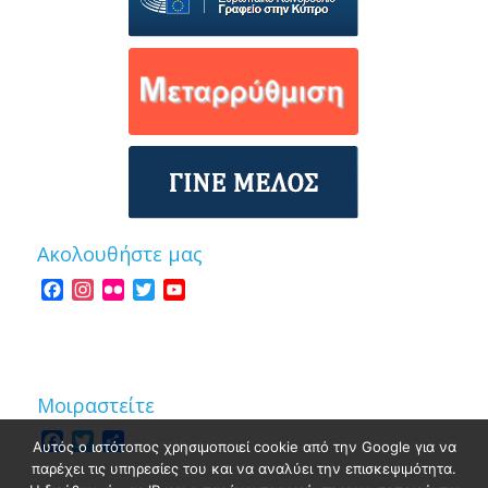
Ακολουθήστε μας
Facebook
Instagram
Flickr
Twitter
YouTube
Channel
Μοιραστείτε
Facebook
Twitter
Share
Αυτός ο ιστότοπος χρησιμοποιεί cookie από την Google για να
παρέχει τις υπηρεσίες του και να αναλύει την επισκεψιμότητα.