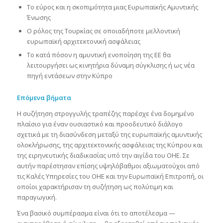
Το εύρος και η σκοπιμότητα μιας Ευρωπαϊκής Αμυντικής
Ένωσης
Ο ρόλος της Τουρκίας σε οποιαδήποτε μελλοντική
ευρωπαϊκή αρχιτεκτονική ασφάλειας
Το κατά πόσον η αμυντική ενοποίηση της ΕΕ θα
λειτουργήσει ως κινητήρια δύναμη σύγκλισης ή ως νέα
πηγή εντάσεων στην Κύπρο
Επόμενα βήματα
Η συζήτηση στρογγυλής τραπέζης παρέσχε ένα δομημένο
πλαίσιο για έναν ουσιαστικό και προοδευτικό διάλογο
σχετικά με τη διασύνδεση μεταξύ της ευρωπαϊκής αμυντικής
ολοκλήρωσης, της αρχιτεκτονικής ασφάλειας της Κύπρου και
της ειρηνευτικής διαδικασίας υπό την αιγίδα του ΟΗΕ. Σε
αυτήν παρέστησαν επίσης υψηλόβαθμοι αξιωματούχοι από
τις Καλές Υπηρεσίες του ΟΗΕ και την Ευρωπαϊκή Επιτροπή, οι
οποίοι χαρακτήρισαν τη συζήτηση ως πολύτιμη και
παραγωγική.
Ένα βασικό συμπέρασμα είναι ότι το αποτέλεσμα —