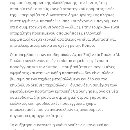
ευρωπαϊκής αμυντικής ολοκλήρωσης, τονίζοντας ότι η
απουσία ενός σαφούς κοινού στρατηγικού οράματος εντός
της ΕΕ περιορίζει τη δυνατότητα δημιουργίας μιας πλήρως
ανεπτυγμένης Αμυντικής Ένωσης. Ταυτόχρονα, υπογράμμισε
ότι η συμμετοχική συνεργασία —ιδίως με την Τουρκία— είναι
απαραίτητη προκειμένου οποιαδήποτε μελλοντική
ευρωπαϊκή αρχιτεκτονική ασφάλειας να είναι αξιόπιστη και
αποτελεσματική, ειδικά σε σχέση με την Κύπρο.
Οι παρεμβάσεις των ακαδημαϊκών Αχμέτ Σοζέν και Παύλου Μ.
Παύλου συγκλίνουν σε ένα κρίσιμο σημείο: η τρέχουσα
προσέγγιση για την Κύπρο —που βασίζεται σε παγιωμένες
αφηγήσεις και στην «συνήθη πρακτική»— δεν είναι πλέον
βιώσιμη σε ένα ταχέως μεταβαλλόμενο και όλο και πιο
επικίνδυνο διεθνές περιβάλλον. Τόνισαν ότι η συνέχιση των
υφιστάμενων προτύπων εμπλοκής θα οδηγήσει μόνο σε νέα
αδιέξοδα και ζήτησαν μια στρατηγική στροφή προς πιο
ευέλικτες και προοδευτικές προσεγγίσεις, χωρίς
αποκλεισμούς που να αντανακλούν τις αναδυόμενες
παγκόσμιες πραγματικότητες.
Τη συζήτηση συντόνισε η Φιόνα Μούλεν, οικονομική και