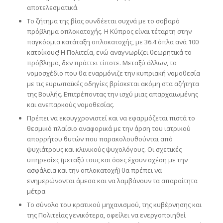
αποτελεσματικά.
Το ζήτημα της βίας συνδέεται συχνά με το σοβαρό
πρόβλημα οπλοκατοχής. Η Κύπρος είναι τέταρτη στην
παγκόσμια κατάταξη οπλοκατοχής, με 36.4 όπλα ανά 100
κατοίκους! Η Πολιτεία, ενώ αναγνωρίζει θεωρητικά το
πρόβλημα, δεν πράττει τίποτε. Μεταξύ άλλων, το
νομοσχέδιο που θα εναρμόνιζε την κυπριακή νομοθεσία
με τις ευρωπαϊκές οδηγίες βρίσκεται ακόμη στα αζήτητα
της Βουλής. Επιτρέποντας την ισχύ μιας απαρχαιωμένης
και ανεπαρκούς νομοθεσίας.
Πρέπει να εκσυγχρονιστεί και να εφαρμόζεται πιστά το
θεσμικό πλαίσιο αναφορικά με την άρση του ιατρικού
απορρήτου θυτών που παρακολουθούνται από
ψυχιάτρους και κλινικούς ψυχολόγους. Οι σχετικές
υπηρεσίες (μεταξύ τους και όσες έχουν σχέση με την
ασφάλεια και την οπλοκατοχή) θα πρέπει να
ενημερώνονται άμεσα και να λαμβάνουν τα απαραίτητα
μέτρα
Το σύνολο του κρατικού μηχανισμού, της κυβέρνησης και
της Πολιτείας γενικότερα, οφείλει να ενεργοποιηθεί