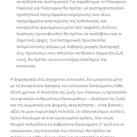
συνειδητά και συστηματικά. Για παράδειγμα, το Υπουργείο
Παιδείας και Πολιτισμού θα πρέπει να συστηματοποιήσει
προληπτικά προγράμματα ενημέρωσης των νέων,
προγράμματα αναγνώρισης της παθολογίας, και
καταγγελίας φαινομένων μέσα από ασφαλείς διόδους.
Ανάλογες πρωτοβουλίες θα πρέπει να αναλάβουν και οι
δημοτικές αρχές. Τα επιστημονικά πρωτόκολλα
αντιμετώπισης ατόμων με σοβαρής μορφής διαταραχή
(π.χ. προσώπων που απειλούν να θέσουν τέρμα στη ζωή
τους), θα πρέπει να γίνουν κτήμα ολόκληρης της
κοινωνίας.
Η Δημοκρατία στις σύγχρονες κοινωνίες δεν μετριέται μόνο
με τη δυνατότητα άσκησης του εκλογικού δικαιώματος κάθε
πέντε χρόνια. Η ποιότητα της ζωής των πολιτών, η προστασία
των φυσικών ανθρωπίνων δικαιωμάτων – ιδιαίτερα της ζωής
και της σωματικής και ψυχικής ακεραιότητας – είναι βασικές
αξίες σε μιαν ευρωπαϊκή πολιτεία. Οι ελληνοκύπριοι πολίτες
έχουν δικαίωμα σε ένα οργανωμένο κράτος, που να μη
θεωρεί πολυτέλεια τα ανθρώπινα δικαιώματα. Γι’ αυτό και οι
οργανώσεις της κοινωνίας των πολιτών θα πρέπει να