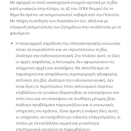
Με αφορμή τα πολύ ανησυχητικά στοιχεία σχετικά με τη βία
κατά γυναικών στην Κύπρο, το ΔΣ του ΟΠΕΚ θεωρεί ότι το
θέμα θα πρέπει να αντιμετωπιστεί σοβαρά από την Πολιτεία.
Με πλήρη συνείδηση των διαστάσεών του, αλλά και με
ειλικρινή αντιμετώπιση των ζητημάτων που συνδέονται με το
φαινόμενο:
Η πατριαρχική παράδοση της ελληνοκυπριακής κοινωνίας
τείνει να συγκαλύπτει και να «προστατεύει» τη βία,
ιδιαίτερα την ενδοοικογενειακή. Στο πλαίσιο αυτό, οι ίδιες
οι αρχές ασφαλείας, η Αστυνομία, δεν αφομοιώνουν τις
σύγχρονες αρχές και αντιλήψεις. Με αποτέλεσμα να
παρατηρούνται απαράδεκτες συμπεριφορές αδιαφορίας
απέναντι στη βία, ιδιαίτερα την ενδοοικογενειακή. Δεν
είναι λίγες οι περιπτώσεις όπου αστυνομικοί περίπου
επιβάλλουν σε γυναίκες θύματα βίας να επιστρέψουν στο
σπίτι τους και να υποκύψουν σε συνθήκες μόνιμης βίας.
Ανάλογα προβλήματα παρουσιάζουν και οι κοινωνικές
υπηρεσίες του κράτους. Είναι άμεση η ανάγκη όλες αυτές
οι υπηρεσίες να ενισχυθούν με ειδικούς επαγγελματίες, οι
οποίοι με τα κατάλληλα νομικά και γενικότερα
επιστημονικά εργαλεία να παρεμβαίνουν