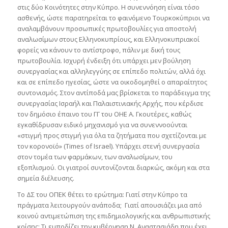
στις δύο Κοινότητες στην Κύπρο. Η συνεννόηση είναι τόσο
ασθενής, ώστε παρατηρείται το φαινόμενο Τουρκοκύπριοι να
αναλαμβάνουν προσωπικές πρωτοβουλίες για αποστολή
αναλωσίμων στους Ελληνοκυπρίους, και Ελληνοκυπριακοί
φορείς να κάνουν το αντίστροφο, πάλιν με δική τους
πρωτοβουλία. Ισχυρή ένδειξη ότι υπάρχει μεν βούληση
συνεργασίας και αλληλεγγύης σε επίπεδο πολιτών, αλλά όχι
και σε επίπεδο ηγεσίας, ώστε να οικοδομηθεί ο απαραίτητος
συντονισμός. Στον αντίποδά μας βρίσκεται το παράδειγμα της
συνεργασίας Ισραήλ και Παλαιστινιακής Αρχής, που κέρδισε
τον δημόσιο έπαινο του ΓΓ του ΟΗΕ Α. Γκουτέρες, καθώς
εγκαθίδρυσαν ειδικό μηχανισμό για να συνεννοούνται
«στιγμή προς στιγμή για όλα τα ζητήματα που σχετίζονται με
τον κορονοϊό» (Times of Israel). Υπάρχει στενή συνεργασία
στον τομέα των φαρμάκων, των αναλωσίμων, του
εξοπλισμού. Οι γιατροί συντονίζονται διαρκώς, ακόμη και στα
σημεία διέλευσης.
Το ΔΣ του ΟΠΕΚ θέτει το ερώτημα: Γιατί στην Κύπρο τα
πράγματα λειτουργούν ανάποδα; Γιατί απουσιάζει μια από
κοινού αντιμετώπιση της επιδημιολογικής και ανθρωπιστικής
κρίσης; Τι εμποδίζει την κυβέρνηση Ν. Αναστασιάδη που έχει