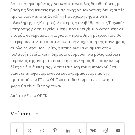
Αφού προηγουμένως γίνουν οι κατάλληλες διευθετήσεις, με
βάση τις δεσμεύσεις της Κυπριακής Δημοκρατίας, όπως αυτές
προκύπτουν από τη Συνθήκη Προσχώρησης στην Ε.Ε.
(ολόκληρης της Κύπρου). Δεύτερο, η αναβάθμιση της Τεχνικής
Επιτροπής για την Υγεία. Αυτή μπορεί να γίνει ο καταλύτης σε
επαφές, συνεργασίες, και για την προώθηση μέτρων που θα
επιφέρουν την πιο αποτελεσματική διαχείριση της πανδημίας
σε όλο το νησί μας. Τρίτο, η επικοινωνία ανάμεσα στην
πολιτική ηγεσία, και η δημόσια δέσμευση ότι μόλις κλείσει η
περίοδος της αντιμετώπισης της πανδημίας θα καταβάλουμε
όλες τις δυνάμεις μας για την επίλυση του κυπριακού. Ότι
είμαστε αποφασισμένοι να ευθυγραμμιστούμε με την
προτροπή του ΓΓ του ΟΗΕ να αποδείξουμε πως «αυτή τη
φορά θα είναι διαφορετικά».
Από το ΔΣ του ΟΠΕΚ
Μοίρασε το