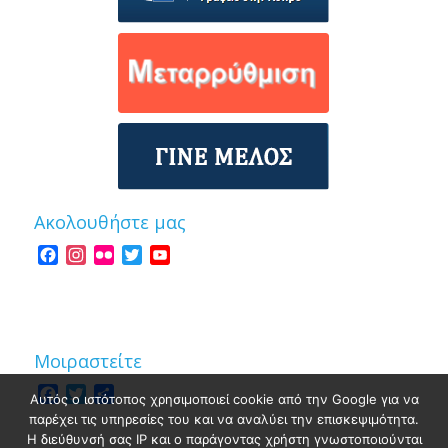
Ακολουθήστε μας
Facebook
Instagram
Flickr
Twitter
YouTube
Channel
Μοιραστείτε
Facebook
Twitter
Share
Αυτός ο ιστότοπος χρησιμοποιεί cookie από την Google για να
παρέχει τις υπηρεσίες του και να αναλύει την επισκεψιμότητα.
Η διεύθυνσή σας IP και ο παράγοντας χρήστη γνωστοποιούνται