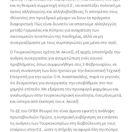
και τη θεσμική συμμετοχή στην Ε.Ε., να αναπτύξει πολιτική με
όρους αλληλεγγύης και αλληλοβοήθειας; Τι αποτρέπει τους
ιθύνοντες στο προεδρικό μέγαρο να δουν τα πράγματα
διαφορετικά; Πώς είναι δυνατόν να απαιτούμε αλληλεγγύη
μεταξύ Γερμανίας και Κύπρου για αναχαίτιση των
οικονομικών συνεπειών της πανδημίας, αλλά να μη
συνεργαζόμαστε με τους συμπατριώτες μας μέσα στο νησί;
Ο Τουρκοκύπριος ηγέτης Μ. Ακιντζί, εξ αρχής υποστήριξε την
ανάγκη συνεργασίας για αντιμετώπιση ενός κοινού
προβλήματος, όπως συμφωνήθηκε στις 3 Φεβρουαρίου, σε
κοινή συνάντηση των δύο ηγετών με την δικοινοτική Τεχνική
Επιτροπή για την υγεία. Ο Ν. Αναστασιάδης, παρά το γεγονός
ότι δεσμεύτηκε για συνεργασία, την υποβάθμισε στο πιο
χαμηλό επίπεδο. Με εξαίρεση την προσφορά φαρμάκων και
αναλωσίμων στην τουρκοκυπριακή κοινότητα, ένα μήνα μετά,
και ύστερα από έκκληση του κ. Ακιντζί
Το ΔΣ του ΟΠΕΚ θεωρεί ότι είναι άμεσα εφικτή η ανάληψη
πρωτοβουλιών: Πρώτο, η κυπριακή κυβέρνηση να εντάσσει
τις ανάγκες των Τουρκοκυπρίων στη διαβούλευση με τους
εταίρους στην Ε.Ε., ώστε η στήριξη να αφορά όλη την Κύπρο.