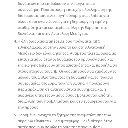
δυνάμεων που επιδιώκουν την ειρήνη και τη
συνεννόηση. Πρωτίστως, η επιτυχής ολοκλήρωση της
διαδικασίας αποτελεί πηγή δύναμης και ελπίδας για
όλους όσοι αγωνίζονται για τη δημιουργική ειρήνη,
σταθερότητα και ευημερία σε όλη την Ευρώπη, στα
Βαλκάνια, και στην Ανατολική Μεσόγειο.
Η όλη διαδικασία απέδειξε δύο πράγματα: (α) Ο
εθνικολαϊκισμός στην Ευρώπη και στην Ανατολική
Μεσόγειο δεν είναι αήττητος. Αντιμετωπίζεται, όμως, με
επιτυχία μόνο όταν οι δυνάμεις του ορθολογισμού και
της ειρήνης δείχνουν αποφασιστικότητα και προσήλωση
στους στόχους τους. (β) Οι λαοί μπορούν να χαράξουν το
μέλλον τους, αξιοποιώντας τη δυναμική και το πλαίσιο
συνεργασίας της Ευρωπαϊκής Ένωσης. Η πολύχρονη
περιχαράκωση σε αναχρονιστικά συνθήματα και η
αδράνεια υπηρετούν μόνο όσους βολεύονται από την
διαιώνιση των προβλημάτων και δεν ενδιαφέρονται για
την πρόοδο.
Παραμένει ανοιχτό το ζήτημα της αντιμετώπισης των
ακραίων εθνικιστικών συμπεριφορών, ιδιαίτερα όταν
αυτές περνούν σαφώς τα όρια της παρανομίας: Η