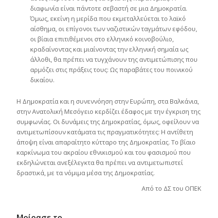
διαφωνία είναι πάντοτε σεβαστή σε μια Δημοκρατία.
Όμως, εκείνη η μερίδα που εκμεταλλεύεται το λαϊκό
αίσθημα, οι επίγονοι των ναζιστικών ταγμάτων εφόδου,
οι βίαια επιτιθέμενοι στο ελληνικό κοινοβούλιο,
κραδαίνοντας και μιαίνοντας την ελληνική σημαία ως
άλλοθι, θα πρέπει να τυγχάνουν της αντιμετώπισης που
αρμόζει στις πράξεις τους: Ως παραβάτες του ποινικού
δικαίου.
Η Δημοκρατία και η συνεννόηση στην Ευρώπη, στα Βαλκάνια,
στην Ανατολική Μεσόγειο κερδίζει έδαφος με την έγκριση της
συμφωνίας. Οι δυνάμεις της Δημοκρατίας, όμως, οφείλουν να
αντιμετωπίσουν κατάματα τις πραγματικότητες: Η αντίθετη
άποψη είναι απαραίτητο κύτταρο της Δημοκρατίας. Το βίαιο
καρκίνωμα του ακραίου εθνικισμού και του φασισμού που
εκδηλώνεται ανεξέλεγκτα θα πρέπει να αντιμετωπιστεί
δραστικά, με τα νόμιμα μέσα της Δημοκρατίας.
Από το ΔΣ του ΟΠΕΚ
Μοίρασε το