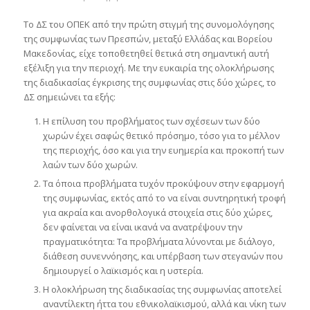
Το ΔΣ του ΟΠΕΚ από την πρώτη στιγμή της συνομολόγησης
της συμφωνίας των Πρεσπών, μεταξύ Ελλάδας και Βορείου
Μακεδονίας, είχε τοποθετηθεί θετικά στη σημαντική αυτή
εξέλιξη για την περιοχή. Με την ευκαιρία της ολοκλήρωσης
της διαδικασίας έγκρισης της συμφωνίας στις δύο χώρες, το
ΔΣ σημειώνει τα εξής:
Η επίλυση του προβλήματος των σχέσεων των δύο
χωρών έχει σαφώς θετικό πρόσημο, τόσο για το μέλλον
της περιοχής, όσο και για την ευημερία και προκοπή των
λαών των δύο χωρών.
Τα όποια προβλήματα τυχόν προκύψουν στην εφαρμογή
της συμφωνίας, εκτός από το να είναι συντηρητική τροφή
για ακραία και ανορθολογικά στοιχεία στις δύο χώρες,
δεν φαίνεται να είναι ικανά να ανατρέψουν την
πραγματικότητα: Τα προβλήματα λύνονται με διάλογο,
διάθεση συνεννόησης, και υπέρβαση των στεγανών που
δημιουργεί ο λαϊκισμός και η υστερία.
Η ολοκλήρωση της διαδικασίας της συμφωνίας αποτελεί
αναντίλεκτη ήττα του εθνικολαϊκισμού, αλλά και νίκη των