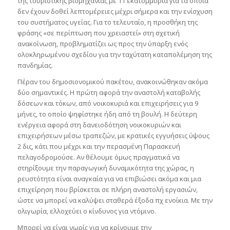
της τουριστικής βιομηχανίας με 11 εκατομμύρια για τα οποία
δεν έχουν δοθεί λεπτομέρειες μέχρι σήμερα και την ενίσχυση
του συστήματος υγείας. Για το τελευταίο, η προσθήκη της
φράσης «σε περίπτωση που χρειαστεί» στη σχετική
ανακοίνωση, προβληματίζει ως προς την ύπαρξη ενός
ολοκληρωμένου σχεδίου για την ταχύτατη καταπολέμηση της
πανδημίας.
Πέραν του δημοσιονομικού πακέτου, ανακοινώθηκαν ακόμα
δύο σημαντικές. Η πρώτη αφορά την αναστολή καταβολής
δόσεων και τόκων, από νοικοκυριά και επιχειρήσεις για 9
μήνες, το οποίο ψηφίστηκε ήδη από τη βουλή. Η δεύτερη
ενέργεια αφορά στη δανειοδότηση νοικοκυριών και
επιχειρήσεων μέσω τραπεζών, με κρατικές εγγυήσεις ύψους
2 δις, κάτι που μέχρι και την περασμένη Παρασκευή
πελαγοδρομούσε. Αν θέλουμε όμως πραγματικά να
στηρίξουμε την παραγωγική δυναμικότητα της χώρας, η
ρευστότητα είναι αναγκαία για να επιβιώσει ακόμα και μια
επιχείρηση που βρίσκεται σε πλήρη αναστολή εργασιών,
ώστε να μπορεί να καλύψει σταθερά έξοδα πχ ενοίκια. Με την
ολιγωρία, ελλοχεύει ο κίνδυνος για ντόμινο.
Μπορεί να είναι νωρίς για να κρίνουμε την