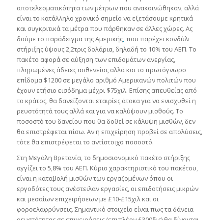
αποτελεσματικότητα των μέτρων που ανακοινώθηκαν, αλλά
είναι το κατάλληλο χρονικό σημείο να εξετάσουμε κρητικά
και συγκριτικά τα μέτρα που πάρθηκαν σε άλλες χώρες. Ας
δούμε το παράδειγμα της Αμερικής
,
που παρέχει κονδύλι
στήριξης ύψους 2,2τρις δολάρια, δηλαδή το 10% του ΑΕΠ. Το
πακέτο αφορά σε αύξηση των επιδομάτων ανεργίας,
πληρωμένες άδειες ασθενείας αλλά και το πρωτόγνωρο
επίδομα $1200 σε μεγάλο αριθμό Αμερικανών πολιτών που
έχουν ετήσιο εισόδημα μέχρι $75χιλ. Επίσης απευθείας από
το κράτος, θα δανείζονται εταιρίες άτοκα για να ενισχυθεί η
ρευστότητά τους αλλά και για να καλύψουν μισθούς. Το
ποσοστό του δανείου που θα δοθεί σε κάλυψη μισθών, δεν
θα επιστρέφεται πίσω. Αν η επιχείρηση προβεί σε απολύσεις,
τότε θα επιστρέφεται το αντίστοιχο ποσοστό.
Στη Μεγάλη Βρετανία, το δημοσιονομικό πακέτο στήριξης
αγγίζει το 5,8% του ΑΕΠ. Κύριο χαρακτηριστικό του πακέτου,
είναι η καταβολή μισθών των εργαζομένων όπου οι
εργοδότες τους ανέστειλαν εργασίες, οι επιδοτήσεις μικρών
και μεσαίων επιχειρήσεων με £10-£15χιλ και οι
φοροελαφρύνσεις. Σημαντικό στοιχείο είναι πως τα δάνεια
ρευστότητας σε επιχειρήσεις (επιπλέον £300δις) θα δίνονται