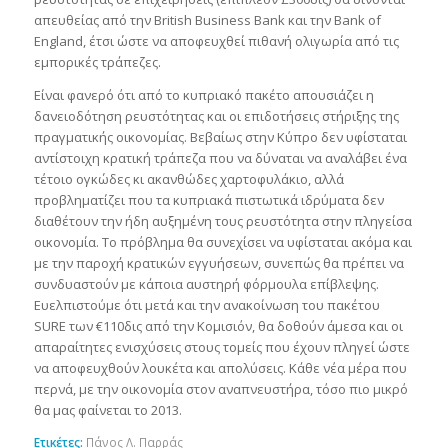
απευθείας από την British Business Bank και την Bank of
England, έτσι ώστε να αποφευχθεί πιθανή ολιγωρία από τις
εμπορικές τράπεζες.
Είναι φανερό ότι από το κυπριακό πακέτο απουσιάζει η
δανειοδότηση ρευστότητας και οι επιδοτήσεις στήριξης της
πραγματικής οικονομίας. Βεβαίως στην Κύπρο δεν υφίσταται
αντίστοιχη κρατική τράπεζα που να δύναται να αναλάβει ένα
τέτοιο ογκώδες κι ακανθώδες χαρτοφυλάκιο, αλλά
προβληματίζει που τα κυπριακά πιστωτικά ιδρύματα δεν
διαθέτουν την ήδη αυξημένη τους ρευστότητα στην πληγείσα
οικονομία. Το πρόβλημα θα συνεχίσει να υφίσταται ακόμα και
με την παροχή κρατικών εγγυήσεων, συνεπώς θα πρέπει να
συνδυαστούν με κάποια αυστηρή φόρμουλα επίβλεψης.
Ευελπιστούμε ότι μετά και την ανακοίνωση του πακέτου
SURE των €110δις από την Κομισιόν, θα δοθούν άμεσα και οι
απαραίτητες ενισχύσεις στους τομείς που έχουν πληγεί ώστε
να αποφευχθούν λουκέτα και απολύσεις. Κάθε νέα μέρα που
περνά, με την οικονομία στον αναπνευστήρα, τόσο πιο μικρό
θα μας φαίνεται το 2013.
Ετικέτες:
Πάνος Λ. Παρράς