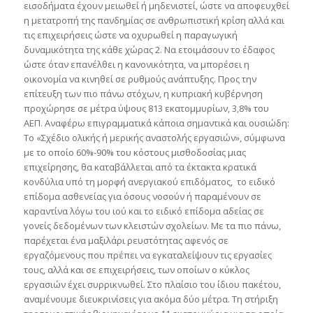
εισοδήματα έχουν μειωθεί ή μηδενιστεί, ώστε να αποφευχθεί
η μετατροπή της πανδημίας σε ανθρωπιστική κρίση αλλά και
τις επιχειρήσεις ώστε να οχυρωθεί η παραγωγική
δυναμικότητα της κάθε χώρας 2. Να ετοιμάσουν το έδαφος
ώστε όταν επανέλθει η κανονικότητα, να μπορέσει η
οικονομία να κινηθεί σε ρυθμούς ανάπτυξης. Προς την
επίτευξη των πιο πάνω στόχων, η κυπριακή κυβέρνηση
προχώρησε σε μέτρα ύψους 813 εκατομμυρίων, 3,8% του
ΑΕΠ. Αναφέρω επιγραμματικά κάποια σημαντικά και ουσιώδη:
Το «Σχέδιο ολικής ή μερικής αναστολής εργασιών», σύμφωνα
με το οποίο 60%-90% του κόστους μισθοδοσίας μιας
επιχείρησης, θα καταβάλλεται από τα έκτακτα κρατικά
κονδύλια υπό τη μορφή ανεργιακού επιδόματος, το ειδικό
επίδομα ασθενείας για όσους νοσούν ή παραμένουν σε
καραντίνα λόγω του ιού και το ειδικό επίδομα αδείας σε
γονείς δεδομένων των κλειστών σχολείων. Με τα πιο πάνω,
παρέχεται ένα μαξιλάρι ρευστότητας αφενός σε
εργαζόμενους που πρέπει να εγκαταλείψουν τις εργασίες
τους, αλλά και σε επιχειρήσεις, των οποίων ο κύκλος
εργασιών έχει συρρικνωθεί. Στο πλαίσιο του ίδιου πακέτου,
αναμένουμε διευκρινίσεις για ακόμα δύο μέτρα. Τη στήριξη