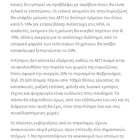
κανείς δεν μπορεί να προβλέψει με ακρίβεια ποιες θα είναι
τελικά οι επιπτώσεις. Οι ειδικοί εκτιμούν ότι στην Ευρωζώνη
θα υπάρξει μείωση του ΑΕΠ το δεύτερο τρίμηνο του έτους
κατά 5-10% (σε ετήσια βάση). Αντίστοιχα στις ΗΠΑ, οι
αναλυτές, εκτιμούν ότι η μείωση θα κινηθεί περίπου στο 8-
10%, αλλά η ανεργία για το αντίστοιχο διάστημα, από το
ιστορικά χαμηλό των τελευταίων 50 χρόνων, θα ανέβει
κατακόρυφα ξεπερνώντας το 20%.
Η Κύπρος δεν αποτελεί εξαίρεση, καθώς το ΑΕΠ αναμένεται
να ακολουθήσει την πορεία των χωρών της ευρωζώνης.
Όσον αφορά την ανεργία, (6% το περασμένο Φεβρουάριο,
δηλ. 25.620 άτομα), πέραν από 100χιλ θέσεις εργασίας, σε
κατασκευές, μαζική εστίαση, φιλοξενία, λιανικό εμπόριο,
τέχνες και ψυχαγωγία είναι ευάλωτες στην πανδημία. Τα
πάντα θα εξαρτηθούν όμως, από την εξάπλωση του ιού και τη
διάρκεια που αυτή θα έχει, τόσο στην Κύπρο όσο και στις
συναλλασσόμενες χώρες.
Οι πλείστες κυβερνήσεις ανά το παγκόσμιο, έχουν
ανακοινώσει σειρά μέτρων, προς επίτευξη δύο σημαντικών
στόχων: 1. Να προστατέψουν τα νοικοκυριά των οποίων τα