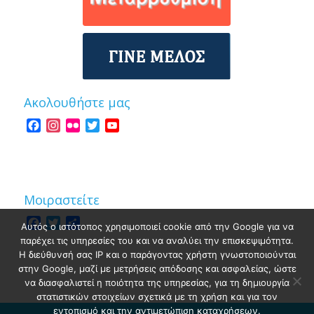
Ακολουθήστε μας
Facebook
Instagram
Flickr
Twitter
YouTube
Channel
Μοιραστείτε
Facebook
Twitter
Share
Αυτός ο ιστότοπος χρησιμοποιεί cookie από την Google για να
παρέχει τις υπηρεσίες του και να αναλύει την επισκεψιμότητα.
Η διεύθυνσή σας IP και ο παράγοντας χρήστη γνωστοποιούνται
στην Google, μαζί με μετρήσεις απόδοσης και ασφαλείας, ώστε
να διασφαλιστεί η ποιότητα της υπηρεσίας, για τη δημιουργία
στατιστικών στοιχείων σχετικά με τη χρήση και για τον
εντοπισμό και την αντιμετώπιση καταχρήσεων.