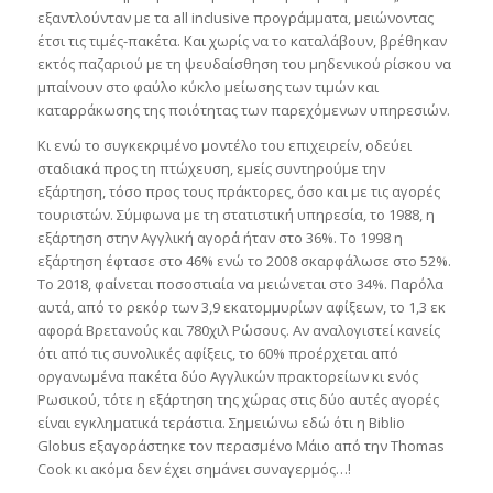
εξαντλούνταν με τα all inclusive προγράμματα, μειώνοντας
έτσι τις τιμές-πακέτα. Και χωρίς να το καταλάβουν, βρέθηκαν
εκτός παζαριού με τη ψευδαίσθηση του μηδενικού ρίσκου να
μπαίνουν στο φαύλο κύκλο μείωσης των τιμών και
καταρράκωσης της ποιότητας των παρεχόμενων υπηρεσιών.
Κι ενώ το συγκεκριμένο μοντέλο του επιχειρείν, οδεύει
σταδιακά προς τη πτώχευση, εμείς συντηρούμε την
εξάρτηση, τόσο προς τους πράκτορες, όσο και με τις αγορές
τουριστών. Σύμφωνα με τη στατιστική υπηρεσία, το 1988, η
εξάρτηση στην Αγγλική αγορά ήταν στο 36%. Το 1998 η
εξάρτηση έφτασε στο 46% ενώ το 2008 σκαρφάλωσε στο 52%.
Το 2018, φαίνεται ποσοστιαία να μειώνεται στο 34%. Παρόλα
αυτά, από το ρεκόρ των 3,9 εκατομμυρίων αφίξεων, το 1,3 εκ
αφορά Βρετανούς και 780χιλ Ρώσους. Αν αναλογιστεί κανείς
ότι από τις συνολικές αφίξεις, το 60% προέρχεται από
οργανωμένα πακέτα δύο Αγγλικών πρακτορείων κι ενός
Ρωσικού, τότε η εξάρτηση της χώρας στις δύο αυτές αγορές
είναι εγκληματικά τεράστια. Σημειώνω εδώ ότι η Biblio
Globus εξαγοράστηκε τον περασμένο Μάιο από την Thomas
Cook κι ακόμα δεν έχει σημάνει συναγερμός…!