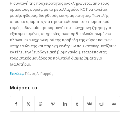
Η συνταγή της προχειρότητας ολοκληρώνεται από τους
αρμόδιους φορείς, με το μεταλλαγμένο ΚΟΤ να κινείται
μεταξύ φθοράς, διαφθοράς και γραφικότητας: Παντελής
απουσία οράματος για την κατεύθυνση του τουριστικού
τομέα, αδυναμία προσαρμογής στη σύγχρονη ζήτηση για
εξατομικευμένες υπηρεσίες, ανυπαρξία ολοκληρωμένου
πλάνου εκσυγχρονισμού της προβολή της χώρας και των
υπηρεσιών της και παροχή κινήτρων που κατακερματίζουν
εν τέλει την ξενοδοχειακή βιομηχανία, μετατρέποντας
τουριστικές μονάδες σε πολυτελή διαμερίσματα για
διαβατήρια.
Ετικέτες:
Πάνος Λ. Παρράς
Μοίρασε το