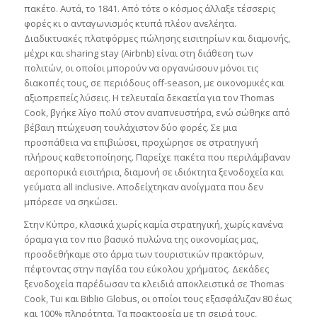
πακέτο. Αυτά, το 1841. Από τότε ο κόσμος άλλαξε τέσσερις
φορές κι ο ανταγωνισμός κτυπά πλέον ανελέητα.
Διαδικτυακές πλατφόρμες πώλησης εισιτηρίων και διαμονής,
μέχρι και sharing stay (Airbnb) είναι στη διάθεση των
πολιτών, οι οποίοι μπορούν να οργανώσουν μόνοι τις
διακοπές τους, σε περιόδους off-season, με οικονομικές και
αξιοπρεπείς λύσεις. Η τελευταία δεκαετία για τον Thomas
Cook, βγήκε λίγο πολύ στον αναπνευστήρα, ενώ σώθηκε από
βέβαιη πτώχευση τουλάχιστον δύο φορές. Σε μια
προσπάθεια να επιβιώσει, προχώρησε σε στρατηγική
πλήρους καθετοποίησης. Παρείχε πακέτα που περιλάμβαναν
αεροπορικά εισιτήρια, διαμονή σε ιδιόκτητα ξενοδοχεία και
γεύματα all inclusive. Αποδείχτηκαν ανοίγματα που δεν
μπόρεσε να σηκώσει.
Στην Κύπρο, κλασικά χωρίς καμία στρατηγική, χωρίς κανένα
όραμα για τον πιο βασικό πυλώνα της οικονομίας μας,
προσδεθήκαμε στο άρμα των τουριστικών πρακτόρων,
πέφτοντας στην παγίδα του εύκολου χρήματος. Δεκάδες
ξενοδοχεία παρέδωσαν τα κλειδιά αποκλειστικά σε Thomas
Cook, Tui και Biblio Globus, οι οποίοι τους εξασφάλιζαν 80 έως
και 100% πληρότητα. Τα πρακτορεία με τη σειρά τους,