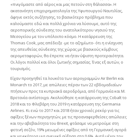
«πνιγόμαστε από αέρος και μας πετούν στη θάλασσα». Η
ακατανόητη επιχειρηματολογία της Υφυπουργού Ναυτιλίας,
άφηνε εκτός συζήτησης, το βασικότερο πρόβλημα που
καλούμαστε εδώ και πολλά χρόνια να λύσουμε, αυτό της
αεροπορικής σύνδεσης του ανατολικότερου νησιού της
Μεσογείου με τον υπόλοιπο κόσμο. Η κατάρρευση της
Thomas Cook, μας απέδειξε -με το αζημίωτο- ότι η ενίσχυση
της απευθείας σύνδεσης της χώρας με βασικούς κόμβους
αερομεταφορών, θα έπρεπε να ήταν ύψιστη προτεραιότητα.
Οι λόγοι πολλοί και όλοι ζωτικής σημασίας. Ένας εξ αυτών, ο
τουρισμός.
Είχαν προηγηθεί τα λουκέτα των αερογραμμών Air Berlin και
Monarch το 2017, με απώλειες πέραν των 22 εβδομαδιαίων
πτήσεων προς τα κυπριακά αεροδρόμια, από Γερμανία και Μ.
Βρετανία αντίστοιχα. Ακολούθησε η κατάρρευση της Cobalt το
2018 και το Φλεβάρη του 2019 η κατάρρευση της Germania
Airlines. Κι ενώ το 2017 και 2018 ήταν χρονιές ρεκόρ για τις
αφίξεις ξένων περιηγητών, με τις προαναφερθείσες απώλειες
και την αβεβαιότητα του Brexit, φτάσαμε να μετρούμε στη
φετινή σεζόν, 19% μειωμένες αφίξεις από τη Γερμανική αγορά
και γενικότερα μια ανεμική αύξηση στα 0,6%. Αυτά μέχρι τον