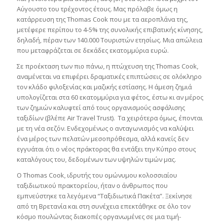
Αύγουστο του τρέχοντος έτους. Μας πρόλαβε όμως η
κατάρρευση της Thomas Cook που με τα αεροπλάνα της,
μετέφερε περίπου το 4-5% της συνολικής επιβατικής κίνησης,
δηλαδή, πέραν των 140.000 Τουριστών ετησίως. Μια απώλεια
που μεταφράζεται σε δεκάδες εκατομμύρια ευρώ.
Σε προέκταση των πιο πάνω, η πτώχευση της Τhomas Cook,
αναμένεται να επιφέρει δραματικές επιπτώσεις σε ολόκληρο
τον κλάδο φιλοξενίας και μαζικής εστίασης. Η άμεση ζημιά
υπολογίζεται στα 60 εκατομμύρια για φέτος, έστω κι αν μέρος
των ζημιών καλυφτεί από τους οργανισμούς ασφάλισης
ταξιδίων (βλέπε Air Travel Trust). Τα χειρότερα όμως, έπονται
με τη νέα σεζόν. Ενδεχομένως ο ανταγωνισμός να καλύψει
ένα μέρος των πελατών μεσοπρόθεσμα, αλλά κανείς δεν
εγγυάται ότι ο νέος πράκτορας θα εντάξει την Κύπρο στους
καταλόγους του, δεδομένων των υψηλών τιμών μας.
Ο Thomas Cook, ιδρυτής του ομώνυμου κολοσσιαίου
ταξιδιωτικού πρακτορείου, ήταν ο άνθρωπος που
εμπνεύστηκε τα λεγόμενα “Ταξιδιωτικά Πακέτα”. Ξεκίνησε
από τη Βρετανία και στη συνέχεια επεκτάθηκε σε όλο τον
κόσμο πουλώντας διακοπές οργανωμένες σε μια τιμή-