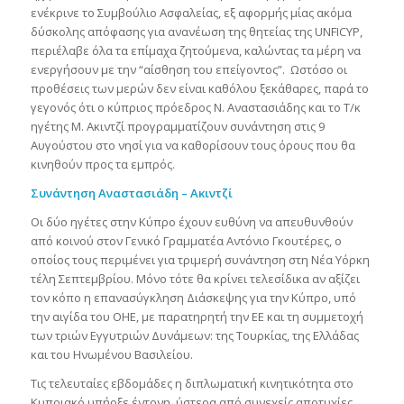
ενέκρινε το Συμβούλιο Ασφαλείας, εξ αφορμής μίας ακόμα
δύσκολης απόφασης για ανανέωση της θητείας της UNFICYP,
περιέλαβε όλα τα επίμαχα ζητούμενα, καλώντας τα μέρη να
ενεργήσουν με την “αίσθηση του επείγοντος”. Ωστόσο οι
προθέσεις των μερών δεν είναι καθόλου ξεκάθαρες, παρά το
γεγονός ότι ο κύπριος πρόεδρος Ν. Αναστασιάδης και το Τ/κ
ηγέτης Μ. Ακιντζί προγραμματίζουν συνάντηση στις 9
Αυγούστου στο νησί για να καθορίσουν τους όρους που θα
κινηθούν προς τα εμπρός.
Συνάντηση Αναστασιάδη – Ακιντζί
Οι δύο ηγέτες στην Κύπρο έχουν ευθύνη να απευθυνθούν
από κοινού στον Γενικό Γραμματέα Αντόνιο Γκουτέρες, ο
οποίος τους περιμένει για τριμερή συνάντηση στη Νέα Υόρκη
τέλη Σεπτεμβρίου. Μόνο τότε θα κρίνει τελεσίδικα αν αξίζει
τον κόπο η επανασύγκληση Διάσκεψης για την Κύπρο, υπό
την αιγίδα του ΟΗΕ, με παρατηρητή την ΕΕ και τη συμμετοχή
των τριών Εγγυτριών Δυνάμεων: της Τουρκίας, της Ελλάδας
και του Ηνωμένου Βασιλείου.
Τις τελευταίες εβδομάδες η διπλωματική κινητικότητα στο
Κυπριακό υπήρξε έντονη, ύστερα από συνεχείς αποτυχίες