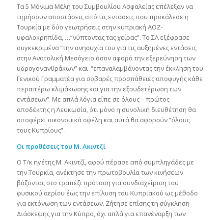
Τα 5 Μόνιμα Μέλη του Συμβουλίου Ασφαλείας επέλεξαν να
τηρήσουν αποστάσεις από τις εντάσεις που προκάλεσε η
Τουρκία με δύο γεωτρήσεις στην κυπριακή ΑΟΖ-
υφαλοκρηπίδα, …“νύπτοντας τας χείρας”. Το ΣΑ εξέφρασε
συγκεκριμένα “την ανησυχία του για τις αυξημένες εντάσεις
στην Ανατολική Μεσόγειο όσον αφορά την εξερεύνηση των
υδρογονανθράκων” και “επαναλαμβάνοντας την έκκληση του
Γενικού Γραμματέα για σοβαρές προσπάθειες αποφυγής κάθε
περαιτέρω κλιμάκωσης και για την εξουδετέρωση των
εντάσεων”. Με απλά λόγια είπε σε όλους – πρώτος
αποδέκτης η Λευκωσία, ότι μόνο η συνολική διευθέτηση θα
αποφέρει οικονομικά οφέλη και αυτά θα αφορούν “όλους
τους Κυπρίους”.
Οι προθέσεις του Μ. Ακιντζί
O Τ/κ ηγέτης Μ. Ακιντζί, αφού πέρασε από συμπληγάδες με
την Τουρκία, ανέκτησε την πρωτοβουλία των κινήσεων
βάζοντας στο τραπέζι πρόταση για συνδιαχείριση του
φυσικού αερίου έως την επίλυση του Κυπριακού ως μέθοδο
για εκτόνωση των εντάσεων. Ζήτησε επίσης τη σύγκληση
Διάσκεψης για την Κύπρο, όχι απλά για επανέναρξη των