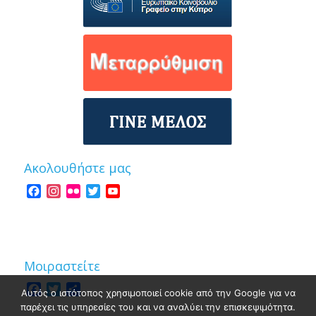
Ακολουθήστε μας
Facebook
Instagram
Flickr
Twitter
YouTube
Channel
Μοιραστείτε
Facebook
Twitter
Share
Αυτός ο ιστότοπος χρησιμοποιεί cookie από την Google για να
παρέχει τις υπηρεσίες του και να αναλύει την επισκεψιμότητα.