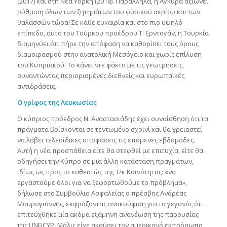
(2017) και στη Νέα Υόρκη (2018). Παράλληλα, η Άγκυρα αξιώνει
ρύθμιση όλων των ζητημάτων του φυσικού αερίου και των
θαλασσών τώρα! Σε κάθε ευκαιρία και στο πιο υψηλό
επίπεδο, αυτό του Τούρκου προέδρου Τ. Ερντογάν, η Τουρκία
διαμηνύει ότι πήρε την απόφαση να καθορίσει τους όρους
διαμοιρασμού στην ανατολική Μεσόγειο και χωρίς επίλυση
του Κυπριακού. Το κάνει ντε φάκτο με τις γεωτρήσεις,
συναντώντας περιορισμένες διεθνείς και ευρωπαϊκές
αντιδράσεις.
Ο γρίφος της Λευκωσίας
Ο κύπριος πρόεδρος Ν. Αναστασιάδης έχει συναίσθηση ότι τα
πράγματα βρίσκονται σε τεντωμένο σχοινί και θα χρειαστεί
να λάβει τελεσίδικες αποφάσεις τις επόμενες εβδομάδες.
Αυτή η νέα προσπάθεια είτε θα στεφθεί με επιτυχία, είτε θα
οδηγήσει την Κύπρο σε μια άλλη κατάσταση πραγμάτων,
ιδίως ως προς το καθεστώς της Τ/κ Κοινότητας: «να
εργαστούμε όλοι για να ξεφορτωθούμε το πρόβλημα»,
δήλωσε στο Συμβούλιο Ασφαλείας ο πρέσβης Ανδρέας
Μαυρογιάννης, εκφράζοντας ανακούφιση για το γεγονός ότι
επιτεύχθηκε μία ακόμα εξάμηνη ανανέωση της παρουσίας
της UNFICYP. Μόλις είχε ακούσει τον αμερικανό εκπρόσωπο