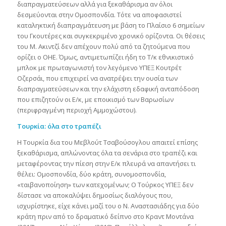
διαπραγματεύσεων αλλά για ξεκαθάρισμα αν όλοι
δεσμεύονται στην Ομοσπονδία. Τότε να αποφασιστεί
καταληκτική διαπραγμάτευση με βάση το Πλαίσιο 6 σημείων
του Γκουτέρες και συγκεκριμένο χρονικό ορίζοντα. Οι θέσεις
του Μ. Ακιντζί δεν απέχουν πολύ από τα ζητούμενα που
ορίζει ο ΟΗΕ. Όμως, αντιμετωπίζει ήδη το Τ/κ εθνικιστικό
μπλοκ με πρωταγωνιστή τον λεγόμενο ΥΠΕΞ Κουτρέτ
Οζερσάι, που επιχειρεί να ανατρέψει την ουσία των
διαπραγματεύσεων και την ελάχιστη εδαφική ανταπόδοση
που επιζητούν οι Ε/κ, με εποικισμό των Βαρωσίων
(περιφραγμένη περιοχή Αμμοχώστου).
Τουρκία: όλα στο τραπέζι
Η Τουρκία δια του Μεβλούτ Τσαβούσογλου απαιτεί επίσης
ξεκαθάρισμα, απλώνοντας όλα τα σενάρια στο τραπέζι και
μεταφέροντας την πίεση στην Ε/κ πλευρά να απαντήσει τι
θέλει: Ομοσπονδία, δύο κράτη, συνομοσπονδία,
«ταιβανοποίηση» των κατεχομένων; O Tούρκος ΥΠΕΞ δεν
δίστασε να αποκαλύψει δημοσίως διαλόγους που,
ισχυρίστηκε, είχε κάνει μαζί του ο Ν. Αναστασιάδης για δύο
κράτη πριν από το δραματικό δείπνο στο Κραντ Μοντάνα