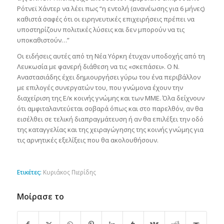
Ρότνεϊ Χάντερ να λέει πως “η εντολή (ανανέωσης για 6 μήνες)
καθιστά σαφές ότι οι ειρηνευτικές επιχειρήσεις πρέπει να
υποστηρίζουν πολιτικές λύσεις και δεν μπορούν να τις
υποκαθιστούν…”
Οι ειδήσεις αυτές από τη Νέα Υόρκη έτυχαν υποδοχής από τη
Λευκωσία με φανερή διάθεση να τις «σκεπάσει». Ο Ν.
Αναστασιάδης έχει δημιουργήσει γύρω του ένα περιβάλλον
με επιλογές συνεργατών του, που γνώμονα έχουν την
διαχείριση της Ε/κ κοινής γνώμης και των ΜΜΕ. Όλα δείχνουν
ότι αμφιταλαντεύεται σοβαρά όπως και στο παρελθόν, αν θα
εισέλθει σε τελική διαπραγμάτευση ή αν θα επιλέξει την οδό
της καταγγελίας και της χειραγώγησης της κοινής γνώμης για
τις αρνητικές εξελίξεις που θα ακολουθήσουν.
Ετικέτες:
Κυριάκος Πιερίδης
Μοίρασε το