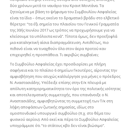
δύο χρόνων μετά το ναυάγιο του Κραντ Μοντάνα. Τα
ζητούμενα με βάση το ψήφισμα του Συμβουλίου Ασφαλείας
είναι τα ίδια – όπως εκείνο το δραματικό βράδυ στο ελβετικό
θέρετρο: “τα έξι σημεία του πλαισίου του Γενικού Γραμματέα
της 30ής Ιουνίου 2017 ως τρόπος να προχωρήσουμε για να
κλείσουμε τα υπόλοιπα κενά”. Τίποτα όμως, δεν προεξοφλά
μια καταληκτική αίσια διαπραγμάτευση. Αντιθέτως, πιο
πιθανό είναι να τιναχθούν όλα στον άερα προτού καν
επιχειρηθεί η προσπάθεια. Τι ακριβώς συμβαίνει;
To Συμβούλιο Ασφαλείας έχει προσδιορίσει με πλήρη
σαφήνεια και το πλαίσιο 6 σημείων Γκουτέρες, αίροντας την
αμφισβήτηση που ατυχώς καλλιέργησε για μήνες ο πρόεδρος
Ν. Αναστασιάδης. Υπέδειξε επίσης στην Ε/κ πλευρά με
απόλυτη κατηγορηματικότητα τον όρο της πολιτικής ισότητας
και αποτελεσματικής συμμετοχής, που επανάνοιξε ο Ν.
Αναστασιάδης, αμφισβητώντας τη συμμετοχή των Τ/κ στη
λήψη αποφάσεων ζωτικής σημασίας, ιδίως στο
ομοσπονδιακό υπουργικό συμβούλιο (π.χ. στο θέμα του
φυσικού αερίου). Από εκεί και πέρα το Συμβούλιο Ασφαλείας
υπογράμμισε ότι “το στάτους κβο δεν είναι βιώσιμο”.