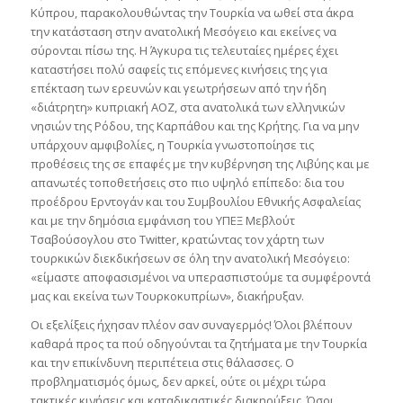
Κύπρου, παρακολουθώντας την Τουρκία να ωθεί στα άκρα
την κατάσταση στην ανατολική Μεσόγειο και εκείνες να
σύρονται πίσω της. Η Άγκυρα τις τελευταίες ημέρες έχει
καταστήσει πολύ σαφείς τις επόμενες κινήσεις της για
επέκταση των ερευνών και γεωτρήσεων από την ήδη
«διάτρητη» κυπριακή ΑΟΖ, στα ανατολικά των ελληνικών
νησιών της Ρόδου, της Καρπάθου και της Κρήτης. Για να μην
υπάρχουν αμφιβολίες, η Τουρκία γνωστοποίησε τις
προθέσεις της σε επαφές με την κυβέρνηση της Λιβύης και με
απανωτές τοποθετήσεις στο πιο υψηλό επίπεδο: δια του
προέδρου Ερντογάν και του Συμβουλίου Εθνικής Ασφαλείας
και με την δημόσια εμφάνιση του ΥΠΕΞ Μεβλούτ
Τσαβούσογλου στο Twitter, κρατώντας τον χάρτη των
τουρκικών διεκδικήσεων σε όλη την ανατολική Μεσόγειο:
«είμαστε αποφασισμένοι να υπερασπιστούμε τα συμφέροντά
μας και εκείνα των Τουρκοκυπρίων», διακήρυξαν.
Οι εξελίξεις ήχησαν πλέον σαν συναγερμός! Όλοι βλέπουν
καθαρά προς τα πού οδηγούνται τα ζητήματα με την Τουρκία
και την επικίνδυνη περιπέτεια στις θάλασσες. Ο
προβληματισμός όμως, δεν αρκεί, ούτε οι μέχρι τώρα
τακτικές κινήσεις και καταδικαστικές διακηρύξεις. Όσοι