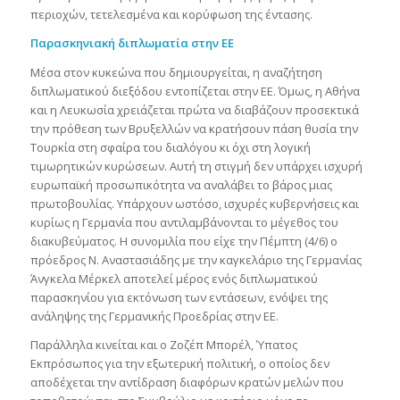
περιοχών, τετελεσμένα και κορύφωση της έντασης.
Παρασκηνιακή διπλωματία στην ΕΕ
Μέσα στον κυκεώνα που δημιουργείται, η αναζήτηση
διπλωματικού διεξόδου εντοπίζεται στην ΕΕ. Όμως, η Αθήνα
και η Λευκωσία χρειάζεται πρώτα να διαβάζουν προσεκτικά
την πρόθεση των Βρυξελλών να κρατήσουν πάση θυσία την
Τουρκία στη σφαίρα του διαλόγου κι όχι στη λογική
τιμωρητικών κυρώσεων. Αυτή τη στιγμή δεν υπάρχει ισχυρή
ευρωπαϊκή προσωπικότητα να αναλάβει το βάρος μιας
πρωτοβουλίας. Υπάρχουν ωστόσο, ισχυρές κυβερνήσεις και
κυρίως η Γερμανία που αντιλαμβάνονται το μέγεθος του
διακυβεύματος. Η συνομιλία που είχε την Πέμπτη (4/6) ο
πρόεδρος Ν. Αναστασιάδης με την καγκελάριο της Γερμανίας
Άνγκελα Μέρκελ αποτελεί μέρος ενός διπλωματικού
παρασκηνίου για εκτόνωση των εντάσεων, ενόψει της
ανάληψης της Γερμανικής Προεδρίας στην ΕΕ.
Παράλληλα κινείται και ο Ζοζέπ Μπορέλ, Ύπατος
Εκπρόσωπος για την εξωτερική πολιτική, ο οποίος δεν
αποδέχεται την αντίδραση διαφόρων κρατών μελών που