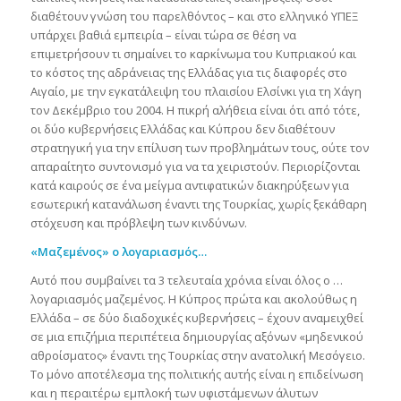
διαθέτουν γνώση του παρελθόντος – και στο ελληνικό ΥΠΕΞ
υπάρχει βαθιά εμπειρία – είναι τώρα σε θέση να
επιμετρήσουν τι σημαίνει το καρκίνωμα του Κυπριακού και
το κόστος της αδράνειας της Ελλάδας για τις διαφορές στο
Αιγαίο, με την εγκατάλειψη του πλαισίου Ελσίνκι για τη Χάγη
τον Δεκέμβριο του 2004. Η πικρή αλήθεια είναι ότι από τότε,
οι δύο κυβερνήσεις Ελλάδας και Κύπρου δεν διαθέτουν
στρατηγική για την επίλυση των προβλημάτων τους, ούτε τον
απαραίτητο συντονισμό για να τα χειριστούν. Περιορίζονται
κατά καιρούς σε ένα μείγμα αντιφατικών διακηρύξεων για
εσωτερική κατανάλωση έναντι της Τουρκίας, χωρίς ξεκάθαρη
στόχευση και πρόβλεψη των κινδύνων.
«Μαζεμένος» ο λογαριασμός…
Αυτό που συμβαίνει τα 3 τελευταία χρόνια είναι όλος ο …
λογαριασμός μαζεμένος. Η Κύπρος πρώτα και ακολούθως η
Ελλάδα – σε δύο διαδοχικές κυβερνήσεις – έχουν αναμειχθεί
σε μια επιζήμια περιπέτεια δημιουργίας αξόνων «μηδενικού
αθροίσματος» έναντι της Τουρκίας στην ανατολική Μεσόγειο.
Το μόνο αποτέλεσμα της πολιτικής αυτής είναι η επιδείνωση
και η περαιτέρω εμπλοκή των υφιστάμενων άλυτων