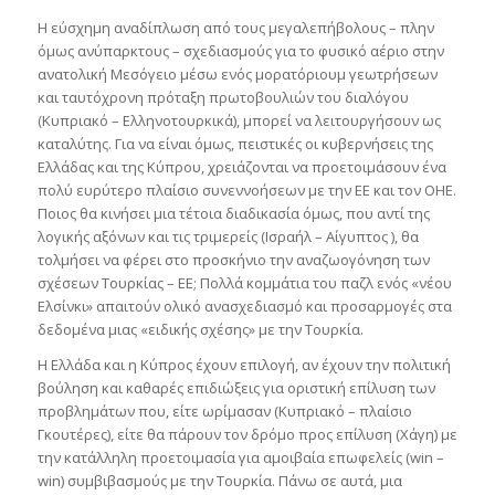
Η εύσχημη αναδίπλωση από τους μεγαλεπήβολους – πλην
όμως ανύπαρκτους – σχεδιασμούς για το φυσικό αέριο στην
ανατολική Μεσόγειο μέσω ενός μορατόριουμ γεωτρήσεων
και ταυτόχρονη πρόταξη πρωτοβουλιών του διαλόγου
(Κυπριακό – Ελληνοτουρκικά), μπορεί να λειτουργήσουν ως
καταλύτης. Για να είναι όμως, πειστικές οι κυβερνήσεις της
Ελλάδας και της Κύπρου, χρειάζονται να προετοιμάσουν ένα
πολύ ευρύτερο πλαίσιο συνεννοήσεων με την ΕΕ και τον ΟΗΕ.
Ποιος θα κινήσει μια τέτοια διαδικασία όμως, που αντί της
λογικής αξόνων και τις τριμερείς (Ισραήλ – Αίγυπτος ), θα
τολμήσει να φέρει στο προσκήνιο την αναζωογόνηση των
σχέσεων Τουρκίας – ΕΕ; Πολλά κομμάτια του παζλ ενός «νέου
Ελσίνκι» απαιτούν ολικό ανασχεδιασμό και προσαρμογές στα
δεδομένα μιας «ειδικής σχέσης» με την Τουρκία.
Η Ελλάδα και η Κύπρος έχουν επιλογή, αν έχουν την πολιτική
βούληση και καθαρές επιδιώξεις για οριστική επίλυση των
προβλημάτων που, είτε ωρίμασαν (Κυπριακό – πλαίσιο
Γκουτέρες), είτε θα πάρουν τον δρόμο προς επίλυση (Χάγη) με
την κατάλληλη προετοιμασία για αμοιβαία επωφελείς (win –
win) συμβιβασμούς με την Τουρκία. Πάνω σε αυτά, μια