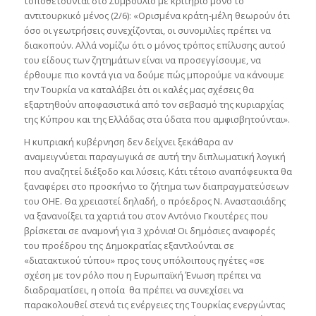
τοποθετούνται στο Συμβούλιο με κριτήριο μόνο το
αντιτουρκικό μένος (2/6): «Ορισμένα κράτη-μέλη θεωρούν ότι
όσο οι γεωτρήσεις συνεχίζονται, οι συνομιλίες πρέπει να
διακοπούν. Αλλά νομίζω ότι ο μόνος τρόπος επίλυσης αυτού
του είδους των ζητημάτων είναι να προσεγγίσουμε, να
έρθουμε πιο κοντά για να δούμε πώς μπορούμε να κάνουμε
την Τουρκία να καταλάβει ότι οι καλές μας σχέσεις θα
εξαρτηθούν αποφασιστικά από τον σεβασμό της κυριαρχίας
της Κύπρου και της Ελλάδας στα ύδατα που αμφισβητούνται».
Η κυπριακή κυβέρνηση δεν δείχνει ξεκάθαρα αν
αναμειγνύεται παραγωγικά σε αυτή την διπλωματική λογική
που αναζητεί διέξοδο και λύσεις. Κάτι τέτοιο αναπόφευκτα θα
ξαναφέρει στο προσκήνιο το ζήτημα των διαπραγματεύσεων
του ΟΗΕ. Θα χρειαστεί δηλαδή, ο πρόεδρος Ν. Αναστασιάδης
να ξανανοίξει τα χαρτιά του στον Αντόνιο Γκουτέρες που
βρίσκεται σε αναμονή για 3 χρόνια! Οι δημόσιες αναφορές
του προέδρου της Δημοκρατίας εξαντλούνται σε
«διατακτικού τύπου» προς τους υπόλοιπους ηγέτες «σε
σχέση με τον ρόλο που η Ευρωπαϊκή Ένωση πρέπει να
διαδραματίσει, η οποία θα πρέπει να συνεχίσει να
παρακολουθεί στενά τις ενέργειες της Τουρκίας ενεργώντας