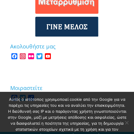
Ακολουθήστε μας
Facebook
Instagram
Flickr
Twitter
YouTube
Channel
Μοιραστείτε
Facebook
Twitter
Share
Αυτός ο ιστότοπος χρησιμοποιεί cookie από την Google για να
παρέχει τις υπηρεσίες του και να αναλύει την επισκεψιμότητα.
Η διεύθυνσή σας IP και ο παράγοντας χρήστη γνωστοποιούνται
στην Google, μαζί με μετρήσεις απόδοσης και ασφαλείας, ώστε
να διασφαλιστεί η ποιότητα της υπηρεσίας, για τη δημιουργία
στατιστικών στοιχείων σχετικά με τη χρήση και για τον