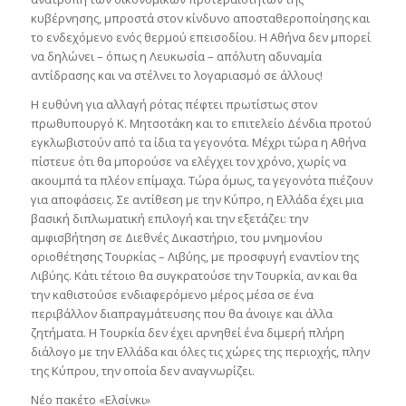
κυβέρνησης, μπροστά στον κίνδυνο αποσταθεροποίησης και
το ενδεχόμενο ενός θερμού επεισοδίου. Η Αθήνα δεν μπορεί
να δηλώνει – όπως η Λευκωσία – απόλυτη αδυναμία
αντίδρασης και να στέλνει το λογαριασμό σε άλλους!
Η ευθύνη για αλλαγή ρότας πέφτει πρωτίστως στον
πρωθυπουργό Κ. Μητσοτάκη και το επιτελείο Δένδια προτού
εγκλωβιστούν από τα ίδια τα γεγονότα. Μέχρι τώρα η Αθήνα
πίστευε ότι θα μπορούσε να ελέγχει τον χρόνο, χωρίς να
ακουμπά τα πλέον επίμαχα. Τώρα όμως, τα γεγονότα πιέζουν
για αποφάσεις. Σε αντίθεση με την Κύπρο, η Ελλάδα έχει μια
βασική διπλωματική επιλογή και την εξετάζει: την
αμφισβήτηση σε Διεθνές Δικαστήριο, του μνημονίου
οριοθέτησης Τουρκίας – Λιβύης, με προσφυγή εναντίον της
Λιβύης. Κάτι τέτοιο θα συγκρατούσε την Τουρκία, αν και θα
την καθιστούσε ενδιαφερόμενο μέρος μέσα σε ένα
περιβάλλον διαπραγμάτευσης που θα άνοιγε και άλλα
ζητήματα. Η Τουρκία δεν έχει αρνηθεί ένα διμερή πλήρη
διάλογο με την Ελλάδα και όλες τις χώρες της περιοχής, πλην
της Κύπρου, την οποία δεν αναγνωρίζει.
Νέο πακέτο «Ελσίνκι»