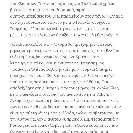
προβλημάτων. Το Κυπριακό, όμως, για 3 ολόκληρα χρόνια
βρίσκεται στην κόψη του ξυραφιού, αφού οι
διαπραγματεύσεις του ΟΗΕ παραμένουν στον πάγο. Η Ελλάδα
δεν έχει ουσιαστικό διάλογο με την Τουρκία, οι σχέσεις
Τουρκίας – ΕΕ αποσυντονίστηκαν εντελώς, ενώ τα νέα
μέτωπα για τετελεσμένα άνοιξαν στην ανατολική Μεσόγειο.
Τα δεδομένα λένε ότι η Άγκυρα θα προχωρήσει σε τρεις
μήνες σε έρευνες και γεωτρήσεις σε περιοχές που η Ελλάδα
ενδεχομένως θα αναγκαστεί να αντιδράσει. Αυτά
λειτουργούν πλέον σαν η αντίστροφη μέτρηση μιας
προαναγγελθείσας σοβαρής κρίσης. Η Τουρκία διατηρεί
συνεχώς την πρωτοβουλία των κινήσεων. Εκείνη επιλέγει,
πού και πώς θα δοκιμάσει τις αντοχές της Αθήνας. Όπως
αποδείχθηκε στην Κύπρο για τόσους μήνες και, ακολούθως,
με την αιφνίδια υπογραφή του μνημονίου με τη Λιβύη, η
Άγκυρα έχει πολλά περιθώρια να ελίσσεται, εντός και εκτός
των ορίων διεθνούς δικαίου, αφού οι ανοιχτές θάλασσες δεν
είναι οριοθετημένες με την Ελλάδα, ενώ αμφισβητούνται με
την Κύπρο και λόγω άλυτου Κυπριακού. Συμπερασματικά, η
Κύπρος είναι περικυκλωμένη και η Ελλάδα σύρεται στο πιο
άγονο για εκείνην, γήπεδο αναμέτρησης: γκριζάρισμα