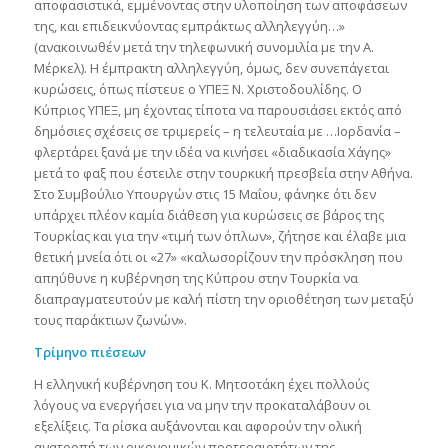
αποφασιστικά, εμμένοντας στην υλοποίηση των αποφάσεων
της, και επιδεικνύοντας εμπράκτως αλληλεγγύη…»
(ανακοινωθέν μετά την τηλεφωνική συνομιλία με την Α.
Μέρκελ). Η έμπρακτη αλληλεγγύη, όμως, δεν συνεπάγεται
κυρώσεις, όπως πίστευε ο ΥΠΕΞ Ν. Χριστοδουλίδης. Ο
Κύπριος ΥΠΕΞ, μη έχοντας τίποτα να παρουσιάσει εκτός από
δημόσιες σχέσεις σε τριμερείς – η τελευταία με …Ιορδανία –
φλερτάρει ξανά με την ιδέα να κινήσει «διαδικασία Χάγης»
μετά το φαξ που έστειλε στην τουρκική πρεσβεία στην Αθήνα.
Στο Συμβούλιο Υπουργών στις 15 Μαΐου, φάνηκε ότι δεν
υπάρχει πλέον καμία διάθεση για κυρώσεις σε βάρος της
Τουρκίας και για την «τιμή των όπλων», ζήτησε και έλαβε μια
θετική μνεία ότι οι «27» «καλωσορίζουν την πρόσκληση που
απηύθυνε η κυβέρνηση της Κύπρου στην Τουρκία να
διαπραγματευτούν με καλή πίστη την οριοθέτηση των μεταξύ
τους παράκτιων ζωνών».
Τρίμηνο πιέσεων
Η ελληνική κυβέρνηση του Κ. Μητσοτάκη έχει πολλούς
λόγους να ενεργήσει για να μην την προκαταλάβουν οι
εξελίξεις. Τα ρίσκα αυξάνονται και αφορούν την ολική
ανατροπή των οικονομικών προτεραιοτήτων της