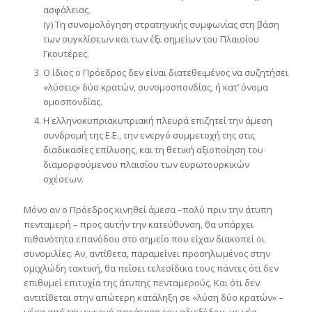
ασφάλειας.
(γ) Τη συνομολόγηση στρατηγικής συμφωνίας στη βάση
των συγκλίσεων και των έξι σημείων του Πλαισίου
Γκουτέρες.
Ο ίδιος ο Πρόεδρος δεν είναι διατεθειμένος να συζητήσει
«λύσεις» δύο κρατών, συνομοσπονδίας, ή κατ’ όνομα
ομοσπονδίας.
Η ελληνοκυπριακυπριακή πλευρά επιζητεί την άμεση
συνδρομή της Ε.Ε., την ενεργό συμμετοχή της στις
διαδικασίες επίλυσης, και τη θετική αξιοποίηση του
διαμορφούμενου πλαισίου των ευρωτουρκικών
σχέσεων.
Μόνο αν ο Πρόεδρος κινηθεί άμεσα –πολύ πριν την άτυπη
πενταμερή – προς αυτήν την κατεύθυνση, θα υπάρχει
πιθανότητα επανόδου στο σημείο που είχαν διακοπεί οι
συνομιλίες. Αν, αντίθετα, παραμείνει προσηλωμένος στην
ομιχλώδη τακτική, θα πείσει τελεσίδικα τους πάντες ότι δεν
επιθυμεί επιτυχία της άτυπης πενταμερούς. Και ότι δεν
αντιτίθεται στην απώτερη κατάληξη σε «λύση δύο κρατών» –
μέσα από την ενεργή παράταση του αδιεξόδου, με νέα