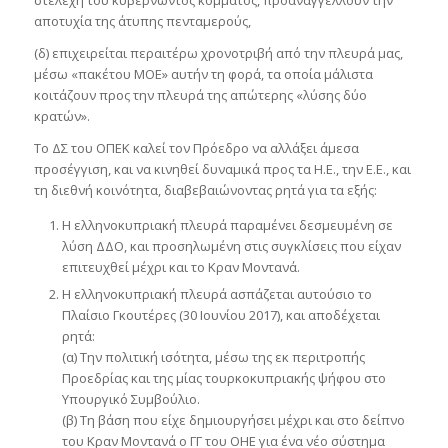
αποτυχία της άτυπης πενταμερούς,
(δ) επιχειρείται περαιτέρω χρονοτριβή από την πλευρά μας,
μέσω «πακέτου ΜΟΕ» αυτήν τη φορά, τα οποία μάλιστα
κοιτάζουν προς την πλευρά της απώτερης «λύσης δύο
κρατών».
Το ΔΣ του ΟΠΕΚ καλεί τον Πρόεδρο να αλλάξει άμεσα
προσέγγιση, και να κινηθεί δυναμικά προς τα Η.Ε., την Ε.Ε., και
τη διεθνή κοινότητα, διαβεβαιώνοντας ρητά για τα εξής:
Η ελληνοκυπριακή πλευρά παραμένει δεσμευμένη σε
λύση ΔΔΟ, και προσηλωμένη στις συγκλίσεις που είχαν
επιτευχθεί μέχρι και το Κραν Μοντανά.
Η ελληνοκυπριακή πλευρά ασπάζεται αυτούσιο το
Πλαίσιο Γκουτέρες (30 Ιουνίου 2017), και αποδέχεται
ρητά:
(α) Την πολιτική ισότητα, μέσω της εκ περιτροπής
Προεδρίας και της μίας τουρκοκυπριακής ψήφου στο
Υπουργικό Συμβούλιο.
(β) Τη βάση που είχε δημιουργήσει μέχρι και στο δείπνο
του Κραν Μοντανά ο ΓΓ του ΟΗΕ για ένα νέο σύστημα