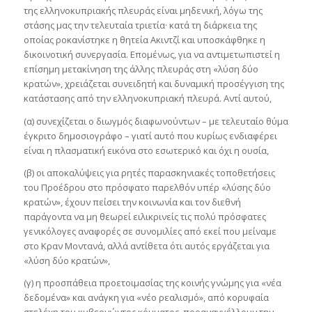
της ελληνοκυπριακής πλευράς είναι μηδενική, λόγω της
στάσης μας την τελευταία τριετία· κατά τη διάρκεια της
οποίας ροκανίστηκε η θητεία Ακιντζί και υποσκάφθηκε η
δικοινοτική συνεργασία. Επομένως, για να αντιμετωπιστεί η
επίσημη μετακίνηση της άλλης πλευράς στη «λύση δύο
κρατών», χρειάζεται συνειδητή και δυναμική προσέγγιση της
κατάστασης από την ελληνοκυπριακή πλευρά. Αντί αυτού,
(α) συνεχίζεται ο διωγμός διαφωνούντων – με τελευταίο θύμα
έγκριτο δημοσιογράφο – γιατί αυτό που κυρίως ενδιαφέρει
είναι η πλασματική εικόνα στο εσωτερικό και όχι η ουσία,
(β) οι αποκαλύψεις για ρητές παρασκηνιακές τοποθετήσεις
του Προέδρου στο πρόσφατο παρελθόν υπέρ «λύσης δύο
κρατών», έχουν πείσει την κοινωνία και τον διεθνή
παράγοντα να μη θεωρεί ειλικρινείς τις πολύ πρόσφατες
γενικόλογες αναφορές σε συνομιλίες από εκεί που μείναμε
στο Κραν Μοντανά, αλλά αντίθετα ότι αυτός εργάζεται για
«λύση δύο κρατών»,
(γ) η προσπάθεια προετοιμασίας της κοινής γνώμης για «νέα
δεδομένα» και ανάγκη για «νέο ρεαλισμό», από κορυφαία
στελέχη του κυβερνώντος κόμματος, προαναγγέλλουν την