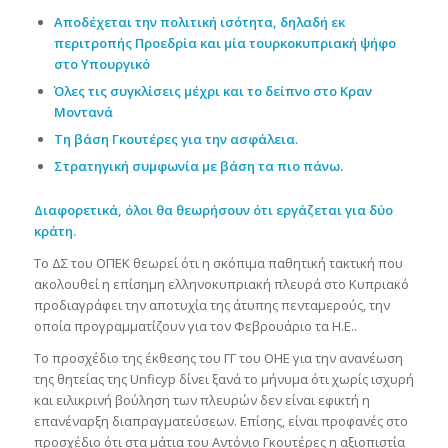
Αποδέχεται την πολιτική ισότητα, δηλαδή εκ
περιτροπής Προεδρία και μία τουρκοκυπριακή ψήφο
στο Υπουργικό
Όλες τις συγκλίσεις μέχρι και το δείπνο στο Κραν
Μοντανά
Τη βάση Γκουτέρες για την ασφάλεια.
Στρατηγική συμφωνία με βάση τα πιο πάνω.
Διαφορετικά, όλοι θα θεωρήσουν ότι εργάζεται για δύο
κράτη.
Το ΔΣ του ΟΠΕΚ θεωρεί ότι η σκόπιμα παθητική τακτική που
ακολουθεί η επίσημη ελληνοκυπριακή πλευρά στο Κυπριακό
προδιαγράφει την αποτυχία της άτυπης πενταμερούς, την
οποία προγραμματίζουν για τον Φεβρουάριο τα Η.Ε..
Το προσχέδιο της έκθεσης του ΓΓ του ΟΗΕ για την ανανέωση
της θητείας της Unficyp δίνει ξανά το μήνυμα ότι χωρίς ισχυρή
και ειλικρινή βούληση των πλευρών δεν είναι εφικτή η
επανέναρξη διαπραγματεύσεων. Επίσης, είναι προφανές στο
προσχέδιο ότι στα μάτια του Αντόνιο Γκουτέρες η αξιοπιστία