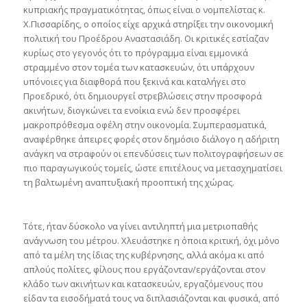
κυπριακής πραγματικότητας, όπως είναι ο νομπελίστας κ.
X.Πισσαρίδης, ο οποίος είχε αρχικά στηρίξει την οικονομική
πολιτική του Προέδρου Αναστασιάδη. Οι κριτικές εστίαζαν
κυρίως στο γεγονός ότι το πρόγραμμα είναι εμμονικά
στραμμένο στον τομέα των κατασκευών, ότι υπάρχουν
υπόνοιες για διαφθορά που ξεκινά και καταλήγει στο
Προεδρικό, ότι δημιουργεί στρεβλώσεις στην προσφορά
ακινήτων, διογκώνει τα ενοίκια ενώ δεν προσφέρει
μακροπρόθεσμα οφέλη στην οικονομία. Συμπερασματικά,
αναφέρθηκε άπειρες φορές στον δημόσιο διάλογο η αδήριτη
ανάγκη να στραφούν οι επενδύσεις των πολιτογραφήσεων σε
πιο παραγωγικούς τομείς, ώστε επιτέλους να μετασχηματίσει
τη βαλτωμένη αναπτυξιακή προοπτική της χώρας.
Τότε, ήταν δύσκολο να γίνει αντιληπτή μια μετριοπαθής
ανάγνωση του μέτρου. Χλευάστηκε η όποια κριτική, όχι μόνο
από τα μέλη της ίδιας της κυβέρνησης, αλλά ακόμα κι από
απλούς πολίτες, φίλους που εργάζονταν/εργάζονται στον
κλάδο των ακινήτων και κατασκευών, εργαζόμενους που
είδαν τα εισοδήματά τους να διπλασιάζονται και φυσικά, από