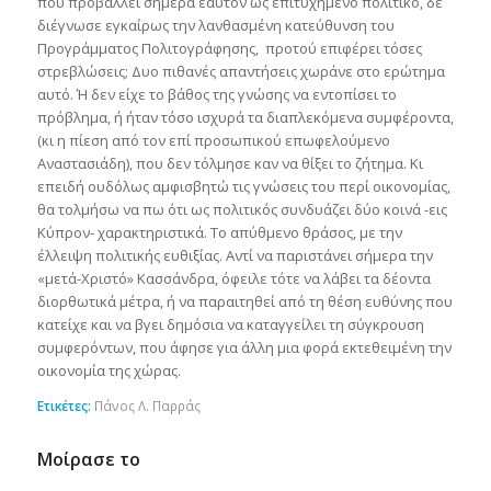
που προβάλλει σήμερα εαυτόν ως επιτυχημένο πολιτικό, δε
διέγνωσε εγκαίρως την λανθασμένη κατεύθυνση του
Προγράμματος Πολιτογράφησης, προτού επιφέρει τόσες
στρεβλώσεις; Δυο πιθανές απαντήσεις χωράνε στο ερώτημα
αυτό. Ή δεν είχε το βάθος της γνώσης να εντοπίσει το
πρόβλημα, ή ήταν τόσο ισχυρά τα διαπλεκόμενα συμφέροντα,
(κι η πίεση από τον επί προσωπικού επωφελούμενο
Αναστασιάδη), που δεν τόλμησε καν να θίξει το ζήτημα. Κι
επειδή ουδόλως αμφισβητώ τις γνώσεις του περί οικονομίας,
θα τολμήσω να πω ότι ως πολιτικός συνδυάζει δύο κοινά -εις
Κύπρον- χαρακτηριστικά. Το απύθμενο θράσος, με την
έλλειψη πολιτικής ευθιξίας. Αντί να παριστάνει σήμερα την
«μετά-Χριστό» Κασσάνδρα, όφειλε τότε να λάβει τα δέοντα
διορθωτικά μέτρα, ή να παραιτηθεί από τη θέση ευθύνης που
κατείχε και να βγει δημόσια να καταγγείλει τη σύγκρουση
συμφερόντων, που άφησε για άλλη μια φορά εκτεθειμένη την
οικονομία της χώρας.
Ετικέτες:
Πάνος Λ. Παρράς
Μοίρασε το