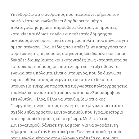
Υπενθυμίζω ότι ο άνθρωπος που παριστάνει σήμερα τον
σοφό Νέστωρα, ανέλαβε να διορθώσει το μέτρο
πολιτογράφησης, με επιπρόσθετα κίνητρα για προσιτές
κατοικίες και έδωσε εκ νέου συντελεστές δόμησης σε
μεγάλους developers, αντί στον μέσο πολίτη που καίγεται για
άμεση στέγαση. Είναι ο ίδιος που επέλεξε να καταργήσει τον
φόρο ακίνητης περιουσίας αφήνοντας κλειδωμένα και έρημα
δεκάδες διαμερίσματα και εκατοντάδες ίσως καταστήματα σε
εμπορικούς δρόμους, με αποτέλεσμα να εκτοξευθούν τα
ενοίκια στα υπόλοιπα. Είναι ο υπουργός, που δε διέγνωσε
καμία ευθύνη στους συνεργάτες του όταν το δικό του
υπουργείο ενέκρινε παράτυπα τις γνωστές πολιτογραφήσεις
του Μαλαισιανού καταζητούμενου και των Σαουδάραβων
επενδυτών. Τέλος, θέλω να υπενθυμίσω ότι ο κος
Γεωργιάδης ανήκει στους επινοητές του μεγαλοφυέστατου
σχεδίου εξαγοράς του Συνεργατισμού, που έγραψε ιστορία
στο ευρωπαϊκό τραπεζικό στερέωμα. Με λεφτά του
Συνεργατισμού, δάνεισε την Logicom, για να αγοράσει τη
Δήμητρα, που ήταν θυγατρική του Συνεργατισμού, η οποία
ήταν μεγαλομέτοχος στην Ελληνική τράπεζα και που στη