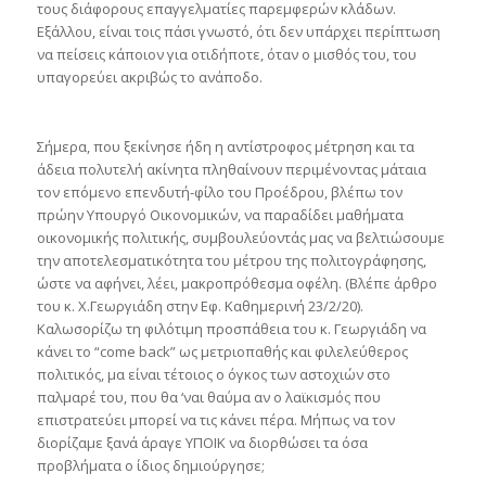
τους διάφορους επαγγελματίες παρεμφερών κλάδων.
Εξάλλου, είναι τοις πάσι γνωστό, ότι δεν υπάρχει περίπτωση
να πείσεις κάποιον για οτιδήποτε, όταν ο μισθός του, του
υπαγορεύει ακριβώς το ανάποδο.
Σήμερα, που ξεκίνησε ήδη η αντίστροφος μέτρηση και τα
άδεια πολυτελή ακίνητα πληθαίνουν περιμένοντας μάταια
τον επόμενο επενδυτή-φίλο του Προέδρου, βλέπω τον
πρώην Υπουργό Οικονομικών, να παραδίδει μαθήματα
οικονομικής πολιτικής, συμβουλεύοντάς μας να βελτιώσουμε
την αποτελεσματικότητα του μέτρου της πολιτογράφησης,
ώστε να αφήνει, λέει, μακροπρόθεσμα οφέλη. (Βλέπε άρθρο
του κ. Χ.Γεωργιάδη στην Εφ. Καθημερινή 23/2/20).
Καλωσορίζω τη φιλότιμη προσπάθεια του κ. Γεωργιάδη να
κάνει το “come back” ως μετριοπαθής και φιλελεύθερος
πολιτικός, μα είναι τέτοιος ο όγκος των αστοχιών στο
παλμαρέ του, που θα ‘ναι θαύμα αν ο λαϊκισμός που
επιστρατεύει μπορεί να τις κάνει πέρα. Μήπως να τον
διορίζαμε ξανά άραγε ΥΠΟΙΚ να διορθώσει τα όσα
προβλήματα ο ίδιος δημιούργησε;