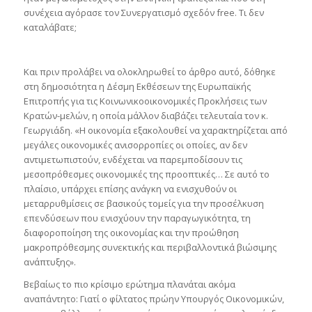
συνέχεια αγόρασε τον Συνεργατισμό σχεδόν free. Τι δεν
καταλάβατε;
Και πριν προλάβει να ολοκληρωθεί το άρθρο αυτό, δόθηκε
στη δημοσιότητα η Δέσμη Εκθέσεων της Ευρωπαϊκής
Επιτροπής για τις Κοινωνικοοικονομικές Προκλήσεις των
Κρατών-μελών, η οποία μάλλον διαβάζει τελευταία τον κ.
Γεωργιάδη. «Η οικονομία εξακολουθεί να χαρακτηρίζεται από
μεγάλες οικονομικές ανισορροπίες οι οποίες, αν δεν
αντιμετωπιστούν, ενδέχεται να παρεμποδίσουν τις
μεσοπρόθεσμες οικονομικές της προοπτικές… Σε αυτό το
πλαίσιο, υπάρχει επίσης ανάγκη να ενισχυθούν οι
μεταρρυθμίσεις σε βασικούς τομείς για την προσέλκυση
επενδύσεων που ενισχύουν την παραγωγικότητα, τη
διαφοροποίηση της οικονομίας και την προώθηση
μακροπρόθεσμης συνεκτικής και περιβαλλοντικά βιώσιμης
ανάπτυξης».
Βεβαίως το πιο κρίσιμο ερώτημα πλανάται ακόμα
αναπάντητο: Γιατί ο φίλτατος πρώην Υπουργός Οικονομικών,