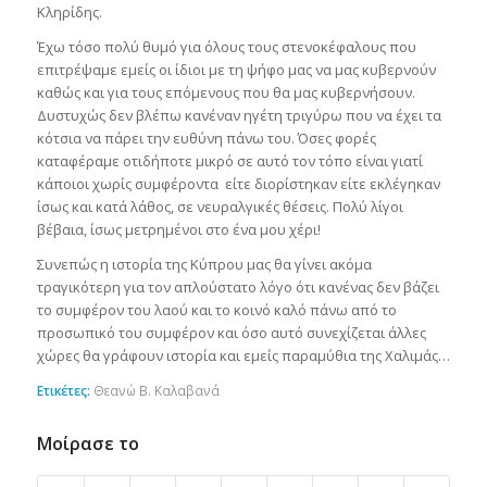
Κληρίδης.
Έχω τόσο πολύ θυμό για όλους τους στενοκέφαλους που
επιτρέψαμε εμείς οι ίδιοι με τη ψήφο μας να μας κυβερνούν
καθώς και για τους επόμενους που θα μας κυβερνήσουν.
Δυστυχώς δεν βλέπω κανέναν ηγέτη τριγύρω που να έχει τα
κότσια να πάρει την ευθύνη πάνω του. Όσες φορές
καταφέραμε οτιδήποτε μικρό σε αυτό τον τόπο είναι γιατί
κάποιοι χωρίς συμφέροντα είτε διορίστηκαν είτε εκλέγηκαν
ίσως και κατά λάθος, σε νευραλγικές θέσεις. Πολύ λίγοι
βέβαια, ίσως μετρημένοι στο ένα μου χέρι!
Συνεπώς η ιστορία της Κύπρου μας θα γίνει ακόμα
τραγικότερη για τον απλούστατο λόγο ότι κανένας δεν βάζει
το συμφέρον του λαού και το κοινό καλό πάνω από το
προσωπικό του συμφέρον και όσο αυτό συνεχίζεται άλλες
χώρες θα γράφουν ιστορία και εμείς παραμύθια της Χαλιμάς…
Ετικέτες:
Θεανώ Β. Καλαβανά
Μοίρασε το