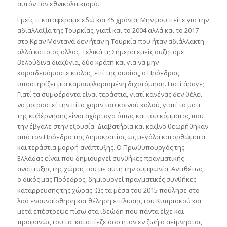
αυτόν τον εθνικολαϊκισμό.
Εμείς τι καταφέραμε εδώ και 45 χρόνια; Μην μου πείτε για την
αδιαλλαξία της Τουρκίας, γιατί και το 2004 αλλά και το 2017
στο Κραν Μοντανά δεν ήταν η Τουρκία που ήταν αδιάλλακτη
αλλά κάποιος άλλος. Τελικά τι; Σήμερα εμείς συζητάμε
βελούδινα διαζύγια, δύο κράτη και για να μην
κοροϊδευόμαστε κιόλας, επί της ουσίας, ο Πρόεδρος
υποστηρίζει μια καμουφλαρισμένη διχοτόμηση. Γιατί άραγε;
Γιατί τα συμφέροντα είναι τεράστια, γιατί κανένας δεν θέλει
να μοιραστεί την πίτα χάριν του κοινού καλού, γιατί το μάτι
της κυβέρνησης είναι αχόρταγο όπως και του κόμματος που
την έβγαλε στην εξουσία. Διαβατήρια και καζίνο θεωρήθηκαν
από τον Πρόεδρο της Δημοκρατίας ως μεγάλα κατορθώματα
και τεράστια μορφή ανάπτυξης. Ο Πρωθυπουργός της
Ελλάδας είναι που δημιουργεί συνθήκες πραγματικής
ανάπτυξης της χώρας του με αυτή την συμφωνία. Αντιθέτως,
ο δικός μας Πρόεδρος, δημιουργεί πραγματικές συνθήκες
κατάρρευσης της χώρας. Ως τα μέσα του 2015 πούλησε στο
λαό ενσυναίσθηση και θέληση επίλυσης του Κυπριακού και
μετά επέστρεψε πίσω στα ιδεώδη που πάντα είχε και
προφανώς του τα καταπίεζε όσο ήταν εν ζωή ο αείμνηστος