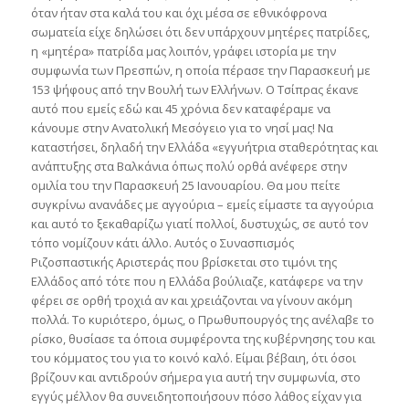
όταν ήταν στα καλά του και όχι μέσα σε εθνικόφρονα
σωματεία είχε δηλώσει ότι δεν υπάρχουν μητέρες πατρίδες,
η «μητέρα» πατρίδα μας λοιπόν, γράφει ιστορία με την
συμφωνία των Πρεσπών, η οποία πέρασε την Παρασκευή με
153 ψήφους από την Βουλή των Ελλήνων. Ο Τσίπρας έκανε
αυτό που εμείς εδώ και 45 χρόνια δεν καταφέραμε να
κάνουμε στην Ανατολική Μεσόγειο για το νησί μας! Να
καταστήσει, δηλαδή την Ελλάδα «εγγυήτρια σταθερότητας και
ανάπτυξης στα Βαλκάνια όπως πολύ ορθά ανέφερε στην
ομιλία του την Παρασκευή 25 Ιανουαρίου. Θα μου πείτε
συγκρίνω ανανάδες με αγγούρια – εμείς είμαστε τα αγγούρια
και αυτό το ξεκαθαρίζω γιατί πολλοί, δυστυχώς, σε αυτό τον
τόπο νομίζουν κάτι άλλο. Αυτός ο Συνασπισμός
Ριζοσπαστικής Αριστεράς που βρίσκεται στο τιμόνι της
Ελλάδος από τότε που η Ελλάδα βούλιαζε, κατάφερε να την
φέρει σε ορθή τροχιά αν και χρειάζονται να γίνουν ακόμη
πολλά. Το κυριότερο, όμως, ο Πρωθυπουργός της ανέλαβε το
ρίσκο, θυσίασε τα όποια συμφέροντα της κυβέρνησης του και
του κόμματος του για το κοινό καλό. Είμαι βέβαιη, ότι όσοι
βρίζουν και αντιδρούν σήμερα για αυτή την συμφωνία, στο
εγγύς μέλλον θα συνειδητοποιήσουν πόσο λάθος είχαν για