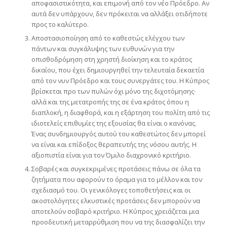
αποφασιστικότητα, και επιμονή από τον νέο Πρόεδρο. Αν
αυτά δεν υπάρχουν, δεν πρόκειται να αλλάξει οτιδήποτε
προς το καλύτερο.
Αποστασιοποίηση από το καθεστώς ελέγχου των
πάντων και συγκάλυψης των ευθυνών για την
οπισθοδρόμηση στη χρηστή διοίκηση και το κράτος
δικαίου, που έχει δημιουργηθεί την τελευταία δεκαετία
από τον νυν Πρόεδρο και τους συνεργάτες του. Η Κύπρος
βρίσκεται προ των πυλών όχι μόνο της διχοτόμησης·
αλλά και της μετατροπής της σε ένα κράτος όπου η
διαπλοκή, η διαφθορά, και η εξάρτηση του πολίτη από τις
ιδιοτελείς επιθυμίες της εξουσίας θα είναι ο κανόνας.
Ένας συνδημιουργός αυτού του καθεστώτος δεν μπορεί
να είναι και επίδοξος θεραπευτής της νόσου αυτής. Η
αξιοπιστία είναι για τον Όμιλο διαχρονικό κριτήριο.
Σοβαρές και συγκεκριμένες προτάσεις πάνω σε όλα τα
ζητήματα που αφορούν το όραμα για το μέλλον και τον
σχεδιασμό του. Οι γενικόλογες τοποθετήσεις και οι
ακοστολόγητες ελκυστικές προτάσεις δεν μπορούν να
αποτελούν σοβαρό κριτήριο. Η Κύπρος χρειάζεται μια
προοδευτική μεταρρύθμιση που να της διασφαλίζει την