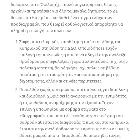
δεδομένο ότι ο Όμιλος έχει πολύ συγκεκριμένες θέσεις
αρχών και προτάσεις για όλα τα μεγάλα ζητήματα, το ΔΣ
θεωρεί ότι θα πρέπει να δοθεί ένα στίγμα ελάχιστων
προδιαγραφών που θεωρεί ορθολογιστικά απαραίτητο να
πληροί η επιλογή των πολιτών:
Σαφής και ειλικρινής τοποθέτηση υπέρ της λύσης του
Κυπριακού στη βάση της ΔΔΟ. Οποιαδήποτε τυχόν
επιλογή της κοινωνίας η οποία να οδηγεί στην ανάδειξη
Προέδρου με επιφυλάξεις ή αμφιταλαντεύσεις (π.χ. στην
πολιτική ισότητα), θα οδηγήσει όχι απλώς σε βέβαιη
παράταση της στασιμότητας και οριστικοποίηση της
διχοτόμησης, αλλά και σε νέες περιπέτειες.
Παρελθόν χωρίς αστερίσκους και υπόνοιες για διαπλοκή
και διαφθορά, χωρίς σκιές αναφορικά με την εντιμότητα
ή τις μεθόδους αναρρίχησης στην εξουσία. Τυχόν
επιλογή υποψηφίου με σοβαρά στίγματα στο
«βιογραφικό» του αποτελεί εγγύηση για συνέχιση του
σαθρού καθεστώτος διαφθοράς. Όπως και στο Κυπριακό,
έτσι και στην αναδιάρθρωση του κράτους πάνω σε υγιείς
βάσεις μακριά από τη διαφθορά, θα απαιτηθεί τόλμη,