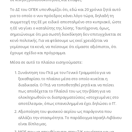
Το ΔΣ του ΟΠΕΚ υπενθυμίζει ότι, εδώ και 20 χρόνια ζητά αυτό
για το οποίο ο νυν πρόεδρος κάνει λόγο τώρα, δηλαδή τη
συμμετοχή της ΕΕ με ειδικό απεσταλμένο στο κυπριακό, ώστε
η ΕΕ να γίνει ο καταλύτης της λύσης. Ταυτόχρονα, όμως,
σημειώνουμε ότι μια σωστή διεκδίκηση δεν επιτυγχάνεται σε
κενό πολιτικής. Για να φτάσουμε ως εκεί χρειάζεται να
γεμίσουμε τα κενά, να πείσουμε ότι είμαστε αξιόπιστοι, ότι
έχουμε σχέδιο και πρόγραμμα.
Μέσα σε αυτό το πλαίσιο εισηγούμαστε:
Συνάντηση του ΠτΔ με τον Γενικό Γραμματέα για να
ξεκαθαρίσει το πλαίσιο μέσα στο οποίο κινείται η
διαδικασία. Ο ΠτΔ να τοποθετηθεί ρητά και να πείσει
πως αποδέχεται το Πλαίσιό του ως την βάση για να
ολοκληρωθούν οι διαπραγματεύσεις «στοχευμένες στο
αποτέλεσμα», όπως επανειλημμένα έχει δηλώσει ο ΓΓ.
Αξιοποίηση του φυσικού αερίου ως παράγοντα που
αλλάζει την στασιμότητα. Το παράδειγμα Ισραήλ-Λιβάνου
είναι δίπλα μας.
ΜΟΕ που να απευθύνονται στην Τ/Κ κοινότητα και να