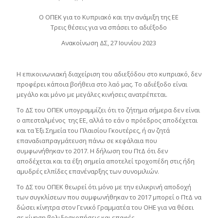
Ο ΟΠΕΚ για το Κυπριακό και την ανάμιξη της ΕΕ
Τρεις θέσεις για να σπάσει το αδιέξοδο
Ανακοίνωση ΔΣ, 27 Ιουνίου 2023
Η επικοινωνιακή διαχείριση του αδιεξόδου στο κυπριακό, δεν
προφέρει κάποια βοήθεια στο λαό μας. Το αδιέξοδο είναι
μεγάλο και μόνο με μεγάλες κινήσεις ανατρέπεται.
Το ΔΣ του ΟΠΕΚ υπογραμμίζει ότι το ζήτημα σήμερα δεν είναι
ο απεσταλμένος της ΕΕ, αλλά το εάν ο πρόεδρος αποδέχεται
και τα Έξι Σημεία του Πλαισίου Γκουτέρες, ή αν ζητά
επαναδιαπραγμάτευση πάνω σε κεφάλαια που
συμφωνήθηκαν το 2017. Η δήλωση του ΠτΔ ότι δεν
αποδέχεται και τα έξη σημεία αποτελεί τροχοπέδη στις ήδη
αμυδρές ελπίδες επανέναρξης των συνομιλιών.
Το ΔΣ του ΟΠΕΚ θεωρεί ότι μόνο με την ειλικρινή αποδοχή
των συγκλίσεων που συμφωνήθηκαν το 2017 μπορεί ο ΠτΔ να
δώσει κίνητρα στον Γενικό Γραμματέα του ΟΗΕ για να θέσει
σε κίνηση βολιδοσκοπήσεις και επαφές.