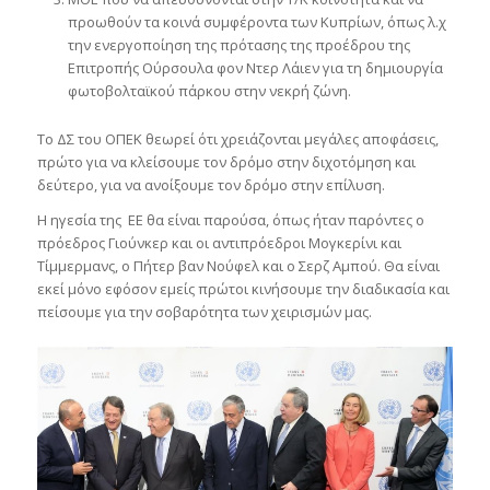
προωθούν τα κοινά συμφέροντα των Κυπρίων, όπως λ.χ
την ενεργοποίηση της πρότασης της προέδρου της
Επιτροπής Ούρσουλα φον Ντερ Λάιεν για τη δημιουργία
φωτοβολταϊκού πάρκου στην νεκρή ζώνη.
Το ΔΣ του ΟΠΕΚ θεωρεί ότι χρειάζονται μεγάλες αποφάσεις,
πρώτο για να κλείσουμε τον δρόμο στην διχοτόμηση και
δεύτερο, για να ανοίξουμε τον δρόμο στην επίλυση.
Η ηγεσία της ΕΕ θα είναι παρούσα, όπως ήταν παρόντες ο
πρόεδρος Γιούνκερ και οι αντιπρόεδροι Μογκερίνι και
Τίμμερμανς, ο Πήτερ βαν Νούφελ και ο Σερζ Αμπού. Θα είναι
εκεί μόνο εφόσον εμείς πρώτοι κινήσουμε την διαδικασία και
πείσουμε για την σοβαρότητα των χειρισμών μας.